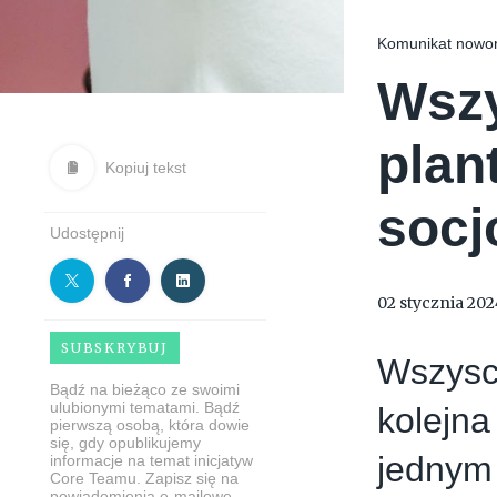
Komunikat nowo
Wszy
plan
Kopiuj tekst
socj
Udostępnij
02 stycznia 202
SUBSKRYBUJ
Wszyscy
Bądź na bieżąco ze swoimi
ulubionymi tematami. Bądź
kolejna
pierwszą osobą, która dowie
się, gdy opublikujemy
jednym 
informacje na temat inicjatyw
Core Teamu. Zapisz się na
powiadomienia e-mailowe