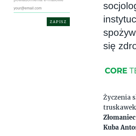
socjolo
instytu
spożywa
się zdr
Życzenia 
truskawek
Złomaniec
Kuba Anto