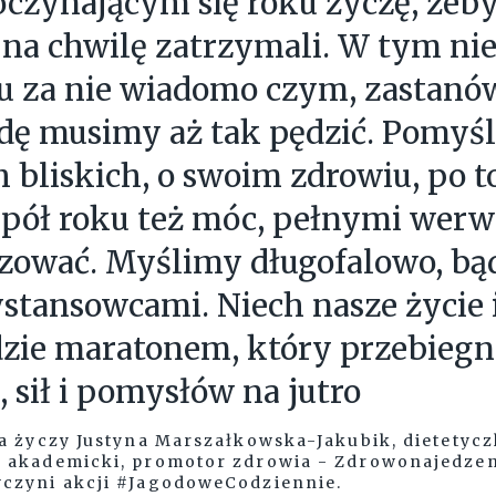
czynającym się roku życzę, żebyś
 na chwilę zatrzymali. W tym n
u za nie wiadomo czym, zastanó
ę musimy aż tak pędzić. Pomyśl
h bliskich, o swoim zdrowiu, po t
 pół roku też móc, pełnymi werwy
lizować. Myślimy długofalowo, b
stansowcami. Niech nasze życie 
dzie maratonem, który przebieg
, sił i pomysłów na jutro
 życzy Justyna Marszałkowska-Jakubik, dietetycz
akademicki, promotor zdrowia - Zdrowonajedzeni
czyni akcji #JagodoweCodziennie.