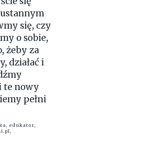
cie się
ieustannym
wmy się, czy
my o sobie,
o, żeby za
, działać i
ądźmy
i te nowy
niemy pełni
ka, edukator,
.pl,