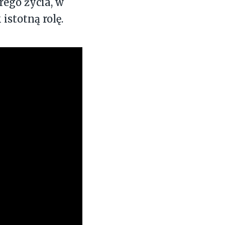
ego życia, w
stotną rolę.