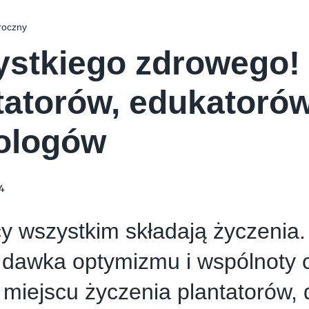
roczny
stkiego zdrowego! 
tatorów, edukatorów
ologów
4
 wszystkim składają życzenia.
 dawka optymizmu i wspólnoty 
miejscu życzenia plantatorów, d