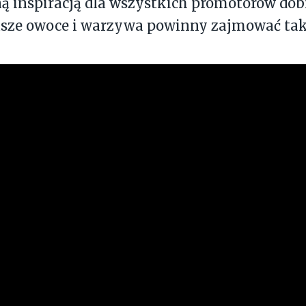
 inspiracją dla wszystkich promotorów dobr
sze owoce i warzywa powinny zajmować tak i