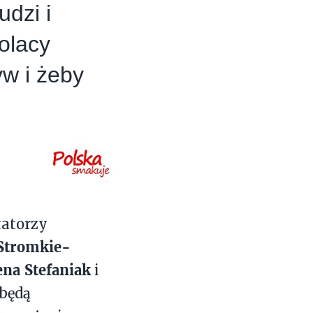
dzi i
Polacy
w i żeby
tatorzy
Stromkie-
na Stefaniak
i
 będą