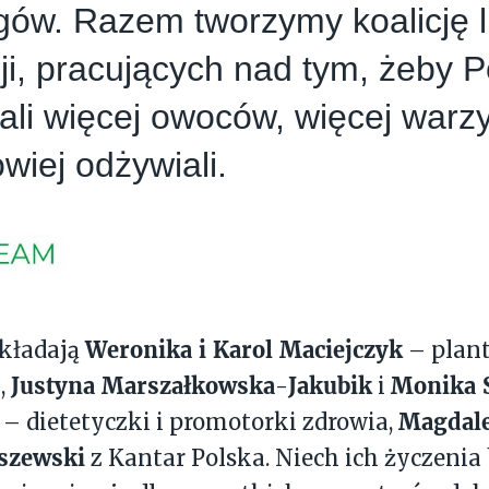
gów. Razem tworzymy koalicję lu
cji, pracujących nad tym, żeby 
li więcej owoców, więcej warzy
owiej odżywiali.
Weronika i Karol Maciejczyk
składają
– plan
Justyna Marszałkowska
Jakubik
Monika 
,
-
i
Magdale
– dietetyczki i promotorki zdrowia,
szewski
z Kantar Polska. Niech ich życzenia