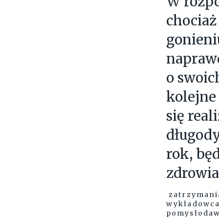
W rozpo
chociaż
gonieni
naprawd
o swoic
kolejne
się rea
długody
rok, bę
zdrowia
zatrzymania
wykładowca 
pomysłodaw