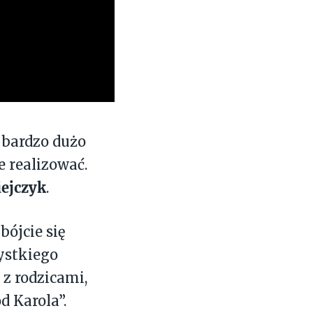
 bardzo dużo
e realizować.
ejczyk
.
ójcie się
zystkiego
 z rodzicami,
 Karola”.