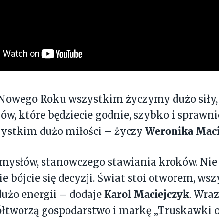
 Nowego Roku wszystkim życzymy dużo siły,
lów, które będziecie godnie, szybko i sprawni
Weronika Maci
zystkim dużo miłości – życzy
mysłów, stanowczego stawiania kroków. Nie b
e bójcie się decyzji. Świat stoi otworem, ws
Karol Maciejczyk
dużo energii – dodaje
. Wraz
łtworzą gospodarstwo i markę „Truskawki od