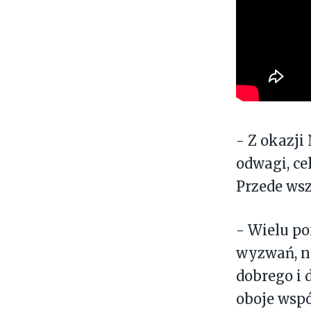
- Z okazji
odwagi, ce
Przede ws
- Wielu po
wyzwań, ni
dobrego i 
oboje wspó