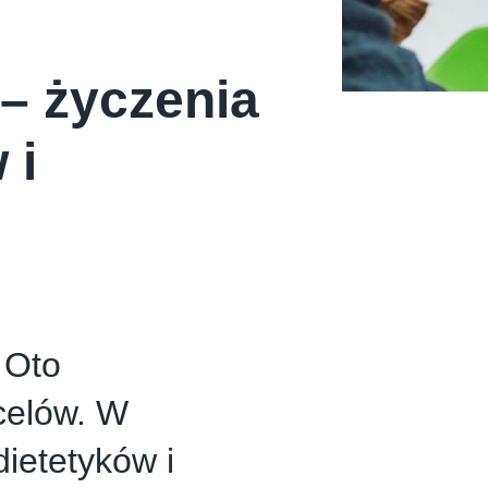
– życzenia
 i
 Oto
celów. W
ietetyków i