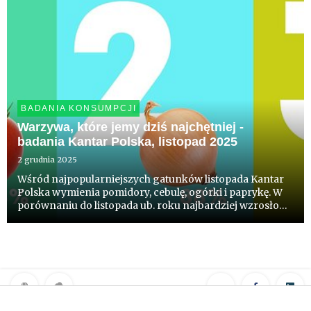
BADANIA KONSUMPCJI
Warzywa, które jemy dziś najchętniej -
badania Kantar Polska, listopad 2025
2 grudnia 2025
Wśród najpopularniejszych gatunków listopada Kantar
Polska wymienia pomidory, cebulę, ogórki i paprykę. W
porównaniu do listopada ub. roku najbardziej wzrosło
spożycie pomidora i pieczarek. W liczbach
bezwzględnych zyskały one ponad 1 mln konsumentów.
W perspektywie 5 la...