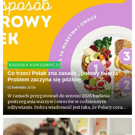
BADANIA KONSUMPCJI
Co trzeci Polak zna zasadę „połowy talerza”.
Problem zaczyna się później
12 kwietnia 2026
W ramach przygotowań do sezonu 2026 badania
postrzegania warzyw i owoców w codziennym
odżywianiu. Dobra wiadomość jest taka, że Polacy coraz
lepiej rozumieją zasady zdrowego odżywiania - już
blisko 1/3 wie, że warzywa i owoce powinny stanowić
połowę tego co jemy. Badania...