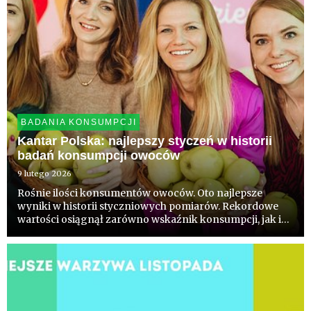
BADANIA KONSUMPCJI
Kantar Polska: najlepszy styczeń w historii
badań konsumpcji owoców
9 lutego 2026
Rośnie ilości konsumentów owoców. Oto najlepsze
wyniki w historii styczniowych pomiarów. Rekordowe
wartości osiągnął zarówno wskaźnik konsumpcji, jak i
wskaźnik różnorodności spożycia, a syntetyczny
wskaźnik „Wczoraj na talerzu” zanotował drugi
najwyższy wynik w historii...