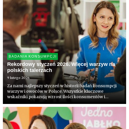
BADANIA KONSUMPCJI
Rekordowy styczeń 2026. Więcej warzyw na
polskich talerzach
9 lutego 2026
Za nami najlepszy styczeń w historii badań konsumpcji
warzyw i owoców w Polsce. Wszystkie kluczowe
wskaźniki pokazują wzrost ilości konsumentów i
różnorodności spożycia. To dobra wiadomość dla
producentów i kreatorów polityki zdrowotnej.