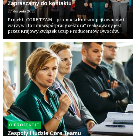
Zapraszamy do kontaktu
27 sierpnia 2023
Projekt „CORE TEAM - promocja konsumpcji owoców i
warzyw i forum współpracy sektora” realizowany jest
przez Krajowy Związek Grup Producentów Owoców
i Warzyw we współpracy z agencją INSPIRE smarter
branding. Zapraszamy do kontaktu z ekspertami i
liderami konkretnych proje...
O PROJEKCIE
Zespoły i ludzie Core Teamu