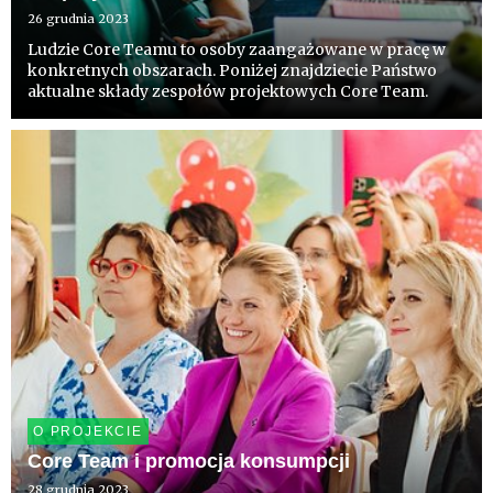
26 grudnia 2023
Ludzie Core Teamu to osoby zaangażowane w pracę w
konkretnych obszarach. Poniżej znajdziecie Państwo
aktualne składy zespołów projektowych Core Team.
O PROJEKCIE
Core Team i promocja konsumpcji
28 grudnia 2023