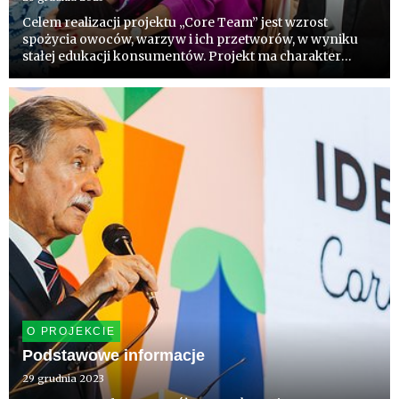
Celem realizacji projektu „Core Team” jest wzrost
spożycia owoców, warzyw i ich przetworów, w wyniku
stałej edukacji konsumentów. Projekt ma charakter
parasolowy, czyli wspierający realizację wielu kampanii –
dedykowanych wiodącym gatunkom, grupom
gatunków, segmentom kon...
O PROJEKCIE
Podstawowe informacje
29 grudnia 2023