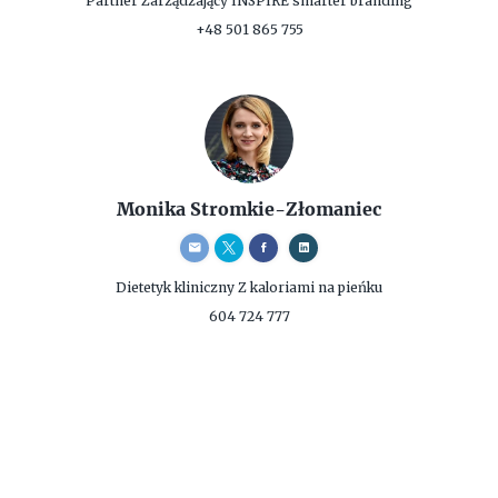
Partner Zarządzający
INSPIRE smarter branding
+48 501 865 755
Monika Stromkie-Złomaniec
Dietetyk kliniczny
Z kaloriami na pieńku
604 724 777