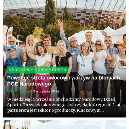
zaczyna się w kuc...
NARODOWY DZIEŃ SPORTU
Powstaje strefa owoców i warzyw na błoniach
PGE Narodowego
Witold Boguta
10 września 2024
W niedzielę 15 września obchodzimy Narodowy Dzień
Sportu. To święto aktywnego stylu życia, którego od 2 lat
partnerem jest sektor ogrodniczy. Kluczowym
wydarzeniem jest piknik na błoniach PGE Narodowego
w Warszawie, w którym powstanie specjalna strefa
owoców i warzyw org...