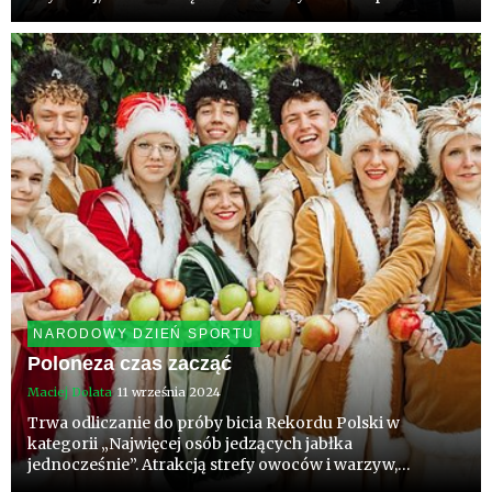
Błoniach PGE Narodowego, 14 września 2025 r.,
zaprezentują ofertę produktów, które powinny stanowić
połowę tego co jemy...
NARODOWY DZIEŃ SPORTU
Poloneza czas zacząć
Maciej Dolata
11 września 2024
Trwa odliczanie do próby bicia Rekordu Polski w
kategorii „Najwięcej osób jedzących jabłka
jednocześnie”. Atrakcją strefy owoców i warzyw,
tworzonej z okazji Narodowego Dnia Sportu na błoniach