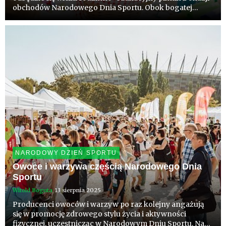
obchodów Narodowego Dnia Sportu. Obok bogatej
oferty klubów i związków sportowych powstanie
wyjątkowa „strefa owoców i warzyw”. Odwiedzający
będą mieli okazję spróbować...
NARODOWY DZIEŃ SPORTU
Owoce i warzywa częścią Narodowego Dnia
Sportu
Witold Boguta
13 sierpnia 2025
Producenci owoców i warzyw po raz kolejny angażują
się w promocję zdrowego stylu życia i aktywności
fizycznej, uczestnicząc w Narodowym Dniu Sportu. Na