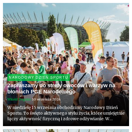
PGE Narodowego, będzie ponad 70 artystów. Przebojem
Polonez i jego barwny koro...
NARODOWY DZIEŃ SPORTU
Zapraszamy do strefy owoców i warzyw na
błoniach PGE Narodowego
Witold Boguta
10 września 2024
W niedzielę 15 września obchodzimy Narodowy Dzień
Sportu. To święto aktywnego stylu życia, które umiejętnie
łączy aktywność fizyczną i zdrowe odżywianie. W
jednym miejscu wiele dyscyplin, edukacja i dobre
jedzenie. Dobry dzień by poczuć, że każdy sukces