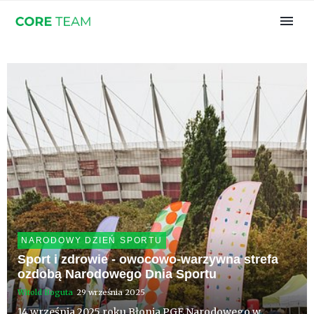
NARODOWY DZIEŃ SPORTU
Sport i zdrowie - owocowo-warzywna strefa
ozdobą Narodowego Dnia Sportu
Witold Boguta
29 września 2025
14 września 2025 roku Błonia PGE Narodowego w