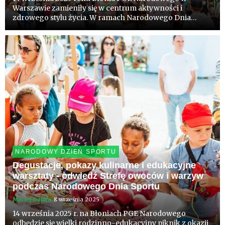
Warszawie zamieniły się w centrum aktywności i
zdrowego stylu życia. W ramach Narodowego Dnia
Sportu powstała wyjątkowa Strefa Owoców i Warzyw,
gdzie polscy producenci prezentowali swoje produkty, a
odwiedzający mogli wziąć u...
NARODOWY DZIEŃ SPORTU
Degustacje, pokazy kulinarne i edukacyjne
warsztaty - odwiedź Strefę owoców i warzyw
podczas Narodowego Dnia Sportu
Maciej Dolata
8 września 2025
14 września 2025 r. na Błoniach PGE Narodowego
odbędzie się wielki rodzinno-edukacyjny piknik z okazji