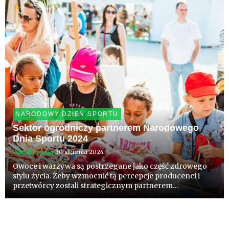
NARODOWY DZIEŃ SPORTU
Sektor ogrodniczy partnerem Narodowego
Dnia Sportu 2024
Witold Boguta
30 sierpnia 2024
Owoce i warzywa są postrzegane jako część zdrowego
stylu życia. Żeby wzmocnić tą percepcje producenci i
przetwórcy zostali strategicznym partnerem
Narodowego Dnia Sportu. Inicjatywa powstała 2 lata
temu w ramach Core Teamu - forum współdziałania
liderów i ekspertów branż...