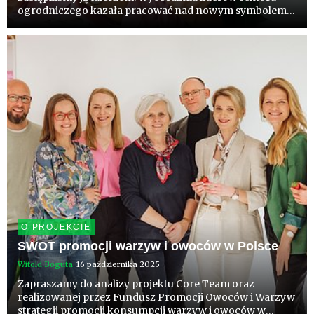
ogrodniczego kazała pracować nad nowym symbolem
edukacji żywieniowej na kilka lat, zanim oficjalnie się
pojawił. Teraz mamy talerz. Blisko 20 organizacji
wypracowało ws...
O PROJEKCIE
SWOT promocji warzyw i owoców w Polsce
Witold Boguta
16 października 2025
Zapraszamy do analizy projektu Core Team oraz
realizowanej przez Fundusz Promocji Owoców i Warzyw
strategii promocji konsumpcji warzyw i owoców w