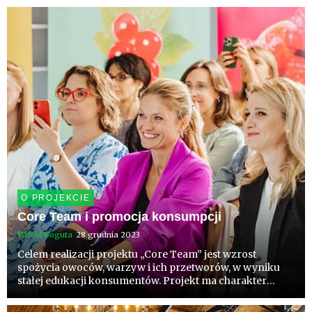
Warzyw, i traktowany jako „parasolowy”, czyli
wspierający wiele innych ...
O PROJEKCIE
Core Team i promocja konsumpcji
Witold Boguta
28 grudnia 2023
Celem realizacji projektu „Core Team” jest wzrost
spożycia owoców, warzyw i ich przetworów, w wyniku
stałej edukacji konsumentów. Projekt ma charakter
parasolowy, czyli wspierający realizację wielu kampanii –
dedykowanych wiodącym gatunkom, grupom