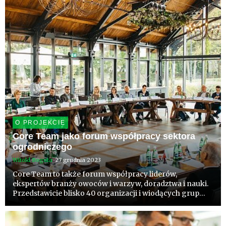
gatunków, segmentom kon...
O PROJEKCIE
Core Team jako forum współpracy sektora
ogrodniczego
Witold Boguta
27 grudnia 2023
Core Team to także forum współpracy liderów,
ekspertów branży owoców i warzyw, doradztwa i nauki.
Przedstawicie blisko 40 organizacji i wiodących grup
postawili sobie cel współpracę przy realizacji
uzgodnionego portfela inicjatyw i opracowanie planu
rozwoju sektora.