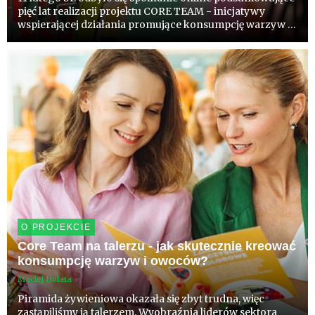
pięć lat realizacji projektu CORE TEAM - inicjatywy
wspierającej działania promujące konsumpcję warzyw i
owoców w Polsce oraz integrującej środowisko
branżowe wokół wspólnych celów komunikacyjnych i
badawczych. Dysk...
O PROJEKCIE
Core Team na talerzu - jak skutecznie kreować
konsumpcję warzyw i owoców?
Maciej Dolata
Piramida żywieniowa okazała się zbyt trudna, więc
zastąpiliśmy ją talerzem. Wyobraźnia liderów sektora