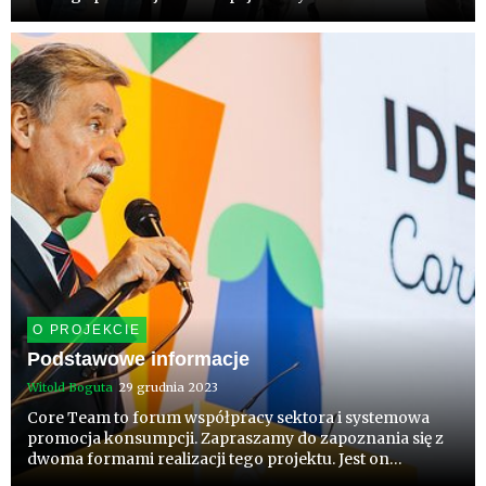
Polsce. 4 czerwca br. - symboliczna data - rozpoczęła
prace nowa Komisja Zarządzająca FPOiW, która będzie
tworzyć strategię o...
O PROJEKCIE
Podstawowe informacje
Witold Boguta
29 grudnia 2023
Core Team to forum współpracy sektora i systemowa
promocja konsumpcji. Zapraszamy do zapoznania się z
dwoma formami realizacji tego projektu. Jest on
finansowany ze środków Funduszu Promocji Owoców i