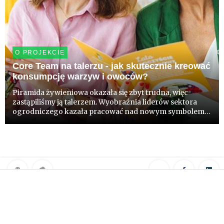
O PROJEKCIE
Core Team na talerzu - jak skutecznie kreować
konsumpcję warzyw i owoców?
Piramida żywieniowa okazała się zbyt trudna, więc
zastąpiliśmy ją talerzem. Wyobraźnia liderów sektora
ogrodniczego kazała pracować nad nowym symbolem
edukacji żywieniowej na kilka lat, zanim oficjalnie się
pojawił. Teraz mamy talerz. Blisko 20 organizacji
wypracowało ws...