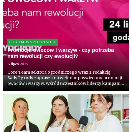
FORUM WSPÓŁPRACY
Promocja owoców i warzyw - czy potrzeba
nam rewolucji czy ewolucji?
17 lipca 2025
Core Team sektora ogrodniczego wraz z redakcją
SadyOgrody zaprasza na webinar poświęcony promocji
owoców i warzyw. Wśród uczestników liderzy kampanii,
które w ostatnich latach zintegrowały producentów
wielu gatunków owoców i warzyw. Poniżej link do
transmisji z 24/07.