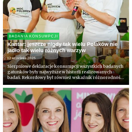
BADANIA KONSUMPCJI
Kantar: jeszcze nigdy tak wielu Polaków nie
jadło tak wielu różnych warzyw
12 września 2025
Sierpniowe deklaracje konsumpcji wszystkich badanych
gatunków były najwyższe w historii realizowanych
badań. Rekordowy był również wskaźnik różnorodności
spożycia warzyw i owoców przez Polaków. Wśród
najpopularniejszych gatunków sierpnia Kantar
wymienia pomidory, ogórki ...