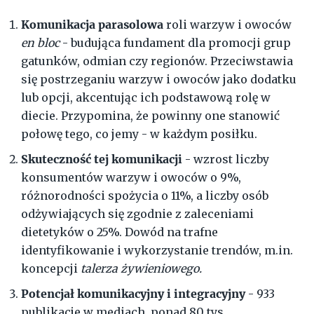
Komunikacja parasolowa
roli warzyw i owoców
en bloc
- budująca fundament dla promocji grup
gatunków, odmian czy regionów. Przeciwstawia
się postrzeganiu warzyw i owoców jako dodatku
lub opcji, akcentując ich podstawową rolę w
diecie. Przypomina, że powinny one stanowić
połowę tego, co jemy - w każdym posiłku.
Skuteczność tej komunikacji
- wzrost liczby
konsumentów warzyw i owoców o 9%,
różnorodności spożycia o 11%, a liczby osób
odżywiających się zgodnie z zaleceniami
dietetyków o 25%. Dowód na trafne
identyfikowanie i wykorzystanie trendów, m.in.
koncepcji
talerza żywieniowego.
Potencjał komunikacyjny i integracyjny
- 933
publikacje w mediach, ponad 80 tys.