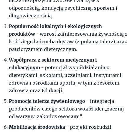
łączenie spożycia owoców i warzyw z
odpornością, kondycją psychiczną, sportem i
długowiecznością.
Popularność lokalnych i ekologicznych
produktów
- wzrost zainteresowania żywnością z
krótkiego łańcucha dostaw (z pola na talerz) oraz
patriotyzmem dietetycznym.
Współpraca z sektorem medycznym i
edukacyjnym
- potencjał współdziałania z
dietetykami, szkołami, uczelniami, instytutami
zdrowia i ośrodkami sportu, w tym z resortem
Zdrowia oraz Edukacji.
Promocja talerza żywieniowego
- integracja
producentów całego sektora wokół idei „zacznij
od warzyw, zakończ owocami”.
Mobilizacja środowiska
- projekt rozbudził