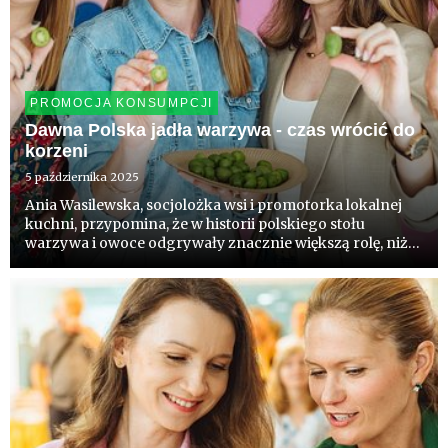
PROMOCJA KONSUMPCJI
Dawna Polska jadła warzywa - czas wrócić do
korzeni
5 października 2025
Ania Wasilewska, socjolożka wsi i promotorka lokalnej
kuchni, przypomina, że w historii polskiego stołu
warzywa i owoce odgrywały znacznie większą rolę, niż
mogłoby się wydawać. Choć dziś królują ziemniaki i kilka
odmian jabłek, kiedyś nasza dieta była znacznie
bogatsza ...