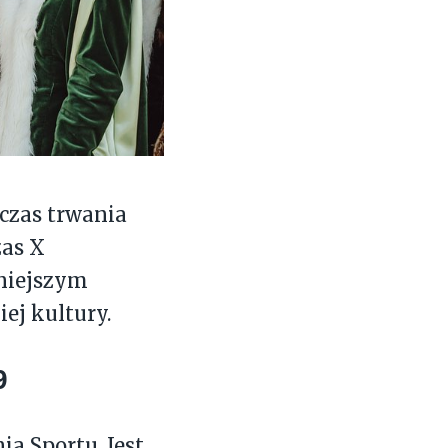
czas trwania
zas X
kniejszym
ej kultury.
9
a Sportu. Jest