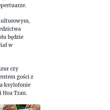
pertuarze.
kulturowym,
edzictwa
łu będzie
Piaf w
zur czy
entem gości z
a ksylofonie
 Hoa Tran.