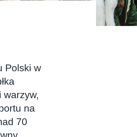
u Polski w
błka
i warzyw,
portu na
nad 70
rwny