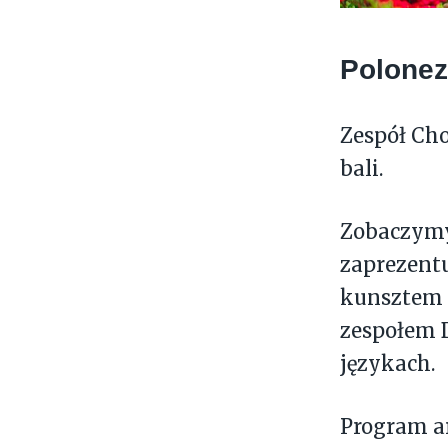
Polonez
Zespół Cho
bali.
Zobaczymy
zaprezentu
kunsztem 
zespołem D
językach.
Program a