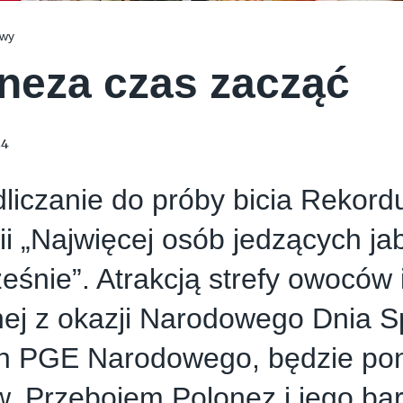
owy
neza czas zacząć
24
liczanie do próby bicia Rekord
ii „Najwięcej osób jedzących ja
eśnie”. Atrakcją strefy owoców 
ej z okazji Narodowego Dnia S
ch PGE Narodowego, będzie po
w. Przebojem Polonez i jego ba