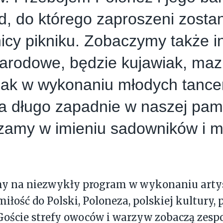
, do którego zaproszeni zosta
icy pikniku. Zobaczymy także 
arodowe, będzie kujawiak, mazu
ak w wykonaniu młodych tancer
a długo zapadnie w naszej pami
zamy w imieniu sadowników i m
y na niezwykły program w wykonaniu artys
iłość do Polski, Poloneza, polskiej kultury, 
 Goście strefy owoców i warzyw zobaczą zespo