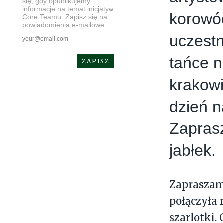
się, gdy opublikujemy
informacje na temat inicjatyw
korowód
Core Teamu. Zapisz się na
powiadomienia e-mailowe
uczestn
tańce n
krakowi
dzień n
Zapras
jabłek.
Zapraszam
połączyła m
szarlotki.