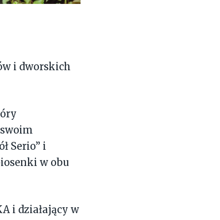
ów i dworskich
tóry
y swoim
 Serio” i
piosenki w obu
 i działający w