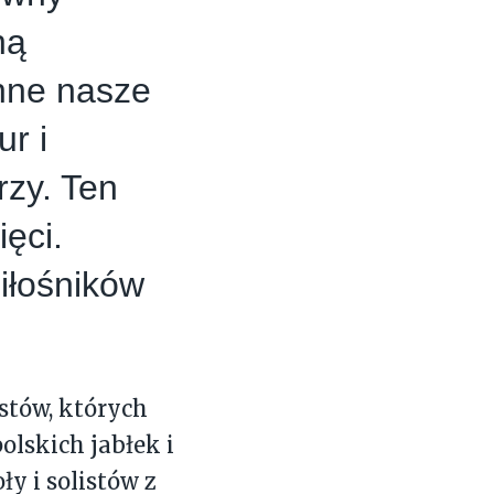
ną
inne nasze
r i
zy. Ten
ęci.
iłośników
tów, których
polskich jabłek i
ły i solistów z