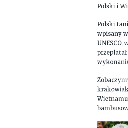
Polski i 
Polski ta
wpisany w 
UNESCO, w
przeplatał
wykonaniu
Zobaczymy
krakowiak
Wietnamu 
bambusowy