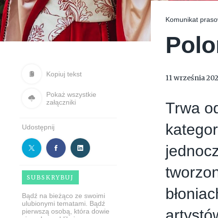
Komunikat pras
Polo
Kopiuj tekst
11 września 20
Pokaż wszystkie
załączniki
Trwa od
kategor
Udostępnij
jednocz
tworzon
SUBSKRYBUJ
błonia
Bądź na bieżąco ze swoimi
ulubionymi tematami. Bądź
artystó
pierwszą osobą, która dowie