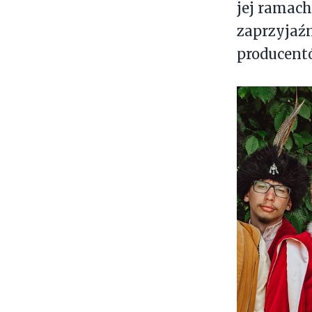
jej ramach
zaprzyjaź
producent