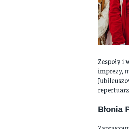
Zespoły i
imprezy, m
Jubileuszo
repertuarz
Błonia 
Zapraszam