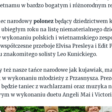
Wietnamu w bardzo bogatym i różnorodnym re
polonez
niec narodowy
będący dziedzictwem 
ubiegłym roku na listę niematerialnego dzi
 wykonaniu polskich i wietnamskiego zespo
 współczesne przeboje Elvisa Presleya i Edit 
 znakomitego solisty Leo Kunickiego.
 też nasze tańce narodowe jak kujawiak, ma
 w wykonaniu młodzieży z Przasnysza. Prez
będzie taniec z wachlarzami oraz muzyka n
m w wykonaniu duetu Angeli Mai i Victorii