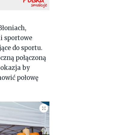
Błoniach,
ki sportowe
ące do sportu.
yczną połączoną
 okazja by
nowić połowę