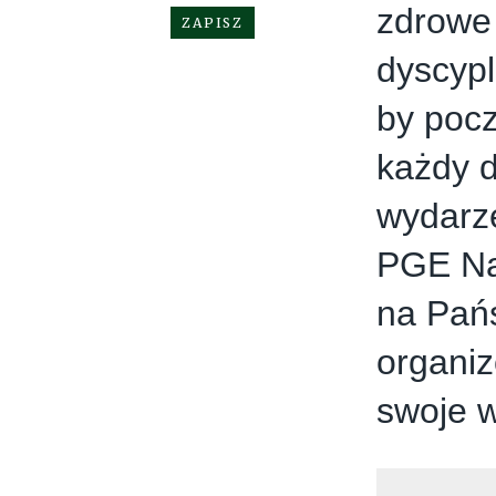
zdrowe
dyscypl
by pocz
każdy 
wydarze
PGE Na
na Pańs
organiz
swoje 