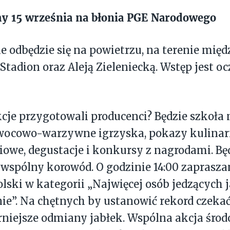
y 15 września na błonia PGE Narodowego
 odbędzie się na powietrzu, na terenie międ
tadion oraz Aleją Zieleniecką. Wstęp jest o
kcje przygotowali producenci? Będzie szkoła
wocowo-warzywne igrzyska, pokazy kulinar
owe, degustacje i konkursy z nagrodami. Bę
 wspólny korowód. O godzinie 14:00 zaprasza
lski w kategorii „Najwięcej osób jedzących 
ie”. Na chętnych by ustanowić rekord czeka
niejsze odmiany jabłek. Wspólna akcja śro