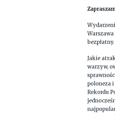
Zapraszam
Wydarzenie
Warszawa S
bezpłatny.
Jakie atra
warzyw, o
sprawności
poloneza i
Rekordu Po
jednocześn
najpopular