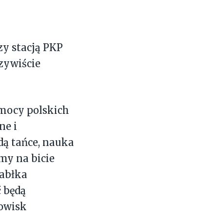
zy stacją PKP
czywiście
 mocy polskich
ne i
dą tańce, nauka
my na bicie
jabłka
ć będą
dowisk