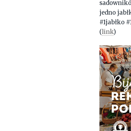
sadownikó
jedno jabł
#1jabłko 
(
link
)