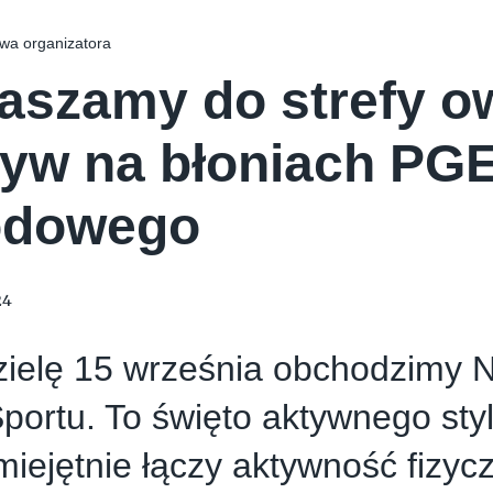
wa organizatora
aszamy do strefy o
yw na błoniach PG
odowego
24
zielę 15 września obchodzimy 
portu. To święto aktywnego styl
miejętnie łączy aktywność fizycz