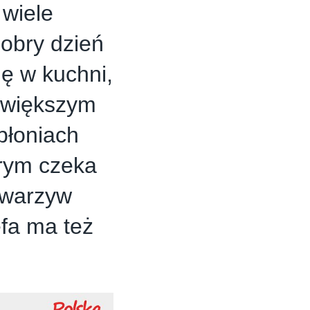
wiele
Dobry dzień
ę w kuchni,
jwiększym
błoniach
rym czeka
 warzyw
fa ma też