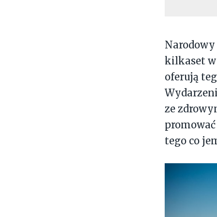
Narodowy D
kilkaset w
oferują te
Wydarzeni
ze zdrowy
promować 
tego co je