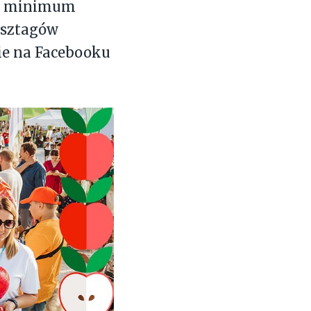
ść minimum
hasztagów
ie na Facebooku