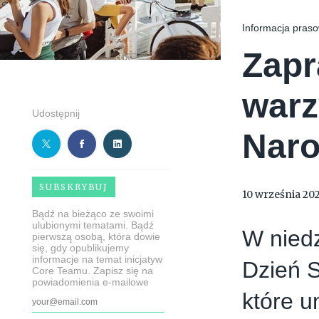
Informacja praso
Zapr
warz
Udostępnij
Nar
SUBSKRYBUJ
10 września 20
Bądź na bieżąco ze swoimi
ulubionymi tematami. Bądź
W nied
pierwszą osobą, która dowie
się, gdy opublikujemy
informacje na temat inicjatyw
Dzień S
Core Teamu. Zapisz się na
powiadomienia e-mailowe
które u