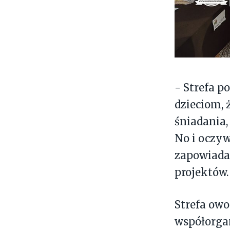
- Strefa 
dzieciom, 
śniadania,
No i oczyw
zapowiada
projektów.
Strefa ow
współorga