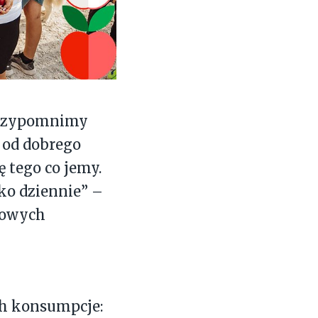
 Przypomnimy
ń od dobrego
 tego co jemy.
ko dziennie” –
żowych
ch konsumpcje: