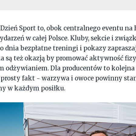
zień Sport to, obok centralnego eventu na 
ydarzeń w całej Polsce. Kluby, sekcie i związ
go dnia bezpłatne treningi i pokazy zapraszaj
a są też okazją by promować aktywność fiz
m odżywianiem. Dla producentów to kolejna
prosty fakt - warzywa i owoce powinny sta
my w każdym posiłku.