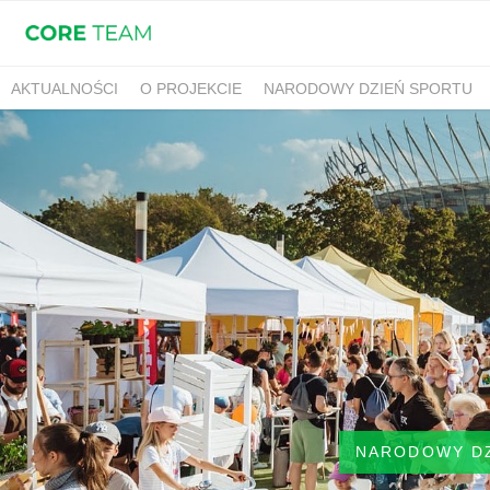
AKTUALNOŚCI
O PROJEKCIE
NARODOWY DZIEŃ SPORTU
NARODOWY D