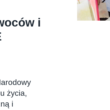
woców i
E
Narodowy
u życia,
ną i