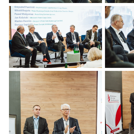
KEE (5).jpg
KEE (10).jp
335 KB
389 KB
KEE (7).jpg
KEE (6).jpg
446 KB
309 KB