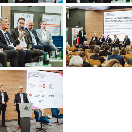
KEE (9).jpg
g
434 KB
KEE (4).jpg
470 KB