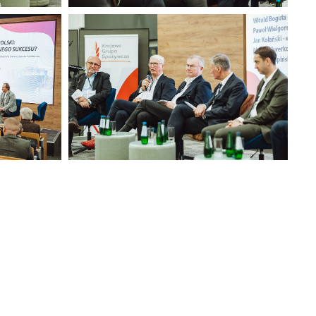
KEE (8).jpg
313 KB
KEE (3).jpg
372 KB