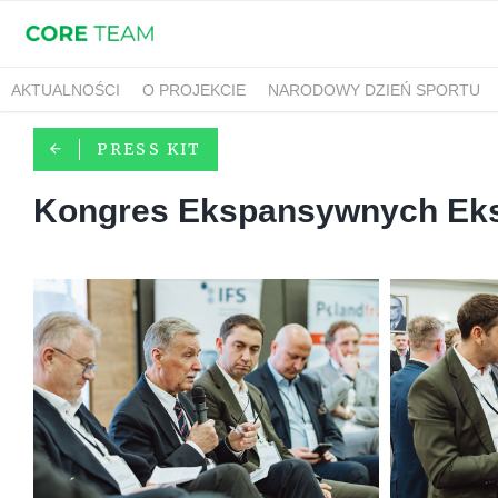
AKTUALNOŚCI
O PROJEKCIE
NARODOWY DZIEŃ SPORTU
PRESS KIT
Kongres Ekspansywnych Eks