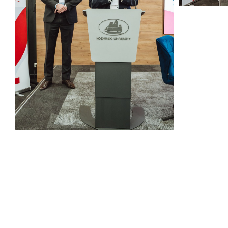
KEE (1).jpg
467 KB
KEE (2).jpg
408 KB