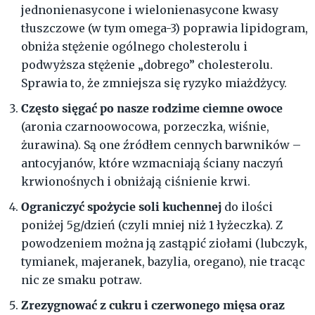
jednonienasycone i wielonienasycone kwasy
tłuszczowe (w tym omega-3) poprawia lipidogram,
obniża stężenie ogólnego cholesterolu i
podwyższa stężenie „dobrego” cholesterolu.
Sprawia to, że zmniejsza się ryzyko miażdżycy.
Często sięgać po nasze rodzime ciemne owoce
(aronia czarnoowocowa, porzeczka, wiśnie,
żurawina). Są one źródłem cennych barwników –
antocyjanów, które wzmacniają ściany naczyń
krwionośnych i obniżają ciśnienie krwi.
Ograniczyć spożycie soli kuchennej
do ilości
poniżej 5g/dzień (czyli mniej niż 1 łyżeczka). Z
powodzeniem można ją zastąpić ziołami (lubczyk,
tymianek, majeranek, bazylia, oregano), nie tracąc
nic ze smaku potraw.
Zrezygnować z cukru i czerwonego mięsa oraz