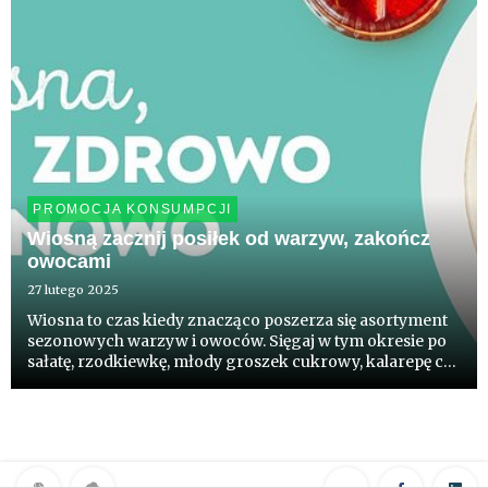
PROMOCJA KONSUMPCJI
Wiosną zacznij posiłek od warzyw, zakończ
owocami
27 lutego 2025
Wiosna to czas kiedy znacząco poszerza się asortyment
sezonowych warzyw i owoców. Sięgaj w tym okresie po
sałatę, rzodkiewkę, młody groszek cukrowy, kalarepę czy
szparagi. To ich najbardziej brakuje nam zimą. Staraj się
zaczynać posiłek od warzyw a kończyć owocem. Powoli...