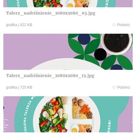
Talerz_nadciśnienie_1080x1080_03.jpg
grafika
|
422 KB
Pobierz
Talerz_nadciśnienie_1080x1080_13.jpg
grafika
|
725 KB
Pobierz