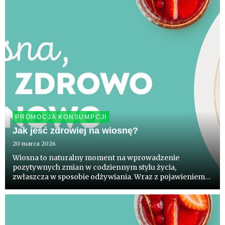
PROMOCJA KONSUMPCJI
Jak jeść zdrowiej na wiosnę?
20 marca 2026
Wiosna to naturalny moment na wprowadzenie
pozytywnych zmian w codziennym stylu życia,
zwłaszcza w sposobie odżywiania. Wraz z pojawieniem
się świeżych, sezonowych warzyw i owoców - takich jak
sałata, rzodkiewka, młody groszek cukrowy, kalarepa
czy truskawki i szparagi -...