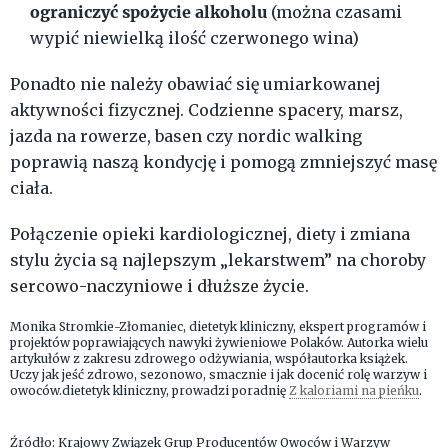
ograniczyć spożycie alkoholu
(można czasami
wypić niewielką ilość czerwonego wina)
Ponadto nie należy obawiać się umiarkowanej
aktywności fizycznej. Codzienne spacery, marsz,
jazda na rowerze, basen czy nordic walking
poprawią naszą kondycję i pomogą zmniejszyć masę
ciała.
Połączenie opieki kardiologicznej, diety i zmiana
stylu życia są najlepszym „lekarstwem” na choroby
sercowo-naczyniowe i dłuższe życie.
Monika Stromkie-Złomaniec, dietetyk kliniczny, ekspert programów i
projektów poprawiających nawyki żywieniowe Polaków. Autorka wielu
artykułów z zakresu zdrowego odżywiania, współautorka książek.
Uczy jak jeść zdrowo, sezonowo, smacznie i jak docenić rolę warzyw i
owoców.dietetyk kliniczny, prowadzi poradnię
Z kaloriami na pieńku
.
Źródło: Krajowy Związek Grup Producentów Owoców i Warzyw