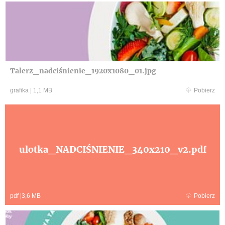
Talerz_nadciśnienie_1920x1080_01.jpg
grafika
|
1,1 MB
Pobierz
ulotka_NADCIŚNIENIE_340x210_v2.pdf
pdf
|
3,6 MB
Pobierz