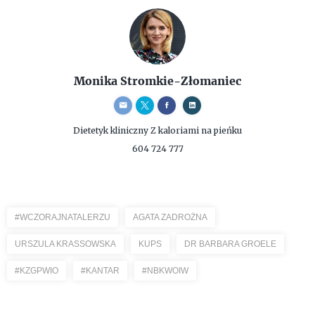
Monika Stromkie-Złomaniec
Dietetyk kliniczny
Z kaloriami na pieńku
604 724 777
#WCZORAJNATALERZU
AGATA ZADROŻNA
URSZULA KRASSOWSKA
KUPS
DR BARBARA GROELE
#KZGPWIO
#KANTAR
#NBKWOIW