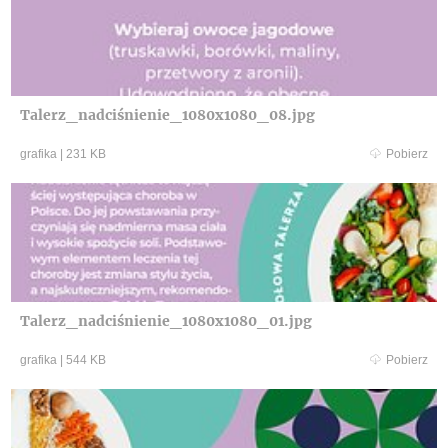
Talerz_nadciśnienie_1080x1080_08.jpg
grafika
|
231 KB
Pobierz
Talerz_nadciśnienie_1080x1080_01.jpg
grafika
|
544 KB
Pobierz