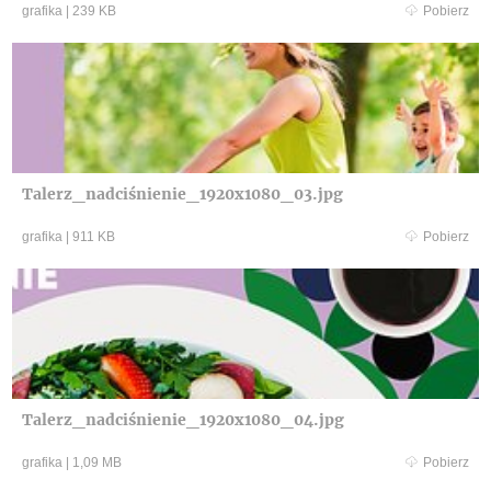
grafika
|
239 KB
Pobierz
Talerz_nadciśnienie_1920x1080_03.jpg
grafika
|
911 KB
Pobierz
Talerz_nadciśnienie_1920x1080_04.jpg
grafika
|
1,09 MB
Pobierz