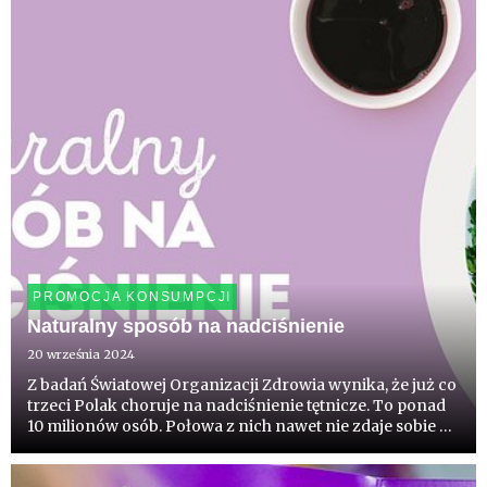
PROMOCJA KONSUMPCJI
Naturalny sposób na nadciśnienie
20 września 2024
Z badań Światowej Organizacji Zdrowia wynika, że już co
trzeci Polak choruje na nadciśnienie tętnicze. To ponad
10 milionów osób. Połowa z nich nawet nie zdaje sobie z
tego sprawy i bagatelizuje objawy. Dlaczego wykrycie i
leczenie tej choroby jest tak ważne? Ponieważ ni...