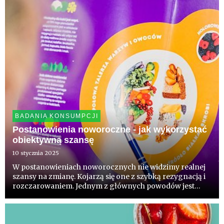
BADANIA KONSUMPCJI
Postanowienia noworoczne - jak wykorzystać
obiektywną szansę
10 stycznia 2025
W postanowieniach noworocznych nie widzimy realnej
szansy na zmianę. Kojarzą się one z szybką rezygnacją i
rozczarowaniem. Jednym z głównych powodów jest
poczucie presji oraz przekonanie, że sukces jest
praktycznie niemożliwy. Eksperci zauważają, że zmiana
nawyków żywien...