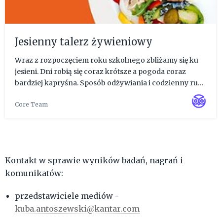
Jesienny talerz żywieniowy
Wraz z rozpoczęciem roku szkolnego zbliżamy się ku
jesieni. Dni robią się coraz krótsze a pogoda coraz
bardziej kapryśna. Sposób odżywiania i codzienny ruch
ma znaczenie dla naszego samopoczucia, nastroju i
Core Team
odporności. Sprawdź co jeść jesienią by zaspokoić
wszystkie ...
Kontakt w sprawie wyników badań, nagrań i
komunikatów:
przedstawiciele mediów -
kuba.antoszewski@kantar.com