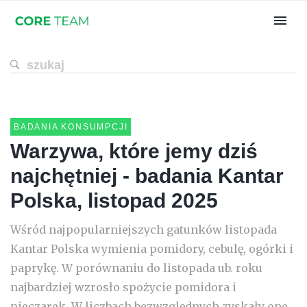
BADANIA KONSUMPCJI
Warzywa, które jemy dziś
najchętniej - badania Kantar
Polska, listopad 2025
Wśród najpopularniejszych gatunków listopada
Kantar Polska wymienia pomidory, cebulę, ogórki i
paprykę. W porównaniu do listopada ub. roku
najbardziej wzrosło spożycie pomidora i
pieczarek. W liczbach bezwzględnych zyskały one