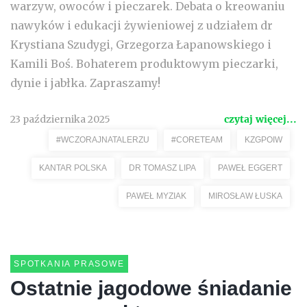
warzyw, owoców i pieczarek. Debata o kreowaniu
nawyków i edukacji żywieniowej z udziałem dr
Krystiana Szudygi, Grzegorza Łapanowskiego i
Kamili Boś. Bohaterem produktowym pieczarki,
dynie i jabłka. Zapraszamy!
23 października 2025
czytaj więcej...
#WCZORAJNATALERZU
#CORETEAM
KZGPOIW
KANTAR POLSKA
DR TOMASZ LIPA
PAWEŁ EGGERT
PAWEŁ MYZIAK
MIROSŁAW ŁUSKA
SPOTKANIA PRASOWE
Ostatnie jagodowe śniadanie