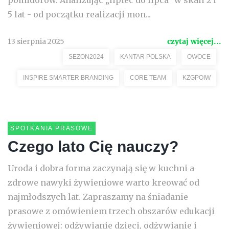
pomidorów. Analizując „lipiec do lipca” w skali 2 i
5 lat - od początku realizacji mon...
13 sierpnia 2025
czytaj więcej...
SEZON2024
KANTAR POLSKA
OWOCE
INSPIRE SMARTER BRANDING
CORE TEAM
KZGPOIW
SPOTKANIA PRASOWE
Czego lato Cię nauczy?
Uroda i dobra forma zaczynają się w kuchni a
zdrowe nawyki żywieniowe warto kreować od
najmłodszych lat. Zapraszamy na śniadanie
prasowe z omówieniem trzech obszarów edukacji
żywieniowej: odżywianie dzieci, odżywianie i