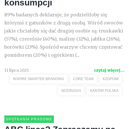
konsumpcji
89% badanych deklaruje, że podzieliłoby się
którymś z gatunków z drugą osobą. Wśród owoców
jakie chciałoby się dać drugiej osobie są: truskawki
(57%), czereśnie (40%), maliny (32%), jabłka (26%),
borówki (23%). Spośród warzyw chcemy częstować
pomidorem (20%) i ogórkiem (...
11 lipca 2025
czytaj więcej...
INSPIRE SMARTER BRANDING
CORE TEAM
KZGPOIW
SEZON2024
KANTAR POLSKA
SPOTKANIA PRASOWE