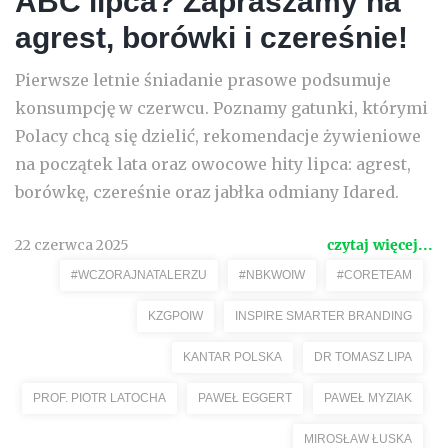
ABC lipca? Zapraszamy na
agrest, borówki i czereśnie!
Pierwsze letnie śniadanie prasowe podsumuje
konsumpcję w czerwcu. Poznamy gatunki, którymi
Polacy chcą się dzielić, rekomendacje żywieniowe
na początek lata oraz owocowe hity lipca: agrest,
borówkę, czereśnie oraz jabłka odmiany Idared.
22 czerwca 2025
czytaj więcej...
#WCZORAJNATALERZU
#NBKWOIW
#CORETEAM
KZGPOIW
INSPIRE SMARTER BRANDING
KANTAR POLSKA
DR TOMASZ LIPA
PROF. PIOTR LATOCHA
PAWEŁ EGGERT
PAWEŁ MYZIAK
MIROSŁAW ŁUSKA