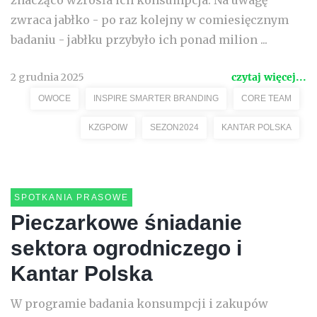
znacząco wzrosła ich konsumpcja. Na uwagę
zwraca jabłko - po raz kolejny w comiesięcznym
badaniu - jabłku przybyło ich ponad milion ...
2 grudnia 2025
czytaj więcej...
OWOCE
INSPIRE SMARTER BRANDING
CORE TEAM
KZGPOIW
SEZON2024
KANTAR POLSKA
SPOTKANIA PRASOWE
Pieczarkowe śniadanie
sektora ogrodniczego i
Kantar Polska
W programie badania konsumpcji i zakupów