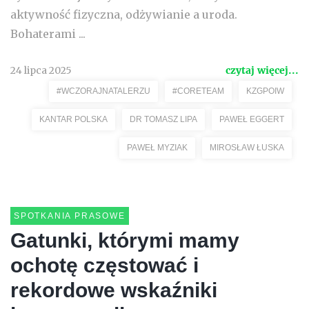
aktywność fizyczna, odżywianie a uroda.
Bohaterami ...
24 lipca 2025
czytaj więcej...
#WCZORAJNATALERZU
#CORETEAM
KZGPOIW
KANTAR POLSKA
DR TOMASZ LIPA
PAWEŁ EGGERT
PAWEŁ MYZIAK
MIROSŁAW ŁUSKA
SPOTKANIA PRASOWE
Gatunki, którymi mamy
ochotę częstować i
rekordowe wskaźniki