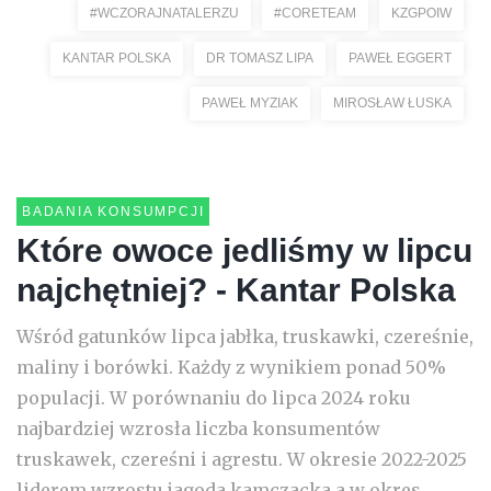
#WCZORAJNATALERZU
#CORETEAM
KZGPOIW
KANTAR POLSKA
DR TOMASZ LIPA
PAWEŁ EGGERT
PAWEŁ MYZIAK
MIROSŁAW ŁUSKA
BADANIA KONSUMPCJI
Które owoce jedliśmy w lipcu
najchętniej? - Kantar Polska
Wśród gatunków lipca jabłka, truskawki, czereśnie,
maliny i borówki. Każdy z wynikiem ponad 50%
populacji. W porównaniu do lipca 2024 roku
najbardziej wzrosła liczba konsumentów
truskawek, czereśni i agrestu. W okresie 2022-2025
liderem wzrostu jagoda kamczacka a w okres...