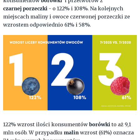
borówki
konsumentów
i przetworów z
czarnej
porzeczki
- o 122% i 108%. Na kolejnych
miejscach maliny i owoce czerwonej porzeczki ze
wzrostem odpowiednio 61% i 58%.
borówki
122% wzrost ilości konsumentów
to aż 9,1
malin
mln osób. W przypadku
wzrost (61%) oznacza