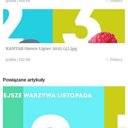
grafika
|
468 KB
Pobierz
KANTAR Owoce Lipiec 2025 (4).jpg
grafika
|
432 KB
Pobierz
Powiązane artykuły