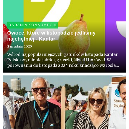
BADANIA KONSUMPCJI
Owoce, które w listopadzie jedliśmy
najchętniej - Kantar
2 grudnia 2025
Wśród najpopularniejszych gatunków listopada Kantar
Polska wymienia jabłka, gruszki, śliwki i borówki. W
porównaniu do listopada 2024 roku znacząco wzrosła
ich konsumpcja. Na uwagę zwraca jabłko - po raz
kolejny w comiesięcznym badaniu - jabłku przybyło ich
ponad milion ...