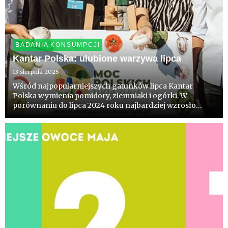
BADANIA KONSUMPCJI
Kantar Polska: ulubione warzywa lipca
13 sierpnia 2025
Wśród najpopularniejszych gatunków lipca Kantar
Polska wymienia pomidory, ziemniaki i ogórki. W
porównaniu do lipca 2024 roku najbardziej wzrosło
spożycie pieczarek, marchwi, papryki i pomidorów.
Analizując „lipiec do lipca” w skali 2 i 5 lat - od początku
realizacji mon...