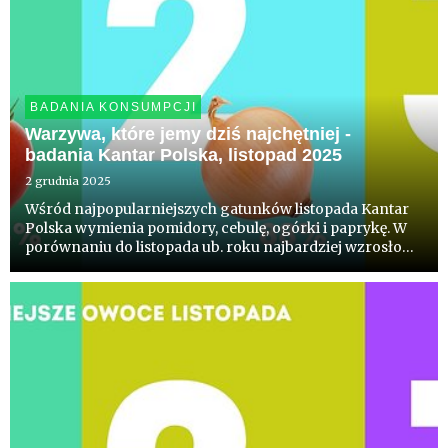
BADANIA KONSUMPCJI
Warzywa, które jemy dziś najchętniej -
badania Kantar Polska, listopad 2025
2 grudnia 2025
Wśród najpopularniejszych gatunków listopada Kantar
Polska wymienia pomidory, cebulę, ogórki i paprykę. W
porównaniu do listopada ub. roku najbardziej wzrosło
spożycie pomidora i pieczarek. W liczbach
bezwzględnych zyskały one ponad 1 mln konsumentów.
W perspektywie 5 la...