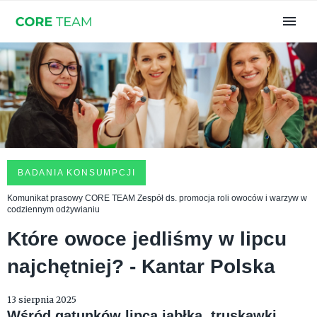
BADANIA KONSUMPCJI
Komunikat prasowy CORE TEAM Zespół ds. promocja roli owoców i warzyw w
codziennym odżywianiu
Które owoce jedliśmy w lipcu
najchętniej? - Kantar Polska
13 sierpnia 2025
Wśród gatunków lipca jabłka, truskawki,