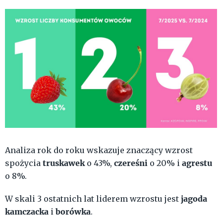
Analiza rok do roku wskazuje znaczący wzrost
truskawek
czereśni
agrestu
spożycia
o 43%,
o 20% i
o 8%.
jagoda
W skali 3 ostatnich lat liderem wzrostu jest
kamczacka
borówka
i
.