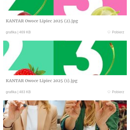
KANTAR Owoce Lipiec 2025 (2).jpg
grafika
|
469 KB
Pobierz
KANTAR Owoce Lipiec 2025 (1).jpg
grafika
|
483 KB
Pobierz