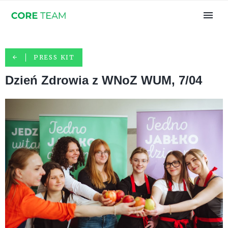
PRESS KIT
Dzień Zdrowia z WNoZ WUM, 7/04