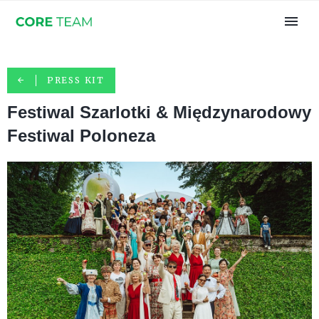
PRESS KIT
Festiwal Szarlotki & Międzynarodowy
Festiwal Poloneza