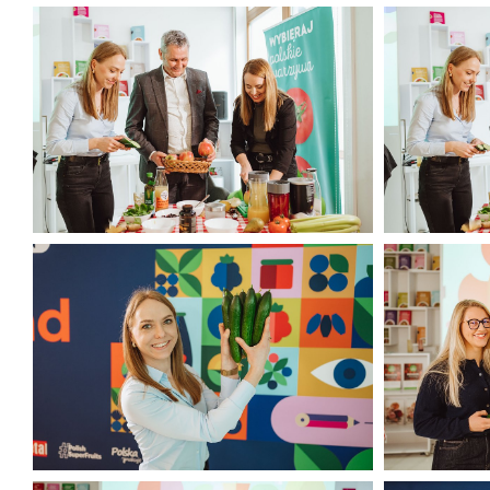
CORE TEAM Konferencja luty 2025
CORE TEAM 
(33).jpg
(34).jpg
336 KB
260 KB
CORE TEAM Konferencja luty 2025
CORE TEAM 
(37).jpg
(38).jpg
399 KB
376 KB
CORE TEAM Konferencja luty 2025
CORE TEAM 