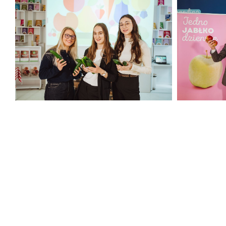
(41).jpg
(42).jpg
279 KB
371 KB
CORE TEAM Konferencja luty 2025
CORE TEAM 
(45).jpg
(46).jpg
348 KB
338 KB