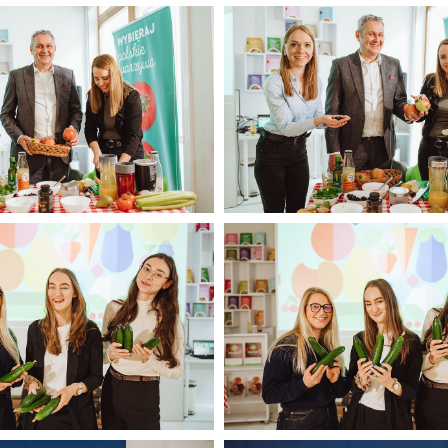
Konferencja luty 2025
CORE TEAM Konferencja luty
(35).jpg
326 KB
Konferencja luty 2025
CORE TEAM Konferencja luty
(39).jpg
406 KB
Konferencja luty 2025
CORE TEAM Konferencja luty