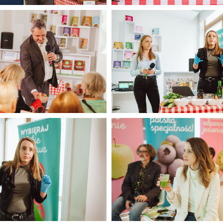
Konferencja luty 2025
CORE TEAM Konferencja luty
(27).jpg
372 KB
Konferencja luty 2025
CORE TEAM Konferencja luty
(31).jpg
329 KB