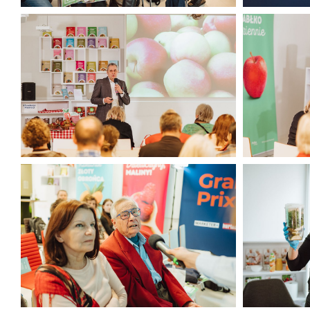
CORE TEAM Konferencja luty 2025
CORE TEAM 
(25).jpg
(26).jpg
437 KB
301 KB
CORE TEAM Konferencja luty 2025
CORE TEAM 
(29).jpg
(30).jpg
317 KB
302 KB