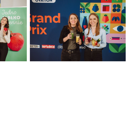
(44).jpg
371 KB
 2025
CORE TEAM Konferencja luty 2025
(48).jpg
302 KB