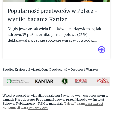
Popularność przetworów w Polsce -
wyniki badania Kantar
Nigdy jeszcze tak wielu Polaków nie odżywiało się tak
zdrowo. W październiku ponad połowa (52%)
deklarowała wysokie spożycie warzyw i owoców.
Rekordowe 21% odżywiało się w pełni zgodnie z
zalecaniami dietetyków. Warzywa i owoce stanowiły
połowę tego co jedzą w codzie...
Źródło: Krajowy Związek Grup Producentów Owoców i Warzyw
Więcej o sposobie wizualizacji zaleceń żywieniowych opracowanym w
ramach Narodowego Programu Zdrowia przez Narodowy Instytut
Zdrowia Publicznego - PZH w materiale
Talerz* szansą na wzrost
konsumpcji warzyw i owoców.