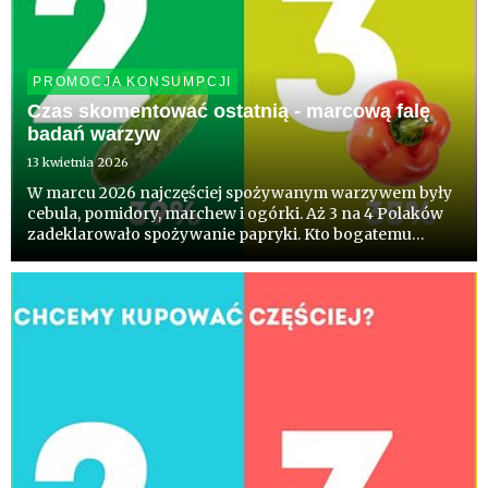
PROMOCJA KONSUMPCJI
Czas skomentować ostatnią - marcową falę
badań warzyw
13 kwietnia 2026
W marcu 2026 najczęściej spożywanym warzywem były
cebula, pomidory, marchew i ogórki. Aż 3 na 4 Polaków
zadeklarowało spożywanie papryki. Kto bogatemu
zabroni, zdałoby się powiedzieć. Co ciekawe blisko
połowa Polaków deklaruje chęć kupowania częściej niż
dotychczas, pols...