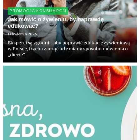
PROMOCJA KONSUMPCJI
Jak mówić o żywieniu, by naprawdę
edukować?
13 kwietnia 2026
Eksperci są zgodni - aby poprawić edukację żywieniową
w Polsce, trzeba zacząć od zmiany sposobu mówienia o
„diecie”.