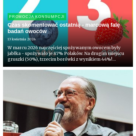
PROMOCJA KONSUMPCJI
Czas skomentować ostatnią - marcową falę
badań owoców
13 kwietnia 2026
W marcu 2026 najczęściej spożywanym owocem były
jabłka - spożywało je 87% Polaków. Na drugim miejscu
gruszki (50%), trzecim borówki z wynikiem 44%!
Truskawki spożywało 38%, a maliny - 33%. Co ciekawe
blisko 1/3 deklaruje chęć kupowania w nadchodzącym,
sezonie częściej po...