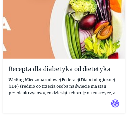
Recepta dla diabetyka od dietetyka
Według Międzynarodowej Federacji Diabetologicznej
(IDF) średnio co trzecia osoba na świecie ma stan
przedcukrzycowy, co dziesiąta choruję na cukrzycę, z
czego połowa nie jest tego świadoma. 100 lat od
odkrycia insuliny chorych jest coraz więcej. Narosło
wiele mitów. ...