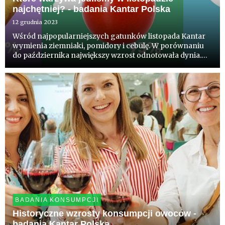
najchętniej? - badania Kantar Polska
12 grudnia 2023
Wśród najpopularniejszych gatunków listopada Kantar
wymienia ziemniaki, pomidory i cebulę. W porównaniu
do października największy wzrost odnotowała dynia.
Dane dotyczące konsumpcji kilkudziesięciu gatunków
owoców i warzyw dostępne są na stronie
WczorajNaTalerzu.pl
BADANIA KONSUMPCJI
Historyczne wzrosty konsumpcji owoców -
badania Kantar Polska