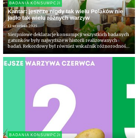
BADANIA KONSUMPCJI
Kantar: jeszcze nigdy tak wielu Polaków nie
jadło tak wielu różnych warzyw
12 września 2025
Sierpniowe deklaracje konsumpcji wszystkich badanych
gatunków były najwyższe w historii realizowanych
badań. Rekordowy był również wskaźnik różnorodności
spożycia warzyw i owoców przez Polaków. Wśród
najpopularniejszych gatunków sierpnia Kantar
wymienia pomidory, ogórki ...
BADANIA KONSUMPCJI