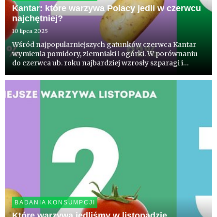
Kantar: które warzywa Polacy jedli w czerwcu
najchętniej?
10 lipca 2025
Wśród najpopularniejszych gatunków czerwca Kantar
wymienia pomidory, ziemniaki i ogórki. W porównaniu
do czerwca ub. roku najbardziej wzrosły szparagi i
pieczarki, w skali dwóch lat szparagi i papryka. Od
początku realizacji monitoringu, czyli przez 5 lat,
najbardziej wz...
BADANIA KONSUMPCJI
Które warzywa jedliśmy w listopadzie