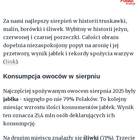
Za nami najlepszy sierpień w historii truskawki,
malin, borówki i śliwek. Wybitny w historii jeżyn,
czerwonej i czarnej porzeczki. Całości obrazu
dopełnia niezaspokojony popyt na aronię i jej
przetwory, wynik jabłek i rekordy spożycia warzyw
(
link
).
Konsumpcja owoców w sierpniu
Najczęściej spożywanym owocem sierpnia 2025 były
jabłka
- sięgnęło po nie 79% Polaków. To kolejny
miesiąc wzrostu ilości konsumentów jabłek. Wynik
ten oznacza 25,4 mln osób deklarujących ich
konsumpcję.
śliwki
Na drugim miejscu znalazły się
(71%). Trzecie