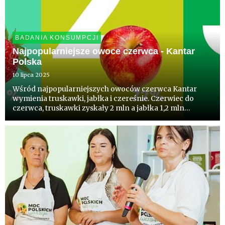
BADANIA KONSUMPCJI
Najpopularniejsze owoce czerwca - Kantar
Polska
10 lipca 2025
Wśród najpopularniejszych owoców czerwca Kantar
wymienia truskawki, jabłka i czereśnie. Czerwiec do
czerwca, truskawki zyskały 2 mln a jabłka 1,2 mln
konsumentów. W okresie dwóch lat, największy wzrost
liczby konsumentów należy do jagody kamczackiej -
42%, borówki - 38% ...