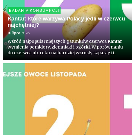
BADANIA KONSUMPCJI
Kantar: które warzywa Polacy jedli w czerwcu
najchętniej?
10 lipca 2025
Wśród najpopularniejszych gatunków czerwca Kantar
wymienia pomidory, ziemniaki i ogórki. W porównaniu
do czerwca ub. roku najbardziej wzrosły szparagi i
pieczarki, w skali dwóch lat szparagi i papryka. Od
początku realizacji monitoringu, czyli przez 5 lat,
najbardziej wz...