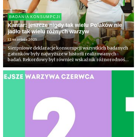
BADANIA KONSUMPCJI
Kantar: jeszcze nigdy tak wielu Polaków nie
jadło tak wielu różnych warzyw
12 września 2025
Sierpniowe deklaracje konsumpcji wszystkich badanych
gatunków były najwyższe w historii realizowanych
badań. Rekordowy był również wskaźnik różnorodności
spożycia warzyw i owoców przez Polaków. Wśród
najpopularniejszych gatunków sierpnia Kantar
wymienia pomidory, ogórki ...