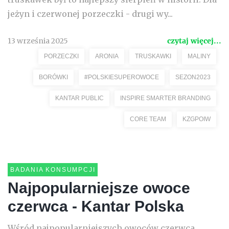
jeżyn i czerwonej porzeczki - drugi wy...
13 września 2025
czytaj więcej...
PORZECZKI
ARONIA
TRUSKAWKI
MALINY
BORÓWKI
#POLSKIESUPEROWOCE
SEZON2023
KANTAR PUBLIC
INSPIRE SMARTER BRANDING
CORE TEAM
KZGPOIW
BADANIA KONSUMPCJI
Najpopularniejsze owoce
czerwca - Kantar Polska
Wśród najpopularniejszych owoców czerwca