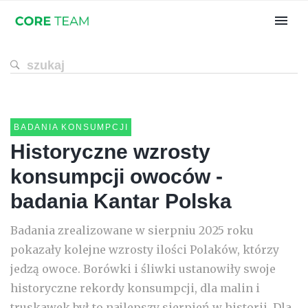
BADANIA KONSUMPCJI
Historyczne wzrosty
konsumpcji owoców -
badania Kantar Polska
Badania zrealizowane w sierpniu 2025 roku
pokazały kolejne wzrosty ilości Polaków, którzy
jedzą owoce. Borówki i śliwki ustanowiły swoje
historyczne rekordy konsumpcji, dla malin i
truskawek był to najlepszy sierpień w historii. Dla