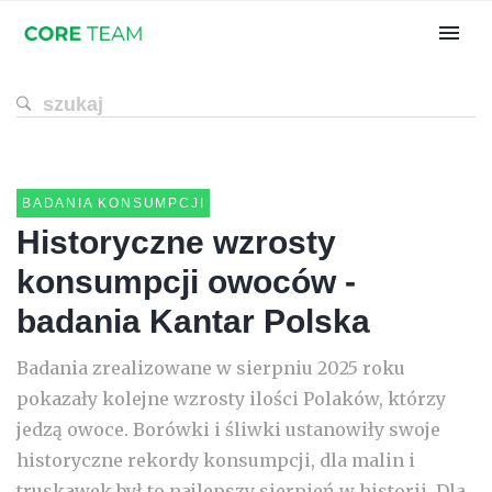
BADANIA KONSUMPCJI
Historyczne wzrosty
konsumpcji owoców -
badania Kantar Polska
Badania zrealizowane w sierpniu 2025 roku
pokazały kolejne wzrosty ilości Polaków, którzy
jedzą owoce. Borówki i śliwki ustanowiły swoje
historyczne rekordy konsumpcji, dla malin i
truskawek był to najlepszy sierpień w historii. Dla