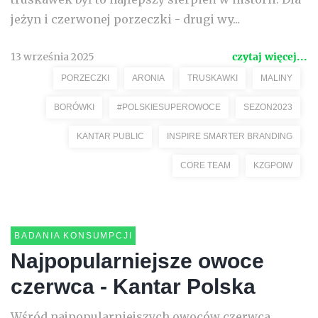
jeżyn i czerwonej porzeczki - drugi wy...
13 września 2025
czytaj więcej...
PORZECZKI
ARONIA
TRUSKAWKI
MALINY
BORÓWKI
#POLSKIESUPEROWOCE
SEZON2023
KANTAR PUBLIC
INSPIRE SMARTER BRANDING
CORE TEAM
KZGPOIW
BADANIA KONSUMPCJI
Najpopularniejsze owoce
czerwca - Kantar Polska
Wśród najpopularniejszych owoców czerwca