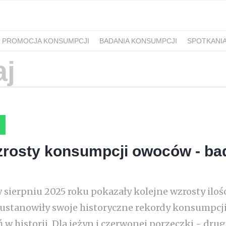
PROMOCJA KONSUMPCJI
BADANIA KONSUMPCJI
SPOTKANI
zrosty konsumpcji owoców - ba
sierpniu 2025 roku pokazały kolejne wzrosty ilośc
i ustanowiły swoje historyczne rekordy konsumpcji
ń w historii. Dla jeżyn i czerwonej porzeczki - drugi