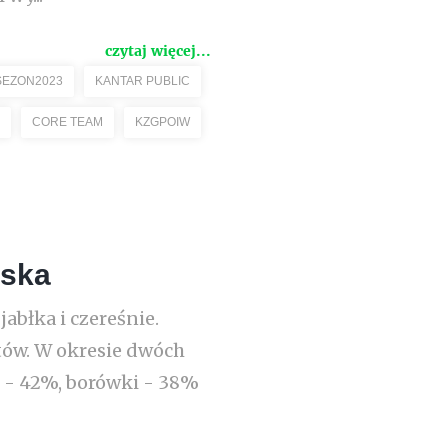
czytaj więcej...
SEZON2023
KANTAR PUBLIC
CORE TEAM
KZGPOIW
lska
błka i czereśnie.
tów. W okresie dwóch
j - 42%, borówki - 38%