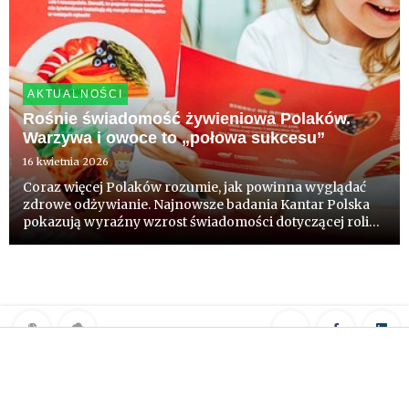
AKTUALNOŚCI
Rośnie świadomość żywieniowa Polaków.
Warzywa i owoce to „połowa sukcesu”
16 kwietnia 2026
Coraz więcej Polaków rozumie, jak powinna wyglądać
zdrowe odżywianie. Najnowsze badania Kantar Polska
pokazują wyraźny wzrost świadomości dotyczącej roli
warzyw i owoców w codziennym jadłospisie. Wynik
badań komentują eksperci.