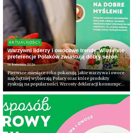
AKTUALNOŚCI
Warzywni liderzy i owocowe trendy. Wiosenne
preferencje Polaków zwiastują dobry sezon
16 kwietnia 2026
Pierwsze miesiące roku pokazują, jakie warzywa i owoce
najchętniej wybierają Polacy oraz które produkty
zyskują na popularności. Wzrosty deklaracji konsumpcji
warzyw i owoców to dobry prognostyk przed
zbliżającym się sezonem. Wynik badań realizowanych
przez sektor ogrodn...