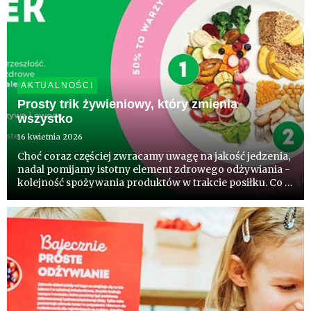
AKTUALNOŚCI
Prosty trik żywieniowy, który zmienia
wszystko
16 kwietnia 2026
Choć coraz częściej zwracamy uwagę na jakość jedzenia,
nadal pomijamy istotny element zdrowego odżywiania -
kolejność spożywania produktów w trakcie posiłku. Co 5
Polak zna już ten patent. Wynik badań konsumpcji
komentują eksperci.