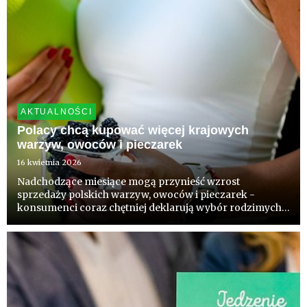
AKTUALNOŚCI
Polacy chcą kupować więcej krajowych
warzyw, owoców i pieczarek
16 kwietnia 2026
Nadchodzące miesiące mogą przynieść wzrost
sprzedaży polskich warzyw, owoców i pieczarek -
konsumenci coraz chętniej deklarują wybór rodzimych
produktów. Wynik badań zleconych przez Core Team
komentują eksperci.