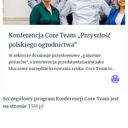
Konferencja Core Team „Przyszłość
polskiego ogrodnictwa”
W sektorze dominuje przysłowiowe „gaszenie
pożarów”, a interwencja przedstawiana jest jako
kluczowe narzędzie kreowania rynku. Core Team to
forum współpracy liderów sektora ogrodniczego,
którzy rozpoczęli pracę w bardziej strategicznej
perspektywie, czyli nad decyzja...
Szczegółowy program Konferencji Core Team jest
na stronie
TSW.pl