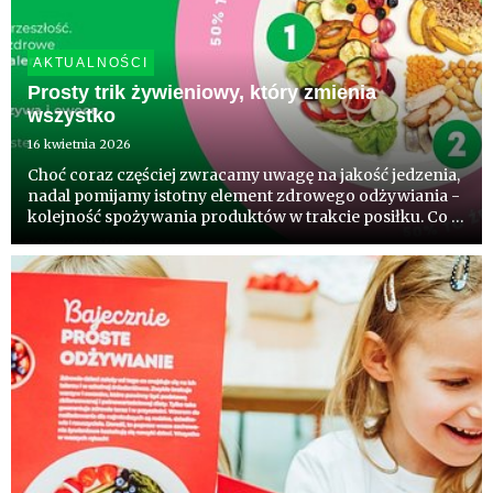
AKTUALNOŚCI
Prosty trik żywieniowy, który zmienia
wszystko
16 kwietnia 2026
Choć coraz częściej zwracamy uwagę na jakość jedzenia,
nadal pomijamy istotny element zdrowego odżywiania -
kolejność spożywania produktów w trakcie posiłku. Co 5
Polak zna już ten patent. Wynik badań konsumpcji
komentują eksperci.