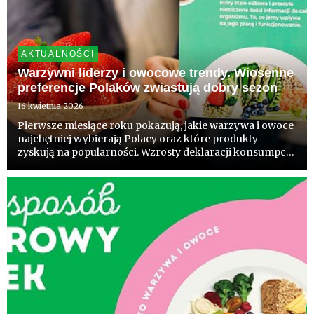
AKTUALNOŚCI
Warzywni liderzy i owocowe trendy. Wiosenne
preferencje Polaków zwiastują dobry sezon
16 kwietnia 2026
Pierwsze miesiące roku pokazują, jakie warzywa i owoce
najchętniej wybierają Polacy oraz które produkty
zyskują na popularności. Wzrosty deklaracji konsumpcji
warzyw i owoców to dobry prognostyk przed
zbliżającym się sezonem. Wynik badań realizowanych
przez sektor ogrodn...