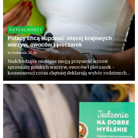
AKTUALNOŚCI
Polacy chcą kupować więcej krajowych
warzyw, owoców i pieczarek
16 kwietnia 2026
Nadchodzące miesiące mogą przynieść wzrost
sprzedaży polskich warzyw, owoców i pieczarek -
konsumenci coraz chętniej deklarują wybór rodzimych
produktów. Wynik badań zleconych przez Core Team
komentują eksperci.