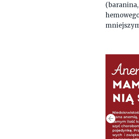
(baranina,
hemowego 
mniejszym 