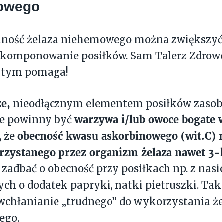
owego
lność żelaza niehemowego można zwiększyć
 komponowanie posiłków. Sam Talerz Zdrow
 tym pomaga!
e,
nieodłącznym elementem posiłków zasob
warzywa i/lub owoce bogate 
e powinny być
obecność kwasu askorbinowego (wit.C)
, że
rzystanego przez organizm żelaza nawet 3-
zadbać o obecność przy posiłkach np. z nasi
ch o dodatek papryki, natki pietruszki. Tak
wchłanianie „trudnego” do wykorzystania ż
ego.