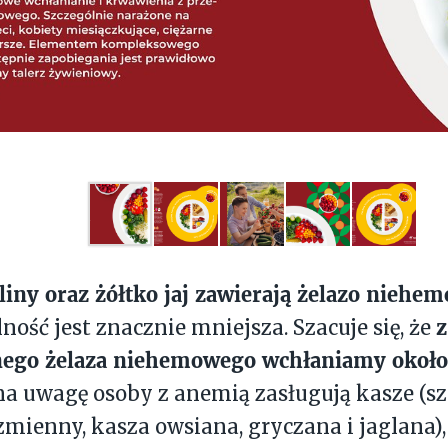
liny oraz żółtko jaj zawierają żelazo niehe
z
ność jest znacznie mniejsza. Szacuje się, że
nego żelaza niehemowego wchłaniamy okoł
a uwagę osoby z anemią zasługują kasze (sz
zmienny, kasza owsiana, gryczana i jaglana),