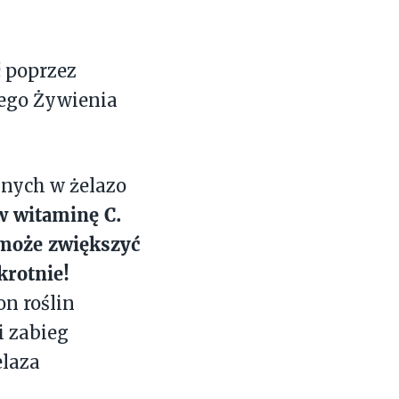
 poprzez
ego Żywienia
nych w żelazo
w witaminę C.
 może zwiększyć
krotnie!
on roślin
i zabieg
elaza