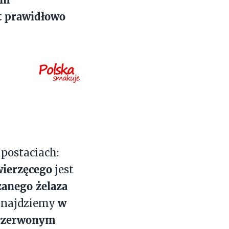
t prawidłowo
postaciach:
wierzęcego
jest
zanego żelaza
w
 znajdziemy
 czerwonym