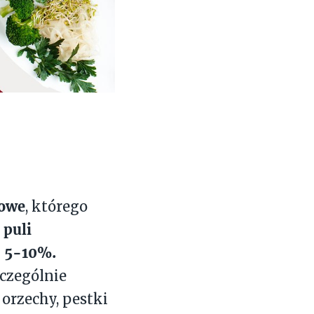
mowe
, którego
 puli
o 5-10%.
czególnie
 orzechy, pestki