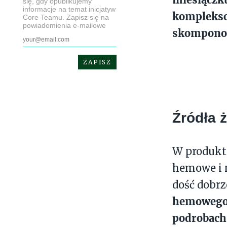
się, gdy opublikujemy
informacje na temat inicjatyw
komplekso
Core Teamu. Zapisz się na
powiadomienia e-mailowe
skomponow
Źródła ż
W produkt
hemowe i
dość dobrz
hemowego
podrobach