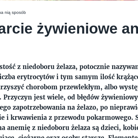
a nią sposób
rcie żywieniowe an
tość z niedoboru żelaza, potocznie nazywa
iczba erytrocytów i tym samym ilość krążą
rzyszyć chorobom przewlekłym, albo wyst
 Przyczyn jest wiele, od błędów żywieniowy
ego zapotrzebowania na żelazo, po niepraw
ie i krwawienia z przewodu pokarmowego. S
a anemię z niedoboru żelaza są dzieci, kobi
jące, ciężarne oraz osoby starsze. Element