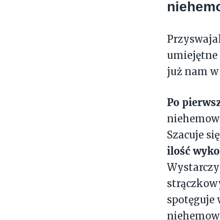
niehem
Przyswaja
umiejętne
już nam w
Po pierwsz
niehemow
Szacuje się
ilość wyko
Wystarczy 
strączkowy
spotęguje 
niehemow