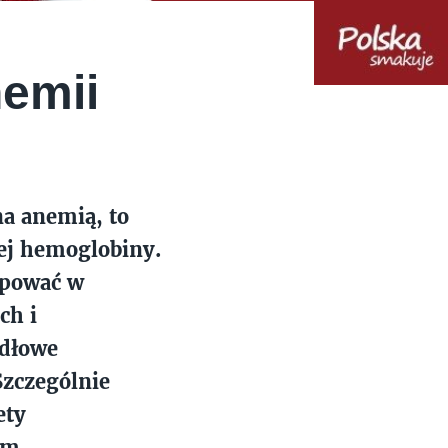
emii
na anemią, to
cej hemoglobiny.
ępować w
ch i
idłowe
zczególnie
ety
em