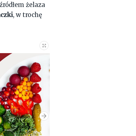
 źródłem żelaza
aczki
, w trochę