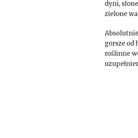
dyni, słone
zielone wa
Absolutni
gorsze od
roślinne w
uzupełnien