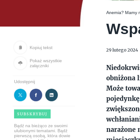
Anemia? Mamy n
Wspa
Kopiuj tekst
29 lutego 2024
Pokaż wszystkie
załączniki
Niedokrwis
obniżona l
Udostępnij
Może towa
pojedynkę.
zwiększon
SUBSKRYBUJ
wchłanian
Bądź na bieżąco ze swoimi
narażone n
ulubionymi tematami. Bądź
pierwszą osobą, która dowie
miesiączku