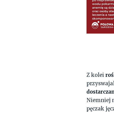
roś
Z kolei
przyswajal
dostarcza
Niemniej n
pęczak jęc