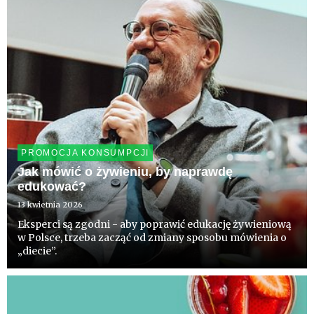
PROMOCJA KONSUMPCJI
Jak mówić o żywieniu, by naprawdę
edukować?
13 kwietnia 2026
Eksperci są zgodni - aby poprawić edukację żywieniową
w Polsce, trzeba zacząć od zmiany sposobu mówienia o
„diecie”.