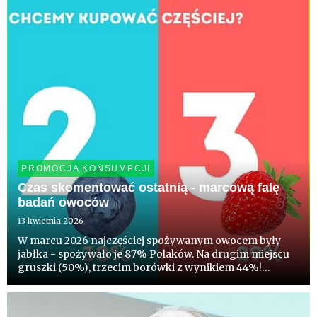
dotychczas, pols...
PROMOCJA KONSUMPCJI
Czas skomentować ostatnią - marcową falę
badań owoców
13 kwietnia 2026
W marcu 2026 najczęściej spożywanym owocem były
jabłka - spożywało je 87% Polaków. Na drugim miejscu
gruszki (50%), trzecim borówki z wynikiem 44%!
Truskawki spożywało 38%, a maliny - 33%. Co ciekawe
blisko 1/3 deklaruje chęć kupowania w nadchodzącym,
sezonie częściej po...