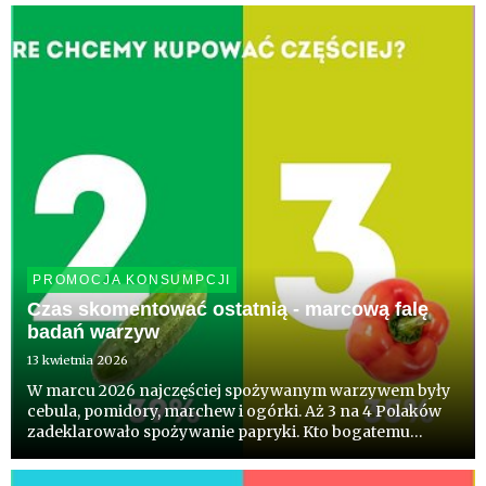
PROMOCJA KONSUMPCJI
Czas skomentować ostatnią - marcową falę
badań warzyw
13 kwietnia 2026
W marcu 2026 najczęściej spożywanym warzywem były
cebula, pomidory, marchew i ogórki. Aż 3 na 4 Polaków
zadeklarowało spożywanie papryki. Kto bogatemu
zabroni, zdałoby się powiedzieć. Co ciekawe blisko
połowa Polaków deklaruje chęć kupowania częściej niż