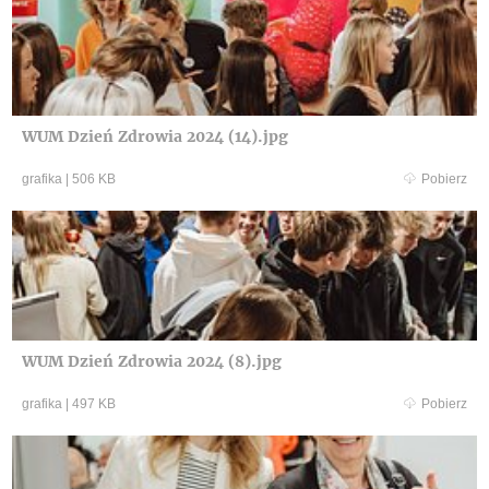
WUM Dzień Zdrowia 2024 (14).jpg
grafika
|
506 KB
Pobierz
WUM Dzień Zdrowia 2024 (8).jpg
grafika
|
497 KB
Pobierz