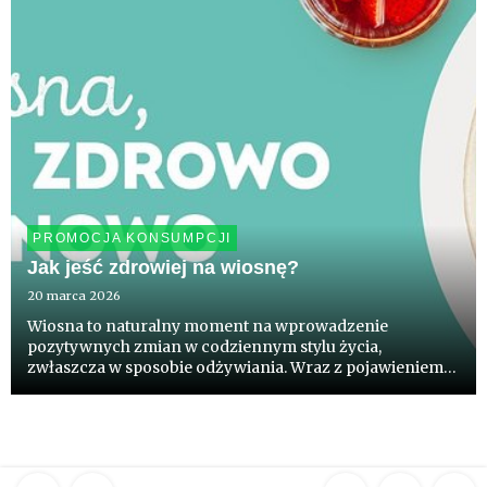
PROMOCJA KONSUMPCJI
Jak jeść zdrowiej na wiosnę?
20 marca 2026
Wiosna to naturalny moment na wprowadzenie
pozytywnych zmian w codziennym stylu życia,
zwłaszcza w sposobie odżywiania. Wraz z pojawieniem
się świeżych, sezonowych warzyw i owoców - takich jak
sałata, rzodkiewka, młody groszek cukrowy, kalarepa
czy truskawki i szparagi -...