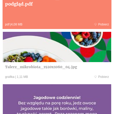
podgląd.pdf
pdf
|
4,08 MB
Pobierz
Talerz_mikrobiota_1920x1080_04.jpg
grafika
|
1,11 MB
Pobierz