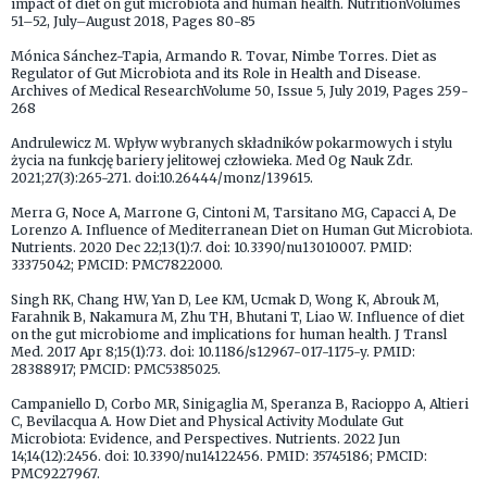
impact of diet on gut microbiota and human health. NutritionVolumes
51–52, July–August 2018, Pages 80-85
Mónica Sánchez-Tapia, Armando R. Tovar, Nimbe Torres. Diet as
Regulator of Gut Microbiota and its Role in Health and Disease.
Archives of Medical ResearchVolume 50, Issue 5, July 2019, Pages 259-
268
Andrulewicz M. Wpływ wybranych składników pokarmowych i stylu
życia na funkcję bariery jelitowej człowieka. Med Og Nauk Zdr.
2021;27(3):265-271. doi:10.26444/monz/139615.
Merra G, Noce A, Marrone G, Cintoni M, Tarsitano MG, Capacci A, De
Lorenzo A. Influence of Mediterranean Diet on Human Gut Microbiota.
Nutrients. 2020 Dec 22;13(1):7. doi: 10.3390/nu13010007. PMID:
33375042; PMCID: PMC7822000.
Singh RK, Chang HW, Yan D, Lee KM, Ucmak D, Wong K, Abrouk M,
Farahnik B, Nakamura M, Zhu TH, Bhutani T, Liao W. Influence of diet
on the gut microbiome and implications for human health. J Transl
Med. 2017 Apr 8;15(1):73. doi: 10.1186/s12967-017-1175-y. PMID:
28388917; PMCID: PMC5385025.
Campaniello D, Corbo MR, Sinigaglia M, Speranza B, Racioppo A, Altieri
C, Bevilacqua A. How Diet and Physical Activity Modulate Gut
Microbiota: Evidence, and Perspectives. Nutrients. 2022 Jun
14;14(12):2456. doi: 10.3390/nu14122456. PMID: 35745186; PMCID:
PMC9227967.