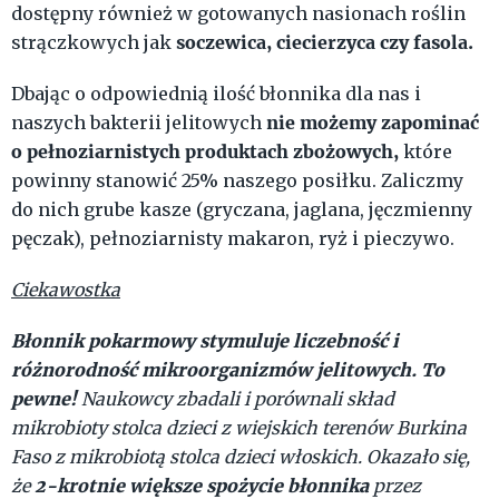
dostępny również w gotowanych nasionach roślin
soczewica, ciecierzyca czy fasola.
strączkowych jak
Dbając o odpowiednią ilość błonnika dla nas i
nie możemy zapominać
naszych bakterii jelitowych
o pełnoziarnistych produktach zbożowych,
które
powinny stanowić 25% naszego posiłku. Zaliczmy
do nich grube kasze (gryczana, jaglana, jęczmienny
pęczak), pełnoziarnisty makaron, ryż i pieczywo.
Ciekawostka
Błonnik pokarmowy stymuluje liczebność i
różnorodność mikroorganizmów jelitowych.
To
pewne!
Naukowcy zbadali i porównali skład
mikrobioty stolca dzieci z wiejskich terenów Burkina
Faso z mikrobiotą stolca dzieci włoskich. Okazało się,
2-krotnie większe spożycie błonnika
że
przez