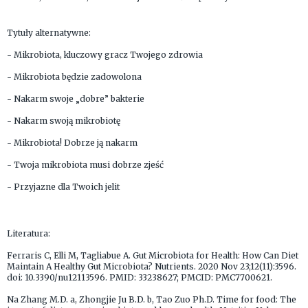
Tytuły alternatywne:
- Mikrobiota, kluczowy gracz Twojego zdrowia
- Mikrobiota będzie zadowolona
- Nakarm swoje „dobre” bakterie
- Nakarm swoją mikrobiotę
- Mikrobiota! Dobrze ją nakarm
- Twoja mikrobiota musi dobrze zjeść
- Przyjazne dla Twoich jelit
Literatura:
Ferraris C, Elli M, Tagliabue A. Gut Microbiota for Health: How Can Diet
Maintain A Healthy Gut Microbiota? Nutrients. 2020 Nov 23;12(11):3596.
doi: 10.3390/nu12113596. PMID: 33238627; PMCID: PMC7700621.
Na Zhang M.D. a, Zhongjie Ju B.D. b, Tao Zuo Ph.D. Time for food: The