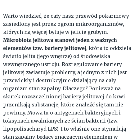
Warto wiedzieć, że cały nasz przewód pokarmowy
zasiedlony jest przez ogrom mikroorganizmów,
których najwięcej bytuje w jelicie grubym.
Mikrobiota jelitowa stanowi jeden z ważnych
elementów tzw. bariery jelitowej
, która to oddziela
światło jelita (jego wnętrze) od środowiska
wewnętrznego ustroju. Rozregulowanie bariery
jelitowej zwiastuje problemy, a jednym z nich jest
przewlekły i destrukcyjnie działający na cały
organizm stan zapalny. Dlaczego? Ponieważ na
skutek rozszczelnionej bariery jelitowej do krwi
przenikają substancje, które znaleźć się tam nie
powinny. Mowa tu o antygenach bakteryjnych i
toksynach uwalnianych ze ścian bakterii (tzw.
lipopolisacharyd LPS). I to właśnie one stymulują
stan zapalny, będący znaczącym elementem w