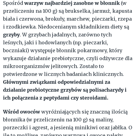
warzyw najbardziej zasobne w błonnik
Spośród
(w
przeliczeniu na 100 g) są brukselka, jarmuż, kapusta
biała i czerwona, brokuły, marchew, pieczarki, rzepa
i rzodkiewka. Niedocenianym składnikiem diety są
grzyby
. W grzybach jadalnych, zarówno tych
leśnych, jaki i hodowlanych (np. pieczarki,
boczniaki) występuje błonnik pokarmowy, który
wykazuje działanie prebiotyczne, czyli odżywcze dla
mikroorganizmów jelitowych. Zostało to
potwierdzone w licznych badaniach klinicznych.
Głównymi związkami odpowiedzialnymi za
działanie prebiotyczne grzybów są polisacharydy i
ich połączenia z peptydami czy steroidami.
Wśród owoców
wyróżniających się znaczną ilością
błonnika (w przeliczeniu na 100 g) są maliny,
porzeczki i agrest, a jesienią minikiwi oraz jabłka. O
ile to możliwe, zarówno warzywa i owoce należy