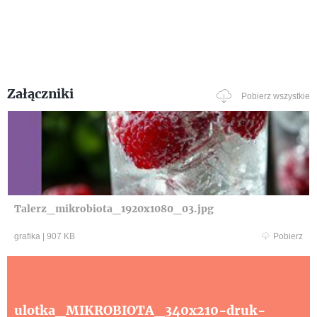
Załączniki
Pobierz wszystkie
Talerz_mikrobiota_1920x1080_03.jpg
grafika
|
907 KB
Pobierz
ulotka_MIKROBIOTA_340x210-druk-