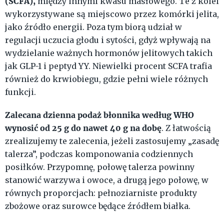
(SCFA),
między innymi kwasu masłowego. Te z kolei
wykorzystywane są miejscowo przez komórki jelita,
jako źródło energii. Poza tym biorą udział w
regulacji uczucia głodu i sytości, gdyż wpływają na
wydzielanie ważnych hormonów jelitowych takich
jak GLP-1 i peptyd YY. Niewielki procent SCFA trafia
również do krwiobiegu, gdzie pełni wiele różnych
funkcji.
Zalecana dzienna podaż błonnika według WHO
wynosić od 25 g do nawet 40 g na dobę
. Z łatwością
zrealizujemy te zalecenia, jeżeli zastosujemy „zasadę
talerza”, podczas komponowania codziennych
posiłków. Przypomnę, połowę talerza powinny
stanowić warzywa i owoce, a drugą jego połowę, w
równych proporcjach: pełnoziarniste produkty
zbożowe oraz surowce będące źródłem białka.