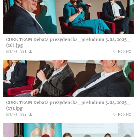
CORE TEAM Debata prezydencka_preludium 3.04.2025_
(16).jpg
grafika
|
391 KB
Pobierz
CORE TEAM Debata prezydencka_preludium 3.04.2025_
(17).jpg
grafika
|
392 KB
Pobierz