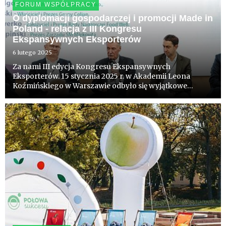
FORUM WSPÓŁPRACY
O dyplomacji gospodarczej i promocji Made in
Poland - relacja z III Kongresu
Ekspansywnych Eksporterów
6 lutego 2025
Za nami III edycja Kongresu Ekspansywnych
Eksporterów. 15 stycznia 2025 r. w Akademii Leona
Koźmińskiego w Warszawie odbyło się wyjątkowe
wydarzenie łączące przedsiębiorców z sektorem usług i
instytucji publicznych wspierających rozwój
międzynarodowego biznesu. W Kongres...