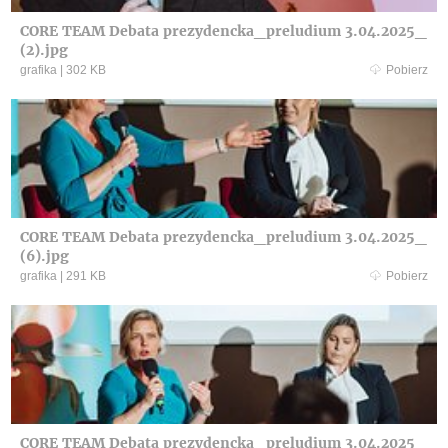
CORE TEAM Debata prezydencka_preludium 3.04.2025_
(2).jpg
grafika
|
302 KB
Pobierz
CORE TEAM Debata prezydencka_preludium 3.04.2025_
(6).jpg
grafika
|
291 KB
Pobierz
CORE TEAM Debata prezydencka_preludium 3.04.2025_