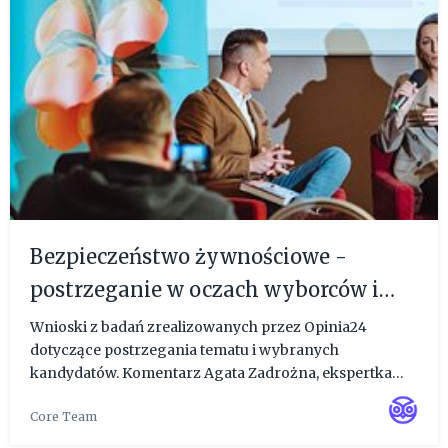
Bezpieczeństwo żywnościowe -
postrzeganie w oczach wyborców i
potencjał dla urzędu Prezydenta
Wnioski z badań zrealizowanych przez Opinia24
dotyczące postrzegania tematu i wybranych
kandydatów. Komentarz Agata Zadrożna, ekspertka
badań społecznych w Opinii24. Badania zrealizowane w
Core Team
dniach 17-21 marca 2025, na reprezentatywnej próbie
mieszkańców Polski, w wiek...