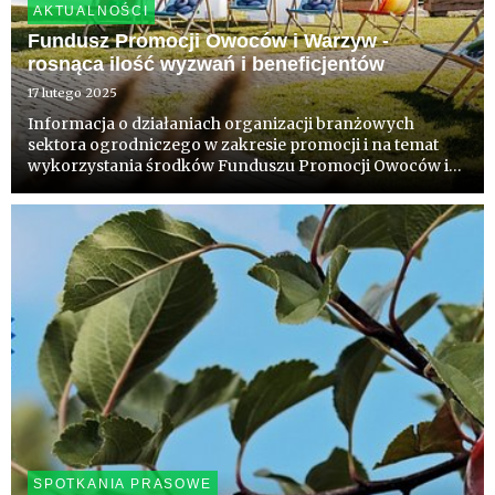
AKTUALNOŚCI
Fundusz Promocji Owoców i Warzyw -
rosnąca ilość wyzwań i beneficjentów
17 lutego 2025
Informacja o działaniach organizacji branżowych
sektora ogrodniczego w zakresie promocji i na temat
wykorzystania środków Funduszu Promocji Owoców i
Warzyw. Przygotowana dla producentów i dziennikarzy
zainteresowanych zakresem odpowiedzialności Komisji
Zarządzającej.
SPOTKANIA PRASOWE