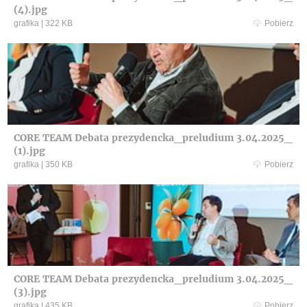
(4).jpg
grafika
|
322 KB
Pobierz
CORE TEAM Debata prezydencka_preludium 3.04.2025_
(1).jpg
grafika
|
350 KB
Pobierz
CORE TEAM Debata prezydencka_preludium 3.04.2025_
(3).jpg
grafika
|
435 KB
Pobierz