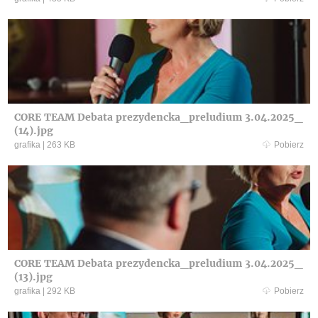
CORE TEAM Debata prezydencka_preludium 3.04.2025_
(14).jpg
grafika
|
263 KB
Pobierz
CORE TEAM Debata prezydencka_preludium 3.04.2025_
(13).jpg
grafika
|
292 KB
Pobierz