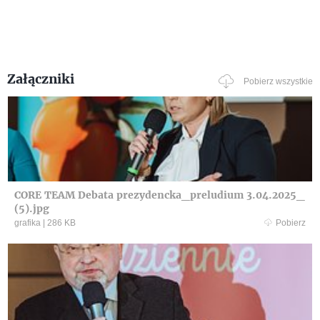
Załączniki
Pobierz wszystkie
CORE TEAM Debata prezydencka_preludium 3.04.2025_
(5).jpg
grafika
|
286 KB
Pobierz