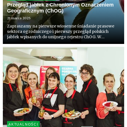
Przegląd jabłek z Chronionym Oznaczeniem
Geograficznym (ChOG)
21 marca 2025
Zapraszamy na pierwsze wiosenne śniadanie prasowe
sektora ogrodniczego i pierwszy przegląd polskich
jabłek wpisanych do unijnego rejestru ChOG. W
programie monitoring marcowej konsumpcji i badania
deklaracji konsumpcji w nadchodzącym sezonie.
AKTUALNOŚCI