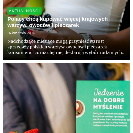
AKTUALNOŚCI
Polacy chcą kupować więcej krajowych
warzyw, owoców i pieczarek
16 kwietnia 2026
Nadchodzące miesiące mogą przynieść wzrost
sprzedaży polskich warzyw, owoców i pieczarek -
konsumenci coraz chętniej deklarują wybór rodzimych
produktów. Wynik badań zleconych przez Core Team
komentują eksperci.