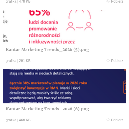
grafika
|
478 KB
Pobierz
Kantar Marketing Trends_2026 (5).png
grafika
|
291 KB
Pobierz
Kantar Marketing Trends_2026 (6).png
grafika
|
468 KB
Pobierz