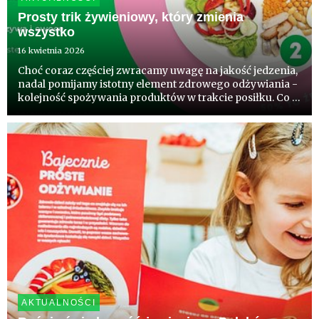
Prosty trik żywieniowy, który zmienia
wszystko
16 kwietnia 2026
Choć coraz częściej zwracamy uwagę na jakość jedzenia,
nadal pomijamy istotny element zdrowego odżywiania -
kolejność spożywania produktów w trakcie posiłku. Co 5
Polak zna już ten patent. Wynik badań konsumpcji
komentują eksperci.
AKTUALNOŚCI