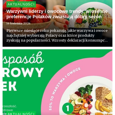
AKTUALNOŚCI
Warzywni liderzy i owocowe trendy. Wiosenne
preferencje Polaków zwiastują dobry sezon
16 kwietnia 2026
Pierwsze miesiące roku pokazują, jakie warzywa i owoce
najchętniej wybierają Polacy oraz które produkty
zyskują na popularności. Wzrosty deklaracji konsumpcji
warzyw i owoców to dobry prognostyk przed
zbliżającym się sezonem. Wynik badań realizowanych
przez sektor ogrodn...
AKTUALNOŚCI