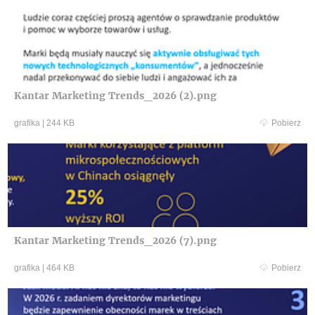
Kantar Marketing Trends_2026 (2).png
grafika
|
244 KB
Pobierz
Kantar Marketing Trends_2026 (7).png
grafika
|
464 KB
Pobierz