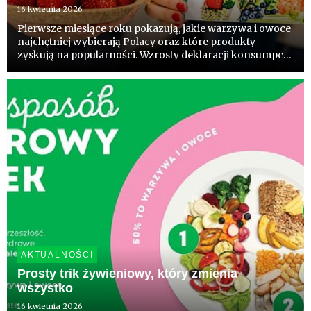
16 kwietnia 2026
Pierwsze miesiące roku pokazują, jakie warzywa i owoce
najchętniej wybierają Polacy oraz które produkty
zyskują na popularności. Wzrosty deklaracji konsumpcji
warzyw i owoców to dobry prognostyk przed
zbliżającym się sezonem. Wynik badań realizowanych
przez sektor ogrodn...
AKTUALNOŚCI
Prosty trik żywieniowy, który zmienia
wszystko
16 kwietnia 2026