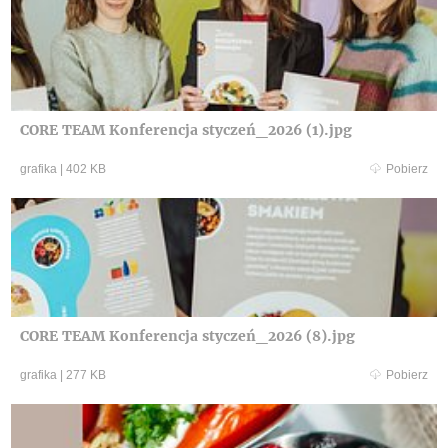
CORE TEAM Konferencja styczeń_2026 (1).jpg
grafika
|
402 KB
Pobierz
CORE TEAM Konferencja styczeń_2026 (8).jpg
grafika
|
277 KB
Pobierz