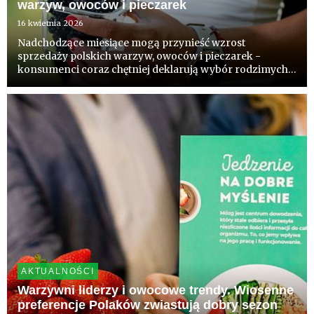
warzyw, owoców i pieczarek
16 kwietnia 2026
Nadchodzące miesiące mogą przynieść wzrost
sprzedaży polskich warzyw, owoców i pieczarek -
konsumenci coraz chętniej deklarują wybór rodzimych
produktów. Wynik badań zleconych przez Core Team
komentują eksperci.
AKTUALNOŚCI
Warzywni liderzy i owocowe trendy. Wiosenne
preferencje Polaków zwiastują dobry sezon