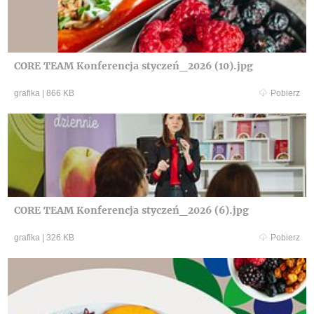
CORE TEAM Konferencja styczeń_2026 (10).jpg
grafika
|
866 KB
Pobierz
CORE TEAM Konferencja styczeń_2026 (6).jpg
grafika
|
326 KB
Pobierz