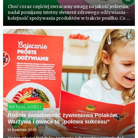
Choć coraz częściej zwracamy uwagę na jakość jedzenia,
nadal pomijamy istotny element zdrowego odżywiania -
kolejność spożywania produktów w trakcie posiłku. Co 5
Polak zna już ten patent. Wynik badań konsumpcji
komentują eksperci.
AKTUALNOŚCI
Rośnie świadomość żywieniowa Polaków.
Warzywa i owoce to „połowa sukcesu”
16 kwietnia 2026