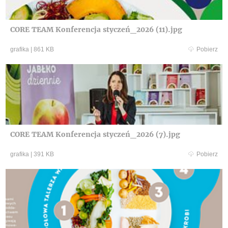
CORE TEAM Konferencja styczeń_2026 (11).jpg
grafika
|
861 KB
Pobierz
CORE TEAM Konferencja styczeń_2026 (7).jpg
grafika
|
391 KB
Pobierz