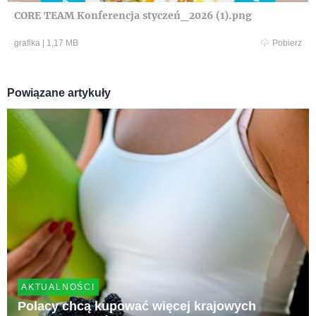
CORE TEAM Konferencja styczeń_2026 (1).png
grafika
|
1,17 MB
Pobierz
Powiązane artykuły
AKTUALNOŚCI
Polacy chcą kupować więcej krajowych