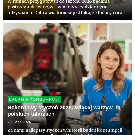
W ramach przygotowań do sezonu 2026 badania
postrzegania warzyw i owoców w codziennym
odżywianiu. Dobra wiadomość jest taka, że Polacy coraz
lepiej rozumieją zasady zdrowego odżywiania - już
blisko 1/3 wie, że warzywa i owoce powinny stanowić
połowę tego co jemy. Badania...
BADANIA KONSUMPCJI
Rekordowy styczeń 2026. Więcej warzyw na
polskich talerzach
9 lutego 2026
Za nami najlepszy styczeń w historii badań konsumpcji