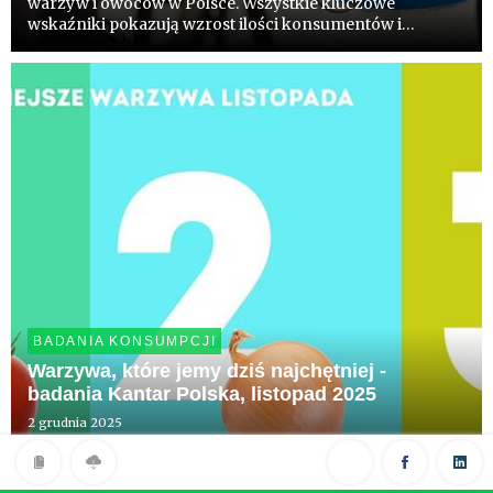
warzyw i owoców w Polsce. Wszystkie kluczowe
wskaźniki pokazują wzrost ilości konsumentów i
różnorodności spożycia. To dobra wiadomość dla
producentów i kreatorów polityki zdrowotnej.
BADANIA KONSUMPCJI
Warzywa, które jemy dziś najchętniej -
badania Kantar Polska, listopad 2025
2 grudnia 2025
Wśród najpopularniejszych gatunków listopada Kantar
Polska wymienia pomidory, cebulę, ogórki i paprykę. W