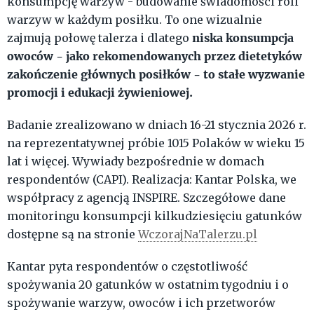
konsumpcję warzyw - budowanie świadomości roli
warzyw w każdym posiłku. To one wizualnie
niska konsumpcja
zajmują połowę talerza i dlatego
owoców - jako rekomendowanych przez dietetyków
zakończenie głównych posiłków - to stałe wyzwanie
promocji i edukacji żywieniowej.
Badanie zrealizowano w dniach 16-21 stycznia 2026 r.
na reprezentatywnej próbie 1015 Polaków w wieku 15
lat i więcej. Wywiady bezpośrednie w domach
respondentów (CAPI). Realizacja: Kantar Polska, we
współpracy z agencją INSPIRE. Szczegółowe dane
monitoringu konsumpcji kilkudziesięciu gatunków
dostępne są na stronie
WczorajNaTalerzu.pl
Kantar pyta respondentów o częstotliwość
spożywania 20 gatunków w ostatnim tygodniu i o
spożywanie warzyw, owoców i ich przetworów