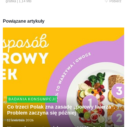
grafika
|
1,14 MB
Pobierz
Powiązane artykuły
BADANIA KONSUMPCJI
Co trzeci Polak zna zasadę „połowy talerza”.
Problem zaczyna się później
12 kwietnia 2026