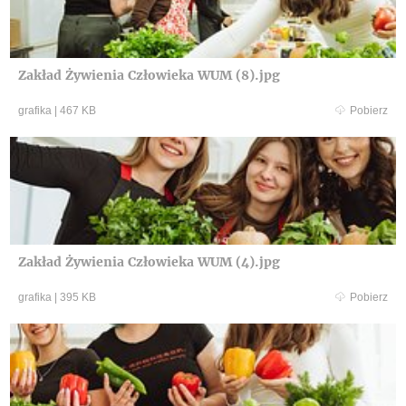
Zakład Żywienia Człowieka WUM (8).jpg
grafika
|
467 KB
Pobierz
Zakład Żywienia Człowieka WUM (4).jpg
grafika
|
395 KB
Pobierz