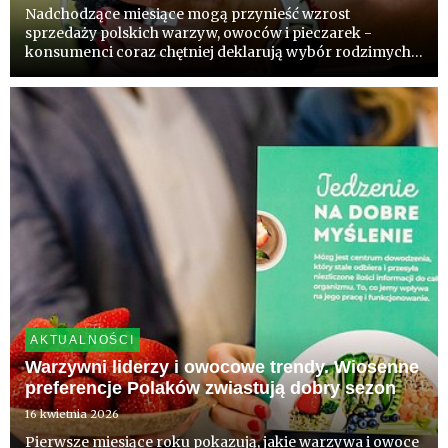
Nadchodzące miesiące mogą przynieść wzrost
sprzedaży polskich warzyw, owoców i pieczarek -
konsumenci coraz chętniej deklarują wybór rodzimych
produktów. Wynik badań zleconych przez Core Team
komentują eksperci.
AKTUALNOŚCI
Warzywni liderzy i owocowe trendy. Wiosenne
preferencje Polaków zwiastują dobry sezon
16 kwietnia 2026
Pierwsze miesiące roku pokazują, jakie warzywa i owoce