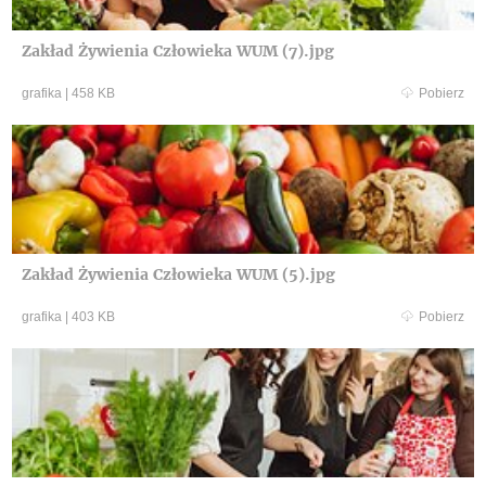
Zakład Żywienia Człowieka WUM (7).jpg
grafika
|
458 KB
Pobierz
Zakład Żywienia Człowieka WUM (5).jpg
grafika
|
403 KB
Pobierz