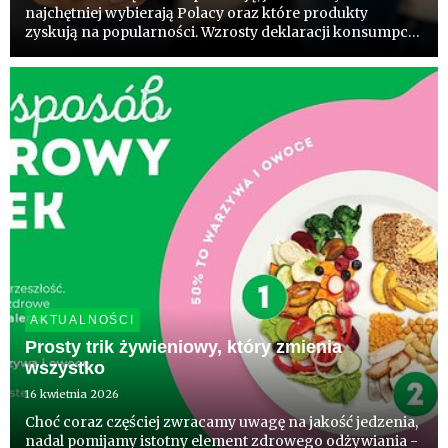
najchętniej wybierają Polacy oraz które produkty
zyskują na popularności. Wzrosty deklaracji konsumpcji
warzyw i owoców to dobry prognostyk przed
zbliżającym się sezonem. Wynik badań realizowanych
przez sektor ogrodn...
AKTUALNOŚCI
Prosty trik żywieniowy, który zmienia
wszystko
16 kwietnia 2026
Choć coraz częściej zwracamy uwagę na jakość jedzenia,
nadal pomijamy istotny element zdrowego odżywiania -