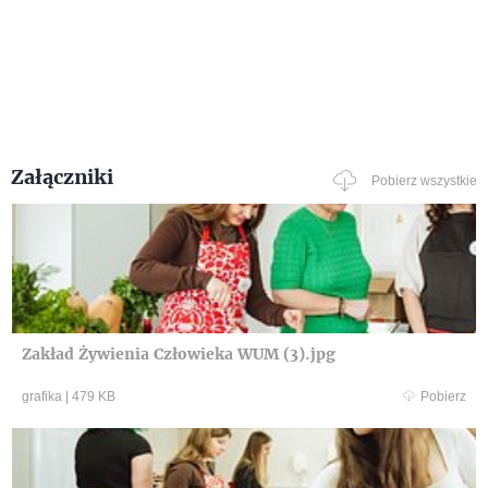
Załączniki
Pobierz wszystkie
Zakład Żywienia Człowieka WUM (3).jpg
grafika
|
479 KB
Pobierz