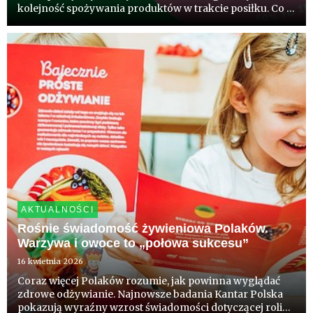
kolejność spożywania produktów w trakcie posiłku. Co 5
Polak zna już ten patent. Wynik badań konsumpcji
komentują eksperci.
AKTUALNOŚCI
Rośnie świadomość żywieniowa Polaków.
Warzywa i owoce to „połowa sukcesu”
16 kwietnia 2026
Coraz więcej Polaków rozumie, jak powinna wyglądać
zdrowe odżywianie. Najnowsze badania Kantar Polska
pokazują wyraźny wzrost świadomości dotyczącej roli