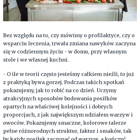
Bez względu na to, czy mówimy o profilaktyce, czy o
wsparciu leczenia, trwała zmiana nawyków zaczyna
się w codziennym życiu - w domu, przy własnym
stole i we własnej kuchni.
- O ile w teorii często jesteśmy całkiem nieźli, to już
z praktyką bywa gorzej. Podczas takich spotkań
pokazujemy, jak to robić na co dzień. Uczymy
atrakcyjnych sposobów budowania posiłków
opartych na właściwej kolejności i dobrych
proporcjach, z jak największym udziałem warzyw i
owoców. Pokazujemy smaczne, kolorowe talerze
pełne różnorodnych struktur, faktur i smaków, tak
by każdy posiłek zaczynać od warzyw, a kończyć