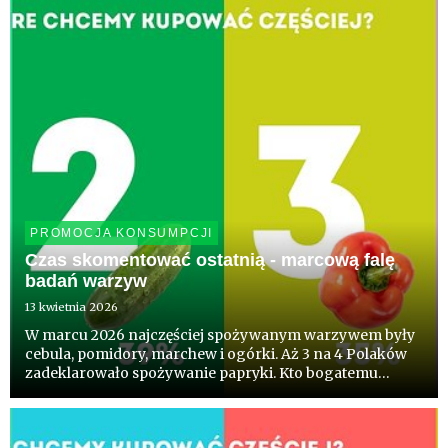
PROMOCJA KONSUMPCJI
Czas skomentować ostatnią - marcową falę
badań warzyw
13 kwietnia 2026
W marcu 2026 najczęściej spożywanym warzywem były
cebula, pomidory, marchew i ogórki. Aż 3 na 4 Polaków
zadeklarowało spożywanie papryki. Kto bogatemu
zabroni, zdałoby się powiedzieć. Co ciekawe blisko
połowa Polaków deklaruje chęć kupowania częściej niż
dotychczas, pols...