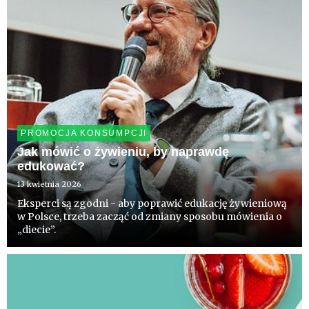
PROMOCJA KONSUMPCJI
Jak mówić o żywieniu, by naprawdę
edukować?
13 kwietnia 2026
Eksperci są zgodni - aby poprawić edukację żywieniową
w Polsce, trzeba zacząć od zmiany sposobu mówienia o
„diecie”.