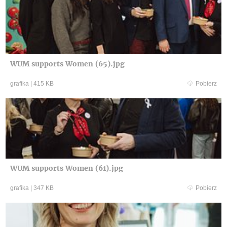
WUM supports Women (65).jpg
grafika
|
415 KB
Pobierz
WUM supports Women (61).jpg
grafika
|
347 KB
Pobierz