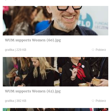
WUM supports Women (60).jpg
grafika
|
229 KB
Pobierz
WUM supports Women (62).jpg
grafika
|
382 KB
Pobierz