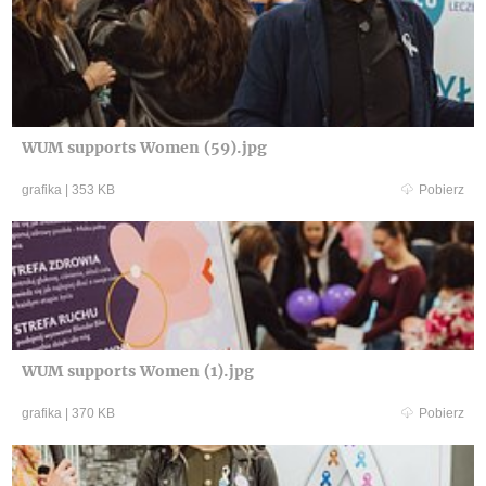
WUM supports Women (59).jpg
grafika
|
353 KB
Pobierz
WUM supports Women (1).jpg
grafika
|
370 KB
Pobierz