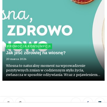
PROMOCJA KONSUMPCJI
Jak jeść zdrowiej na wiosnę?
20 marca 2026
Wiosna to naturalny moment na wprowadzenie
pozytywnych zmian w codziennym stylu życia,
zwłaszcza w sposobie odżywiania. Wraz z pojawieniem
się świeżych, sezonowych warzyw i owoców - takich jak
sałata, rzodkiewka, młody groszek cukrowy, kalarepa
czy truskawki i szparagi -...