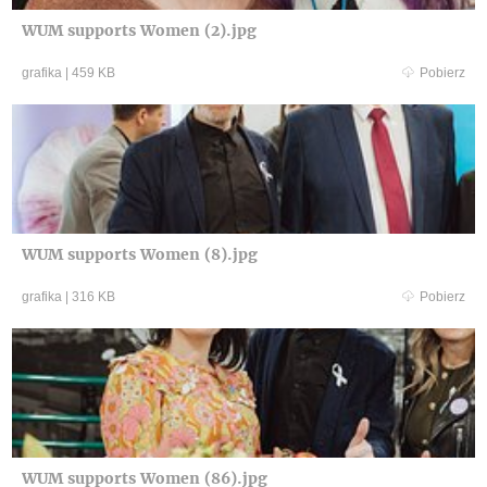
WUM supports Women (2).jpg
grafika
|
459 KB
Pobierz
WUM supports Women (8).jpg
grafika
|
316 KB
Pobierz
WUM supports Women (86).jpg