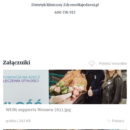
Dietetyk kliniczny
ZdrowoNajedzeni.pl
600 376 913
Załączniki
Pobierz wszystkie
WUM supports Women (87).jpg
grafika
|
343 KB
Pobierz