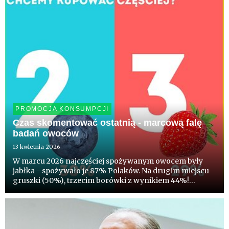
PROMOCJA KONSUMPCJI
Czas skomentować ostatnią - marcową falę
badań owoców
13 kwietnia 2026
W marcu 2026 najczęściej spożywanym owocem były
jabłka - spożywało je 87% Polaków. Na drugim miejscu
gruszki (50%), trzecim borówki z wynikiem 44%!
Truskawki spożywało 38%, a maliny - 33%. Co ciekawe
blisko 1/3 deklaruje chęć kupowania w nadchodzącym,
sezonie częściej po...