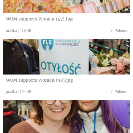
WUM supports Women (47).jpg
grafika
|
418 KB
Pobierz
WUM supports Women (58).jpg
grafika
|
354 KB
Pobierz