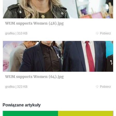
WUM supports Women (48).jpg
grafika
|
310 KB
Pobierz
WUM supports Women (64).jpg
grafika
|
323 KB
Pobierz
Powiązane artykuły