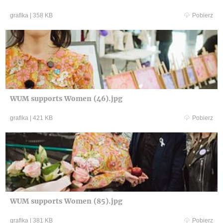
grafika
|
358 KB
Pobierz
WUM supports Women (46).jpg
grafika
|
421 KB
Pobierz
WUM supports Women (85).jpg
grafika
|
381 KB
Pobierz