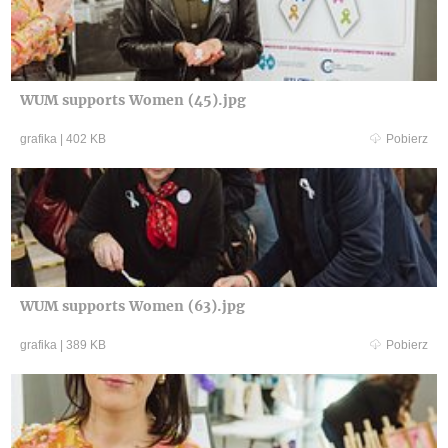
WUM supports Women (45).jpg
grafika
|
402 KB
Pobierz
WUM supports Women (63).jpg
grafika
|
389 KB
Pobierz