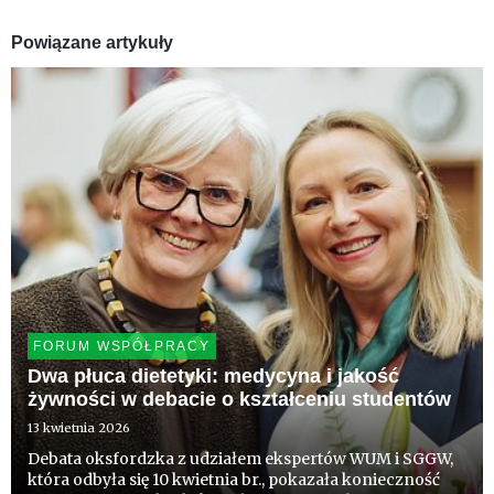
Powiązane artykuły
FORUM WSPÓŁPRACY
Dwa płuca dietetyki: medycyna i jakość
żywności w debacie o kształceniu studentów
13 kwietnia 2026
Debata oksfordzka z udziałem ekspertów WUM i SGGW,
która odbyła się 10 kwietnia br., pokazała konieczność