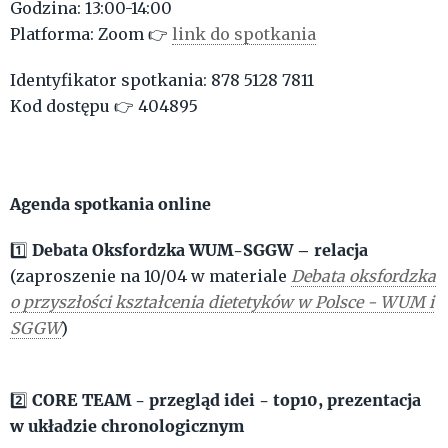
Godzina: 13:00-14:00
Platforma: Zoom 👉
link do spotkania
Identyfikator spotkania: 878 5128 7811
Kod dostępu 👉 404895
Agenda spotkania online
Debata Oksfordzka WUM-SGGW – relacja
1️⃣
(zaproszenie na 10/04 w materiale
Debata oksfordzka
o przyszłości kształcenia dietetyków w Polsce - WUM i
SGGW
)
CORE TEAM - przegląd idei - top10, prezentacja
2️⃣
w układzie chronologicznym