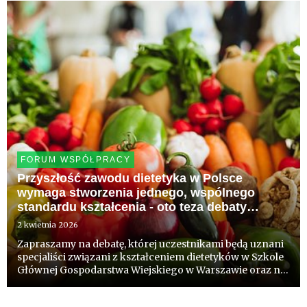
Centrum Dydaktycznym WUM przy ul. Księcia Trojdena
2a w Warszawie.
FORUM WSPÓŁPRACY
Przyszłość zawodu dietetyka w Polsce
wymaga stworzenia jednego, wspólnego
standardu kształcenia - oto teza debaty
oksfordzkiej, która odbędzie się 10 kwietnia
2 kwietnia 2026
na Warszawskim Uniwersytecie Medycznym
Zapraszamy na debatę, której uczestnikami będą uznani
specjaliści związani z kształceniem dietetyków w Szkole
Głównej Gospodarstwa Wiejskiego w Warszawie oraz na
Warszawskim Uniwersytecie Medycznym. Debatę
poprowadzi Jakub Kozłowski, Mistrz Polski Debat