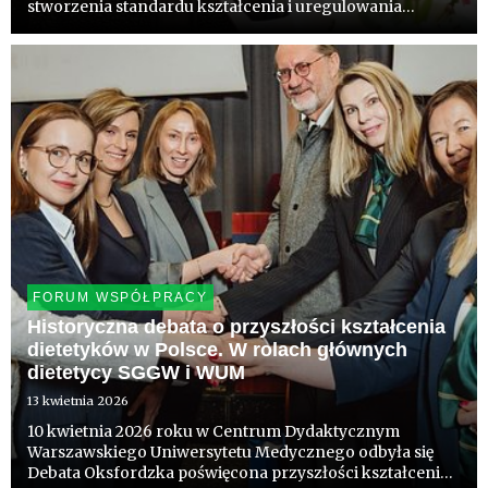
stworzenia standardu kształcenia i uregulowania
zawodu dietetyka. Pokazała także oś potencjalnego
sporu przy tworzeniu takiego standardu. Przede
wszystkim jednak uwy...
FORUM WSPÓŁPRACY
Historyczna debata o przyszłości kształcenia
dietetyków w Polsce. W rolach głównych
dietetycy SGGW i WUM
13 kwietnia 2026
10 kwietnia 2026 roku w Centrum Dydaktycznym
Warszawskiego Uniwersytetu Medycznego odbyła się
Debata Oksfordzka poświęcona przyszłości kształcenia