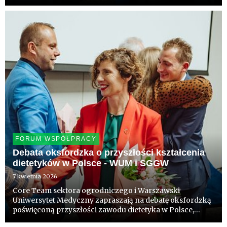
dietetyków. W centrum dyskusji znalazła się teza o
konieczność wprowadzenia jednego, wspólnego
standardu kształcenia.
FORUM WSPÓŁPRACY
Debata oksfordzka o przyszłości kształcenia
dietetyków w Polsce - WUM i SGGW
7 kwietnia 2026
Core Team sektora ogrodniczego i Warszawski
Uniwersytet Medyczny zapraszają na debatę oksfordzką
poświęconą przyszłości zawodu dietetyka w Polsce,
która odbędzie się 10 kwietnia 2026 r. o godz. 11:00 w