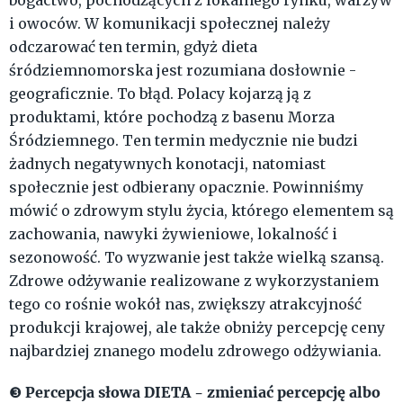
bogactwo, pochodzących z lokalnego rynku, warzyw
i owoców. W komunikacji społecznej należy
odczarować ten termin, gdyż dieta
śródziemnomorska jest rozumiana dosłownie -
geograficznie. To błąd. Polacy kojarzą ją z
produktami, które pochodzą z basenu Morza
Śródziemnego. Ten termin medycznie nie budzi
żadnych negatywnych konotacji, natomiast
społecznie jest odbierany opacznie. Powinniśmy
mówić o zdrowym stylu życia, którego elementem są
zachowania, nawyki żywieniowe, lokalność i
sezonowość. To wyzwanie jest także wielką szansą.
Zdrowe odżywanie realizowane z wykorzystaniem
tego co rośnie wokół nas, zwiększy atrakcyjność
produkcji krajowej, ale także obniży percepcję ceny
najbardziej znanego modelu zdrowego odżywiania.
Percepcja słowa DIETA - zmieniać percepcję albo
❸