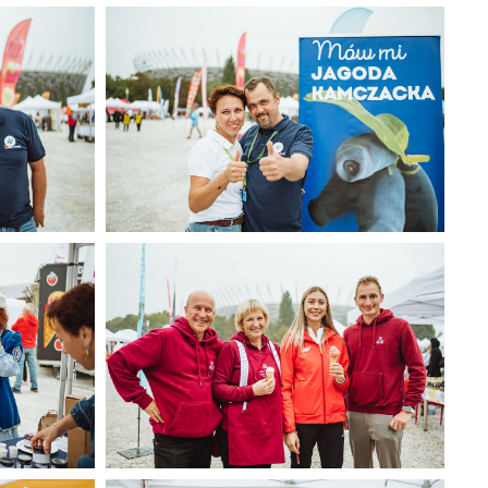
35).jpg
Narodowy Dzień Sportu 2025 (36).jpg
401 KB
 (3).jpg
Jagodowe na Narodowym 2025 (4).jpg
314 KB
 (7).jpg
Jagodowe na Narodowym 2025 (8).jpg