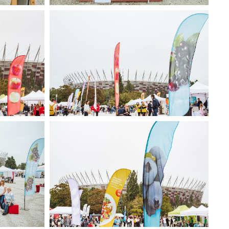
27).jpg
Narodowy Dzień Sportu 2025 (28).jpg
521 KB
31).jpg
Narodowy Dzień Sportu 2025 (32).jpg
393 KB