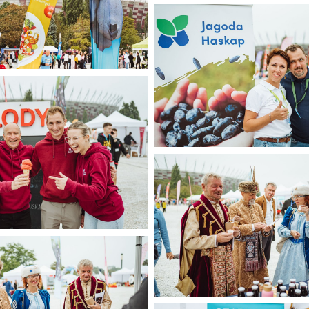
Narodowy Dzień Sportu 2025 (
555 KB
zień Sportu 2025 (34).jpg
Jagodowe na Narodowym 2025
341 KB
a Narodowym 2025 (2).jpg
Jagodowe na Narodowym 2025