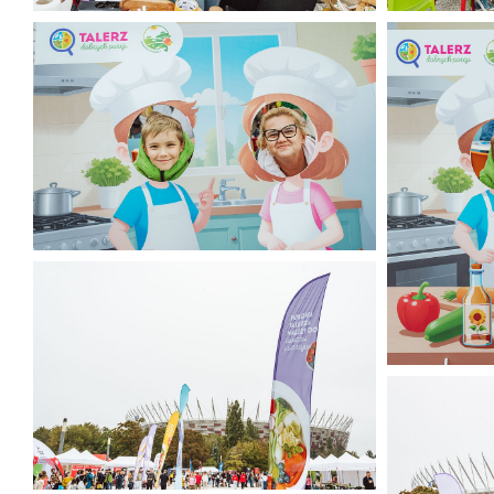
Narodowy Dzień Sportu 2025 (25).jpg
Narodowy D
474 KB
400 KB
Narodowy Dzień Sportu 2025 (29).jpg
310 KB
Narodowy D
481 KB