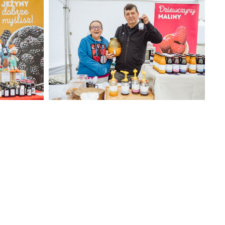
384 KB
 (11).jpg
Jagodowe na Narodowym 2025 (12).jpg
353 KB