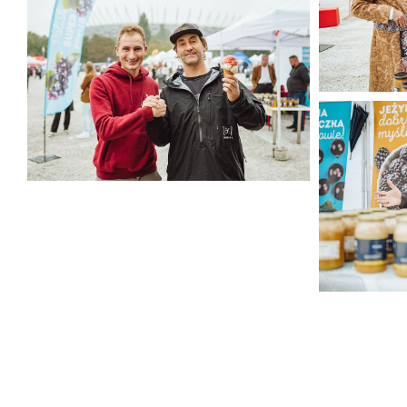
414 KB
Jagodowe n
522 KB
Jagodowe na Narodowym 2025 (9).jpg
345 KB
Jagodowe n
332 KB