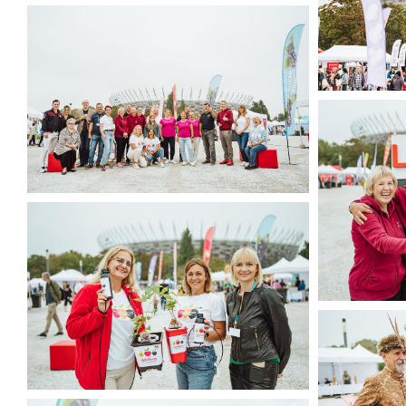
Narodowy Dzień Sportu 2025 (33).jpg
374 KB
Narodowy D
459 KB
Jagodowe na Narodowym 2025 (1).jpg
436 KB
Jagodowe n
400 KB
Jagodowe na Narodowym 2025 (5).jpg