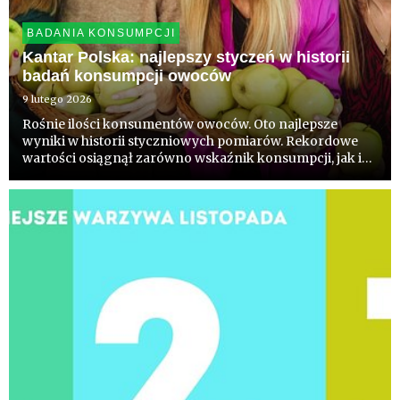
BADANIA KONSUMPCJI
Kantar Polska: najlepszy styczeń w historii
badań konsumpcji owoców
9 lutego 2026
Rośnie ilości konsumentów owoców. Oto najlepsze
wyniki w historii styczniowych pomiarów. Rekordowe
wartości osiągnął zarówno wskaźnik konsumpcji, jak i
wskaźnik różnorodności spożycia, a syntetyczny
wskaźnik „Wczoraj na talerzu” zanotował drugi
najwyższy wynik w historii...