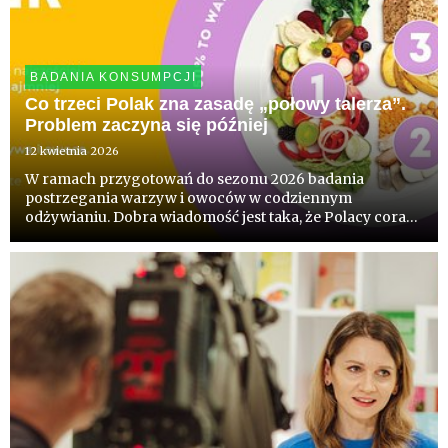
BADANIA KONSUMPCJI
Co trzeci Polak zna zasadę „połowy talerza”.
Problem zaczyna się później
12 kwietnia 2026
W ramach przygotowań do sezonu 2026 badania
postrzegania warzyw i owoców w codziennym
odżywianiu. Dobra wiadomość jest taka, że Polacy coraz
lepiej rozumieją zasady zdrowego odżywiania - już
blisko 1/3 wie, że warzywa i owoce powinny stanowić
połowę tego co jemy. Badania...