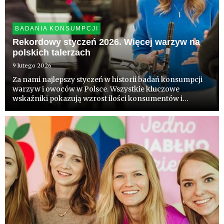
BADANIA KONSUMPCJI
Rekordowy styczeń 2026. Więcej warzyw na
polskich talerzach
9 lutego 2026
Za nami najlepszy styczeń w historii badań konsumpcji
warzyw i owoców w Polsce. Wszystkie kluczowe
wskaźniki pokazują wzrost ilości konsumentów i
różnorodności spożycia. To dobra wiadomość dla
producentów i kreatorów polityki zdrowotnej.