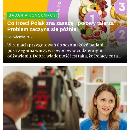
BADANIA KONSUMPCJI
Co trzeci Polak zna zasadę „połowy talerza”.
Problem zaczyna się później
12 kwietnia 2026
W ramach przygotowań do sezonu 2026 badania
postrzegania warzyw i owoców w codziennym
odżywianiu. Dobra wiadomość jest taka, że Polacy coraz
lepiej rozumieją zasady zdrowego odżywiania - już
blisko 1/3 wie, że warzywa i owoce powinny stanowić
połowę tego co jemy. Badania...