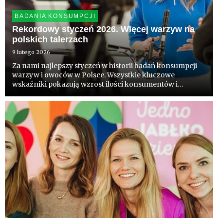
BADANIA KONSUMPCJI
Rekordowy styczeń 2026. Więcej warzyw na
polskich talerzach
9 lutego 2026
Za nami najlepszy styczeń w historii badań konsumpcji
warzyw i owoców w Polsce. Wszystkie kluczowe
wskaźniki pokazują wzrost ilości konsumentów i
różnorodności spożycia. To dobra wiadomość dla
producentów i kreatorów polityki zdrowotnej.