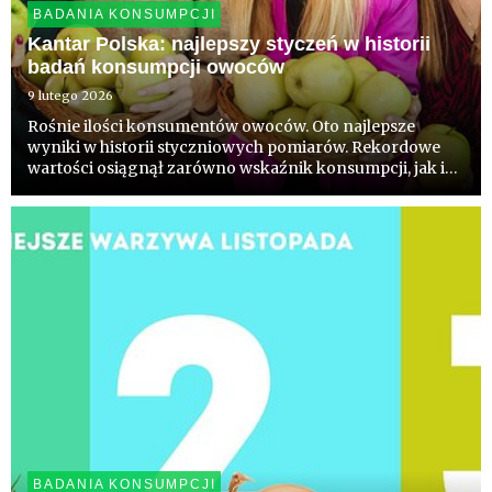
BADANIA KONSUMPCJI
Kantar Polska: najlepszy styczeń w historii
badań konsumpcji owoców
9 lutego 2026
Rośnie ilości konsumentów owoców. Oto najlepsze
wyniki w historii styczniowych pomiarów. Rekordowe
wartości osiągnął zarówno wskaźnik konsumpcji, jak i
wskaźnik różnorodności spożycia, a syntetyczny
wskaźnik „Wczoraj na talerzu” zanotował drugi
najwyższy wynik w historii...
BADANIA KONSUMPCJI