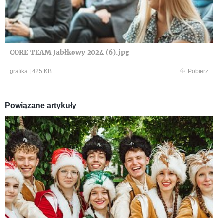
CORE TEAM Jabłkowy 2024 (6).jpg
grafika
|
425 KB
Pobierz
Powiązane artykuły