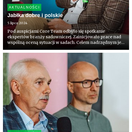
AKTUALNOŚCI
Jabłka dobre i polskie
5 lipca 2024
Pod auspicjami Core Team odbyło się spotkanie
ekspertów branży sadowniczej. Zainicjowało prace nad
wspólną oceną sytuacji w sadach. Celem nadrzędnym jest
wypracowanie zwyczaju wspólnej branżowej
komunikacji, tego pod czym wszyscy się podpiszą.
Szczegóły w materiale „Szan...