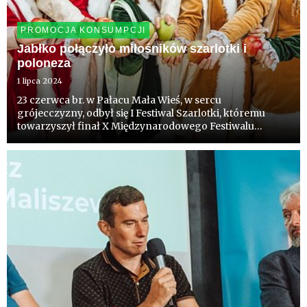
PROMOCJA KONSUMPCJI
Jabłko połączyło miłośników szarlotki i
poloneza
1 lipca 2024
23 czerwca br. w Pałacu Mała Wieś, w sercu
grójecczyzny, odbył się I Festiwal Szarlotki, któremu
towarzyszył finał X Międzynarodowego Festiwalu
Poloneza. Oba wydarzenia połączył status produktów
narodowych i pasja liderów.