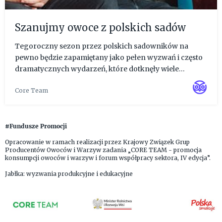
Szanujmy owoce z polskich sadów
Tegoroczny sezon przez polskich sadowników na
pewno będzie zapamiętany jako pełen wyzwań i często
dramatycznych wydarzeń, które dotknęły wiele
gospodarstw zajmujących się produkcją owoców.
Core Team
Podsumowania aktualnej sytuacji w krajowych sadach
podjęło się grono sadownik...
#Fundusze Promocji
Opracowanie w ramach realizacji przez Krajowy Związek Grup
Producentów Owoców i Warzyw zadania „CORE TEAM - promocja
konsumpcji owoców i warzyw i forum współpracy sektora, IV edycja”.
Jabłka: wyzwania produkcyjne i edukacyjne