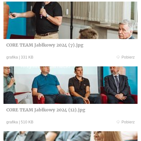
CORE TEAM Jabłkowy 2024 (7).jpg
grafika
|
331 KB
Pobierz
CORE TEAM Jabłkowy 2024 (12).jpg
grafika
|
510 KB
Pobierz