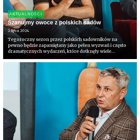
AKTUALNOŚCI
Szanujmy owoce z polskich sadów
2 lipca 2024
Tegoroczny sezon przez polskich sadowników na
pewno będzie zapamiętany jako pełen wyzwań i często
dramatycznych wydarzeń, które dotknęły wiele
gospodarstw zajmujących się produkcją owoców.
Podsumowania aktualnej sytuacji w krajowych sadach
podjęło się grono sadowników, ...