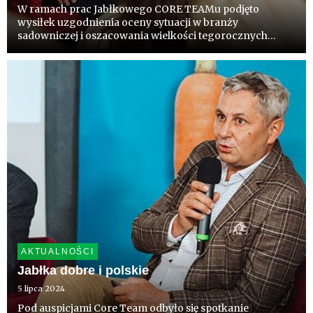
W ramach prac Jabłkowego CORE TEAMu podjęto
wysiłek uzgodnienia oceny sytuacji w branży
sadowniczej i oszacowania wielkości tegorocznych
plonów. Szczegóły w materiale „Szanujmy owoce z
polskich sadów”, a poniżej wywiad z dr Andrzejem Soską,
sadownikiem i doradcą, Soska K...
AKTUALNOŚCI
Jabłka dobre i polskie
5 lipca 2024
Pod auspicjami Core Team odbyło się spotkanie