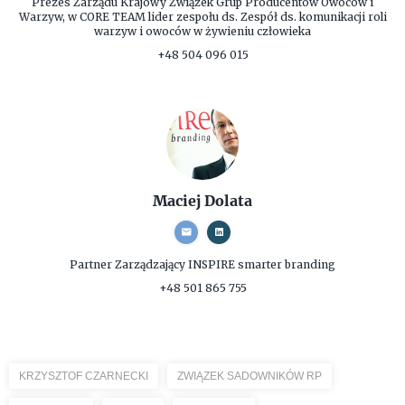
Prezes Zarządu
Krajowy Związek Grup Producentów Owoców i
Warzyw, w CORE TEAM lider zespołu ds. Zespół ds. komunikacji roli
warzyw i owoców w żywieniu człowieka
+48 504 096 015
Maciej Dolata
Partner Zarządzający
INSPIRE smarter branding
+48 501 865 755
KRZYSZTOF CZARNECKI
ZWIĄZEK SADOWNIKÓW RP