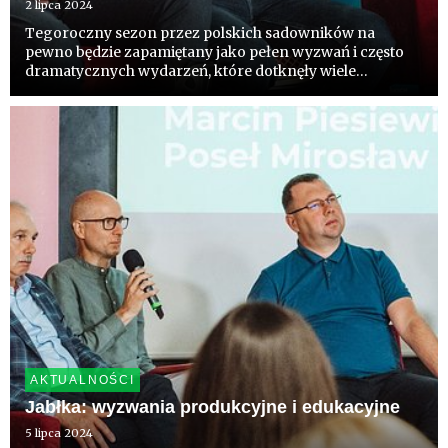
2 lipca 2024
Tegoroczny sezon przez polskich sadowników na
pewno będzie zapamiętany jako pełen wyzwań i często
dramatycznych wydarzeń, które dotknęły wiele
gospodarstw zajmujących się produkcją owoców.
Podsumowania aktualnej sytuacji w krajowych sadach
podjęło się grono sadowników, ...
AKTUALNOŚCI
Jabłka: wyzwania produkcyjne i edukacyjne
5 lipca 2024