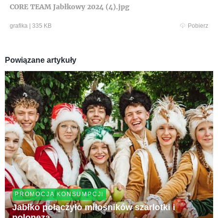
CORE TEAM Jabłkowy 2024 (4).jpg
grafika
|
335 KB
Pobierz
Powiązane artykuły
PROMOCJA KONSUMPCJI
Jabłko połączyło miłośników szarlotki i
poloneza