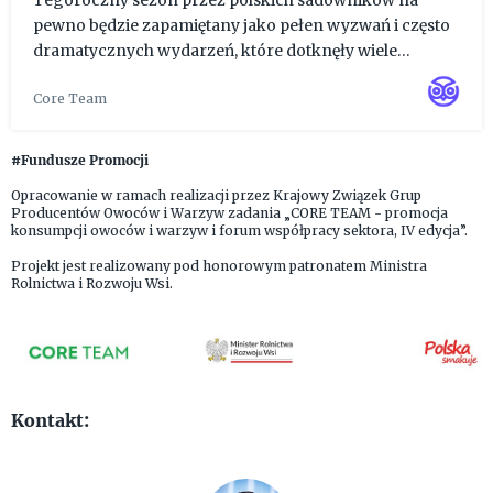
Tegoroczny sezon przez polskich sadowników na
pewno będzie zapamiętany jako pełen wyzwań i często
dramatycznych wydarzeń, które dotknęły wiele
gospodarstw zajmujących się produkcją owoców.
Core Team
Podsumowania aktualnej sytuacji w krajowych sadach
podjęło się grono sadownik...
#Fundusze Promocji
Opracowanie w ramach realizacji przez Krajowy Związek Grup
Producentów Owoców i Warzyw zadania „CORE TEAM - promocja
konsumpcji owoców i warzyw i forum współpracy sektora, IV edycja”.
Projekt jest realizowany pod honorowym patronatem Ministra
Rolnictwa i Rozwoju Wsi.
Kontakt: