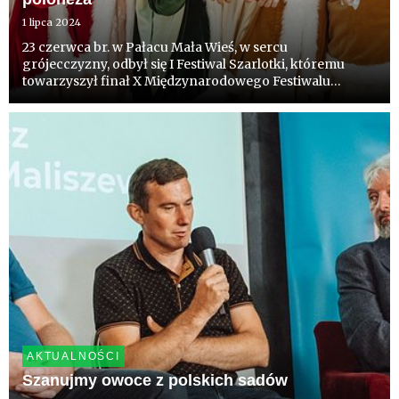
1 lipca 2024
23 czerwca br. w Pałacu Mała Wieś, w sercu
grójecczyzny, odbył się I Festiwal Szarlotki, któremu
towarzyszył finał X Międzynarodowego Festiwalu
Poloneza. Oba wydarzenia połączył status produktów
narodowych i pasja liderów.
AKTUALNOŚCI
Szanujmy owoce z polskich sadów