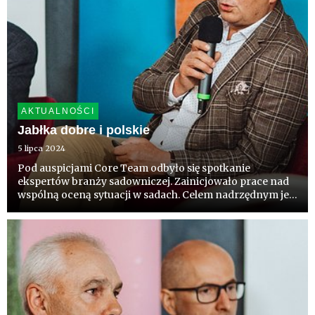
AKTUALNOŚCI
Jabłka dobre i polskie
5 lipca 2024
Pod auspicjami Core Team odbyło się spotkanie
ekspertów branży sadowniczej. Zainicjowało prace nad
wspólną oceną sytuacji w sadach. Celem nadrzędnym jest
wypracowanie zwyczaju wspólnej branżowej
komunikacji, tego pod czym wszyscy się podpiszą.
Szczegóły w materiale „Szan...