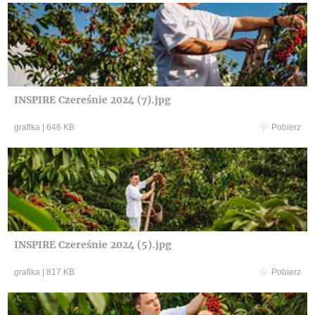
INSPIRE Czereśnie 2024 (7).jpg
grafika
|
646 KB
Pobierz
INSPIRE Czereśnie 2024 (5).jpg
grafika
|
817 KB
Pobierz