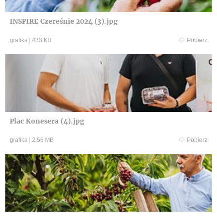
INSPIRE Czereśnie 2024 (3).jpg
grafika
|
433 KB
Pobierz
Plac Konesera (4).jpg
grafika
|
2,56 MB
Pobierz