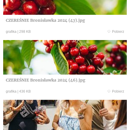
CZEREŚNIE Bronisławka 2024 (47).jpg
grafika
|
298 KB
Pobierz
CZEREŚNIE Bronisławka 2024 (46).jpg
grafika
|
436 KB
Pobierz