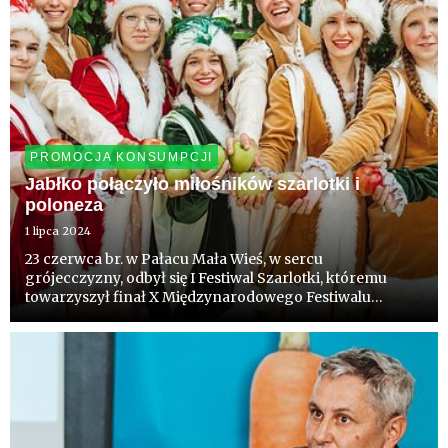
PROMOCJA KONSUMPCJI
Jabłko połączyło miłośników szarlotki i
poloneza
1 lipca 2024
23 czerwca br. w Pałacu Mała Wieś, w sercu
grójecczyzny, odbył się I Festiwal Szarlotki, któremu
towarzyszył finał X Międzynarodowego Festiwalu
Poloneza. Oba wydarzenia połączył status produktów
narodowych i pasja liderów.