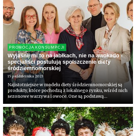
PROMOCJA KONSUMPCJI
Wyjaśnij mi to na jabłkach, nie na awokado -
specjaliści postulują spolszczenie diety
śródziemnomorskiej
15 października 2023
Najistotniejsze w modelu diety śródziemnomorskiej są
produkty, które pochodzą z lokalnego rynku, wśród nich
sezonowe warzywa i owoce. One są podstawą
odżywiania, ponieważ występują w uprawach na tym
terenie. Polscy konsumenci błędnie upraszczają
zalecenia do produktów, k...