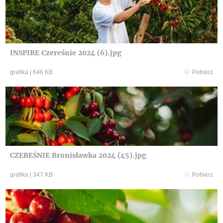
INSPIRE Czereśnie 2024 (6).jpg
grafika
|
646 KB
Pobierz
CZEREŚNIE Bronisławka 2024 (45).jpg
grafika
|
347 KB
Pobierz