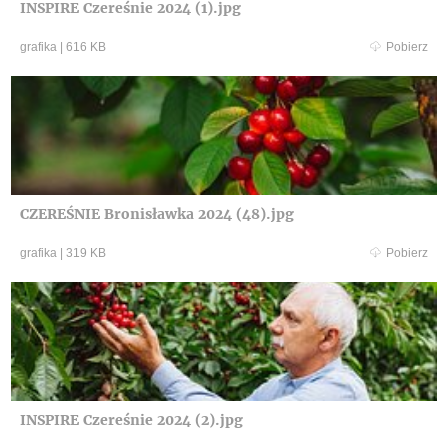
INSPIRE Czereśnie 2024 (1).jpg
grafika
|
616 KB
Pobierz
CZEREŚNIE Bronisławka 2024 (48).jpg
grafika
|
319 KB
Pobierz
INSPIRE Czereśnie 2024 (2).jpg