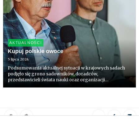
AKTUALNOŚCI
Kupuj polskie owoce
5 lipca 2024
Podsumowania aktualnej sytuacji w krajowych sadach
podjęło się grono sadowników, doradców,
przedstawicieli świata nauki oraz organizacji
producenckich i branżowych. Szczegóły w materiale
„Szanujmy owoce z polskich sadów”. Poniżej szersza
refleksja Krzysztofa Czarneckiego...