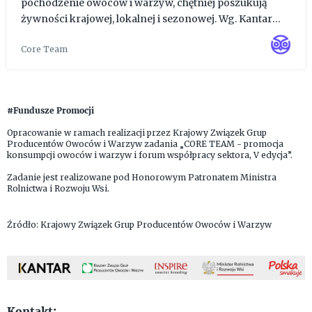
pochodzenie owoców i warzyw, chętniej poszukują
żywności krajowej, lokalnej i sezonowej. Wg. Kantar
Polska 65% konsumentów, czyli 21 mln osób, zamierza
Core Team
w nadchodzącym sezonie jeść więcej polskich owoców i
warzyw. Rekordow...
#Fundusze Promocji
Opracowanie w ramach realizacji przez Krajowy Związek Grup
Producentów Owoców i Warzyw zadania „CORE TEAM - promocja
konsumpcji owoców i warzyw i forum współpracy sektora, V edycja”.
Zadanie jest realizowane pod Honorowym Patronatem Ministra
Rolnictwa i Rozwoju Wsi.
Źródło: Krajowy Związek Grup Producentów Owoców i Warzyw
Kontakt: