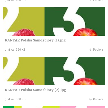
KANTAR Polska Samozbiory (1).jpg
grafika
|
526 KB
Pobierz
KANTAR Polska Samozbiory (2).jpg
grafika
|
530 KB
Pobierz