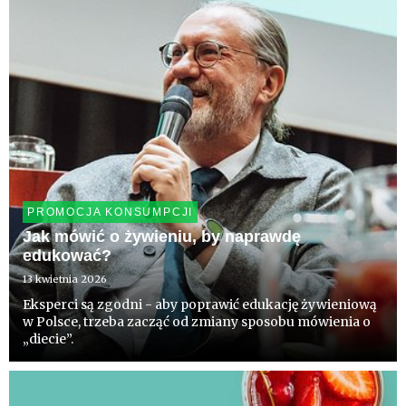
sezonie częściej po...
PROMOCJA KONSUMPCJI
Jak mówić o żywieniu, by naprawdę
edukować?
13 kwietnia 2026
Eksperci są zgodni - aby poprawić edukację żywieniową
w Polsce, trzeba zacząć od zmiany sposobu mówienia o
„diecie”.