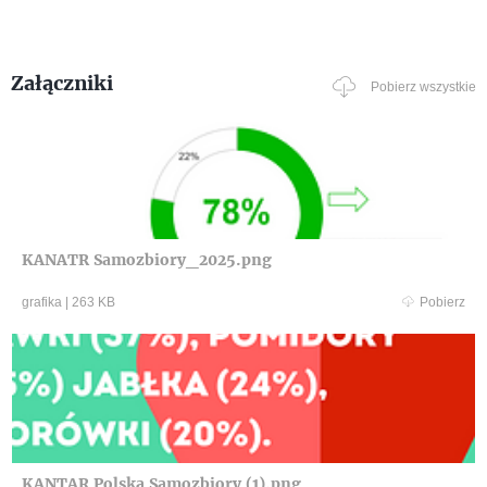
Załączniki
Pobierz wszystkie
KANATR Samozbiory_2025.png
grafika
|
263 KB
Pobierz
KANTAR Polska Samozbiory (1).png