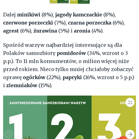
minikiwi
jagody kamczackie
Dalej
(8%),
(8%),
czerwone
porzeczki
czarna porzeczka
(7%),
(6%),
agrest
żurawina
aronia
(6%),
(5%) i
(4%).
Spośród warzyw najbardziej interesujące są dla
pomidorów
Polaków samozbiory
(34%, wzrost o 3
p.p.). To 11 mln konsumentów, o milion więcej niże
przed rokiem. Nieco tylko mniej chciałoby zobaczyć
ogórków
papryki
oprawę
(22%),
(16%, wzrost o 5 p.p.)
ziemniaków
i
(15%).