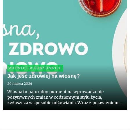
PROMOCJA KONSUMPCJI
Jak jeść zdrowiej na wiosnę?
20 marca 2026
Wiosna to naturalny moment na wprowadzenie
pozytywnych zmian w codziennym stylu życia,
zwłaszcza w sposobie odżywiania. Wraz z pojawieniem
się świeżych, sezonowych warzyw i owoców - takich jak
sałata, rzodkiewka, młody groszek cukrowy, kalarepa
czy truskawki i szparagi -...