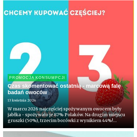
połowa Polaków deklaruje chęć kupowania częściej niż
dotychczas, pols...
PROMOCJA KONSUMPCJI
Czas skomentować ostatnią - marcową falę
badań owoców
13 kwietnia 2026
W marcu 2026 najczęściej spożywanym owocem były
jabłka - spożywało je 87% Polaków. Na drugim miejscu
gruszki (50%), trzecim borówki z wynikiem 44%!
Truskawki spożywało 38%, a maliny - 33%. Co ciekawe
blisko 1/3 deklaruje chęć kupowania w nadchodzącym,