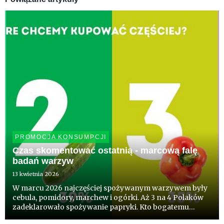
PROMOCJA KONSUMPCJI
Czas skomentować ostatnią - marcową falę
badań warzyw
13 kwietnia 2026
W marcu 2026 najczęściej spożywanym warzywem były
cebula, pomidory, marchew i ogórki. Aż 3 na 4 Polaków
zadeklarowało spożywanie papryki. Kto bogatemu
zabroni, zdałoby się powiedzieć. Co ciekawe blisko