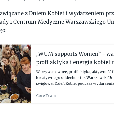
 związane z Dniem Kobiet i wydarzeniem p
łady i Centrum Medyczne Warszawskiego Un
go:
„WUM supports Women” - war
profilaktyka i energia kobiet 
Warszawskim Uniwersytecie
Warzywa i owoce, profilaktyka, aktywność f
kreatywnego oddechu - tak Warszawski Un
świętował Dzień Kobiet podczas wydarzeni
Women”. Na uczestniczki i uczestników cze
strefy zdrowia, w których można było ...
Core Team