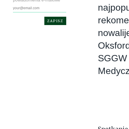
powiadomienia e-mailowe
najpopu
rekome
nowalij
Oksford
SGGW i
Medyc