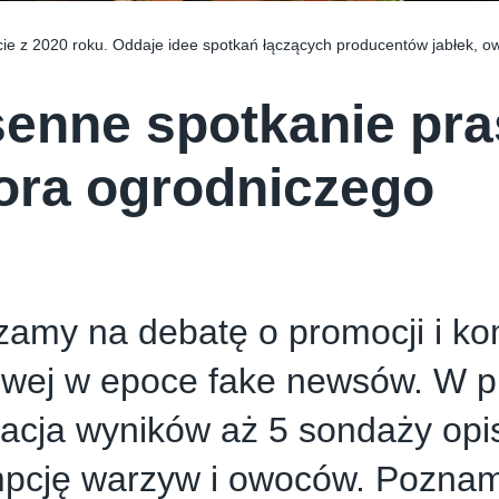
cie z 2020 roku. Oddaje idee spotkań łączących producentów jabłek, o
enne spotkanie pr
ora ogrodniczego
amy na debatę o promocji i ko
owej w epoce fake newsów. W p
acja wyników aż 5 sondaży opi
pcję warzyw i owoców. Pozna