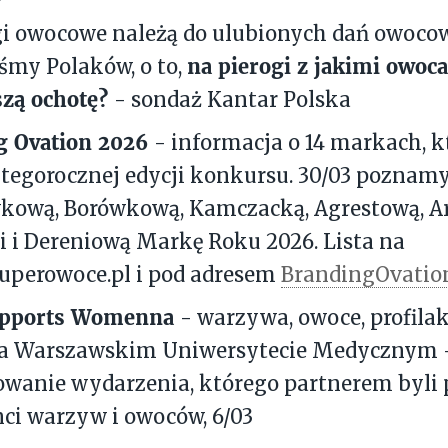
ogi owocowe należą do ulubionych dań owoco
na pierogi z jakimi owoc
śmy Polaków, o to,
szą ochotę?
- sondaż Kantar Polska
g Ovation 2026
- informacja o 14 markach, 
 tegorocznej edycji konkursu. 30/03 poznam
kową, Borówkową, Kamczacką, Agrestową, A
 i Dereniową Markę Roku 2026. Lista na
uperowoce.pl i pod adresem
BrandingOvatio
pports Womenna
- warzywa, owoce, profilak
na Warszawskim Uniwersytecie Medycznym 
wanie wydarzenia, którego partnerem byli 
ci warzyw i owoców, 6/03