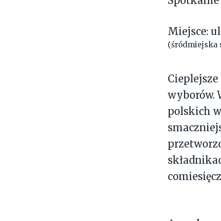
Spotkanie
Miejsce: ul
(śródmiejska s
Cieplejsze
wyborów. W
polskich w
smaczniejs
przetworzo
składnikac
comiesięcz