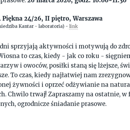
 prasowe:
Piękna 24/26, II piętro, Warszawa
.
iedziba Kantar - laboratoria) -
link
 dni sprzyjają aktywności i motywują do zd
iosna to czas, kiedy - jak co roku - sięgnie
arzyw i owoców, posiłki staną się lżejsze, świ
ze. To czas, kiedy najłatwiej nam zrezygno
nej żywności i oprzeć odżywianie na natur
h. Chwilo trwaj! Zapraszamy na ostatnie, w
nych, ogrodnicze śniadanie prasowe.