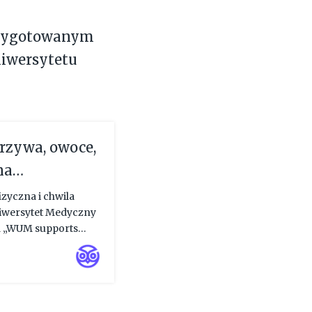
rzygotowanym
iwersytetu
zywa, owoce,
na
 Medycznym
izyczna i chwila
iwersytet Medyczny
a „WUM supports
kały tematyczne