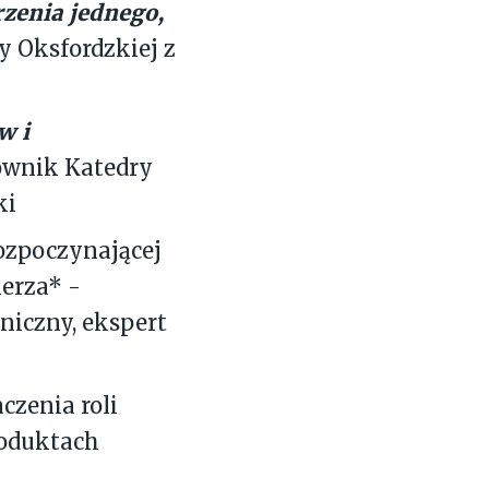
zenia jednego,
y Oksfordzkiej z
w i
rownik Katedry
ki
rozpoczynającej
lerza* -
niczny, ekspert
czenia roli
roduktach