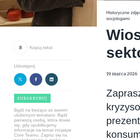
Historyczne zdję
socjologami
Wios
sekt
Kopiuj tekst
Udostępnij
19 marca 2026
Zaprasz
SUBSKRYBUJ
kryzys
Bądź na bieżąco ze swoimi
ulubionymi tematami. Bądź
prezent
pierwszą osobą, która dowie
się, gdy opublikujemy
informacje na temat inicjatyw
konsum
Core Teamu. Zapisz się na