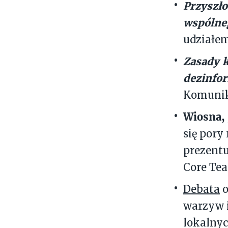
Przyszło
wspólne
udziałe
Zasady 
dezinfor
Komunika
Wiosna,
się pory
prezentu
Core Te
Debata
o
warzyw i
lokalnyc