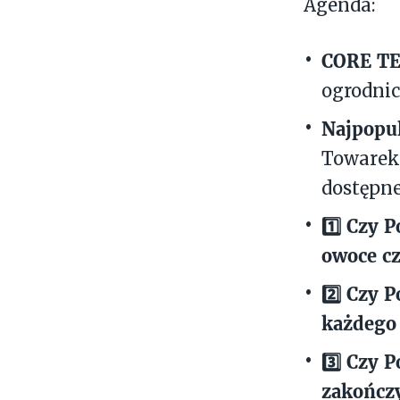
Agenda:
CORE TE
ogrodnic
Najpopu
Towarek,
dostępne
1️⃣ Czy 
owoce cz
2️⃣ Czy 
każdego
3️⃣ Czy 
zakończ