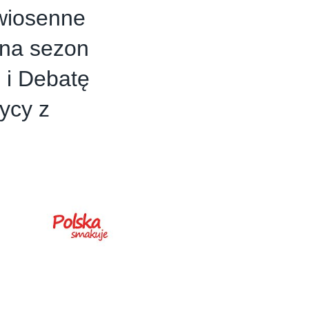
 wiosenne
 na sezon
 i Debatę
tycy z