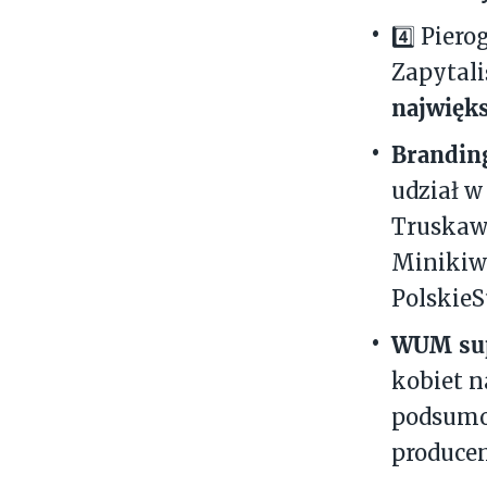
4️⃣ Pier
Zapytali
najwięk
Brandin
udział w
Truskaw
Minikiwi
PolskieS
WUM su
kobiet 
podsumo
producen