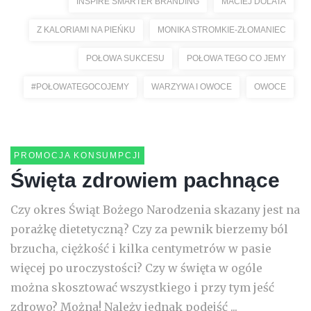
INSPIRE SMARTER BRANDING
MACIEJ DOLATA
Z KALORIAMI NA PIEŃKU
MONIKA STROMKIE-ZŁOMANIEC
POŁOWA SUKCESU
POŁOWA TEGO CO JEMY
#POŁOWATEGOCOJEMY
WARZYWA I OWOCE
OWOCE
PROMOCJA KONSUMPCJI
Święta zdrowiem pachnące
Czy okres Świąt Bożego Narodzenia skazany jest na
porażkę dietetyczną? Czy za pewnik bierzemy ból
brzucha, ciężkość i kilka centymetrów w pasie
więcej po uroczystości? Czy w święta w ogóle
można skosztować wszystkiego i przy tym jeść
zdrowo? Można! Należy jednak podejść ...