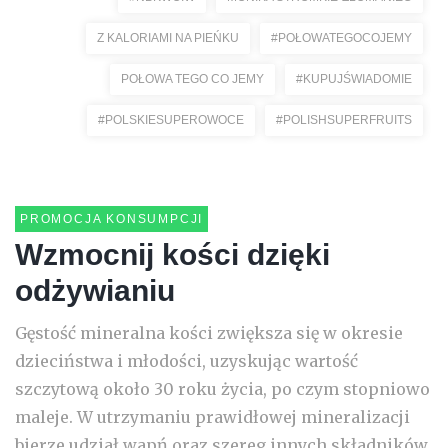
Z KALORIAMI NA PIEŃKU
#POŁOWATEGOCOJEMY
POŁOWA TEGO CO JEMY
#KUPUJŚWIADOMIE
#POLSKIESUPEROWOCE
#POLISHSUPERFRUITS
PROMOCJA KONSUMPCJI
Wzmocnij kości dzięki
odżywianiu
Gęstość mineralna kości zwiększa się w okresie
dzieciństwa i młodości, uzyskując wartość
szczytową około 30 roku życia, po czym stopniowo
maleje. W utrzymaniu prawidłowej mineralizacji
bierze udział wapń oraz szereg innych składników