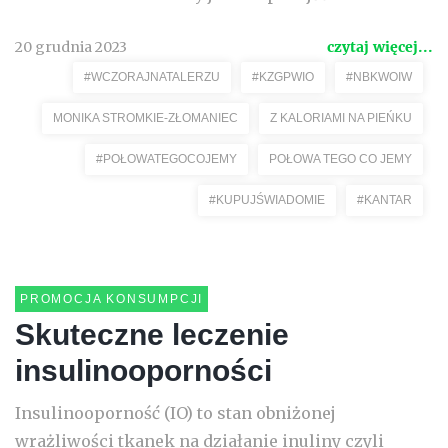
20 grudnia 2023
czytaj więcej...
#WCZORAJNATALERZU
#KZGPWIO
#NBKWOIW
MONIKA STROMKIE-ZŁOMANIEC
Z KALORIAMI NA PIEŃKU
#POŁOWATEGOCOJEMY
POŁOWA TEGO CO JEMY
#KUPUJŚWIADOMIE
#KANTAR
PROMOCJA KONSUMPCJI
Skuteczne leczenie
insulinooporności
Insulinooporność (IO) to stan obniżonej
wrażliwości tkanek na działanie inuliny czyli