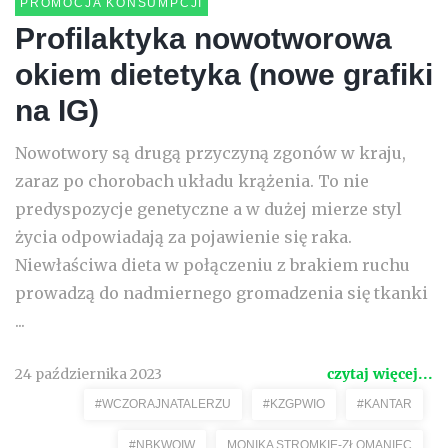
PROMOCJA KONSUMPCJI
Profilaktyka nowotworowa
okiem dietetyka (nowe grafiki
na IG)
Nowotwory są drugą przyczyną zgonów w kraju,
zaraz po chorobach układu krążenia. To nie
predyspozycje genetyczne a w dużej mierze styl
życia odpowiadają za pojawienie się raka.
Niewłaściwa dieta w połączeniu z brakiem ruchu
prowadzą do nadmiernego gromadzenia się tkanki
...
24 października 2023
czytaj więcej...
#WCZORAJNATALERZU
#KZGPWIO
#KANTAR
#NBKWOIW
MONIKA STROMKIE-ZŁOMANIEC