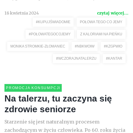
18 kwietnia 2024
czytaj więcej...
#KUPUJŚWIADOMIE
POŁOWA TEGO CO JEMY
#POŁOWATEGOCOJEMY
Z KALORIAMI NA PIEŃKU
MONIKA STROMKIE-ZŁOMANIEC
#NBKWOIW
#KZGPWIO
#WCZORAJNATALERZU
#KANTAR
PROMOCJA KONSUMPCJI
Na talerzu, tu zaczyna się
zdrowie seniorze
Starzenie się jest naturalnym procesem
zachodzącym w życiu człowieka. Po 60. roku życia