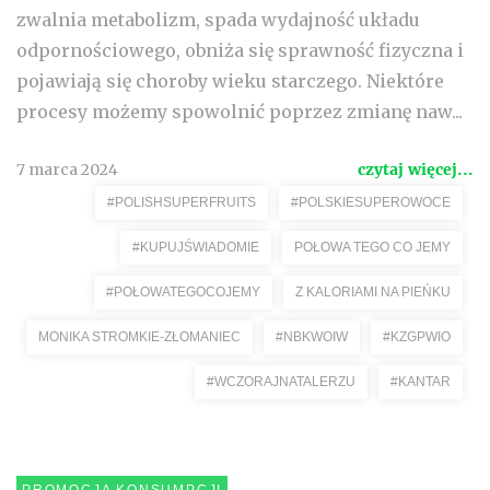
zwalnia metabolizm, spada wydajność układu
odpornościowego, obniża się sprawność fizyczna i
pojawiają się choroby wieku starczego. Niektóre
procesy możemy spowolnić poprzez zmianę naw...
7 marca 2024
czytaj więcej...
#POLISHSUPERFRUITS
#POLSKIESUPEROWOCE
#KUPUJŚWIADOMIE
POŁOWA TEGO CO JEMY
#POŁOWATEGOCOJEMY
Z KALORIAMI NA PIEŃKU
MONIKA STROMKIE-ZŁOMANIEC
#NBKWOIW
#KZGPWIO
#WCZORAJNATALERZU
#KANTAR