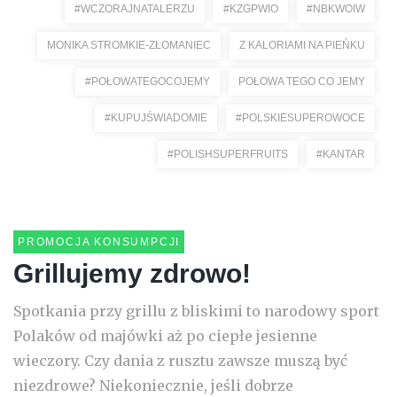
#WCZORAJNATALERZU
#KZGPWIO
#NBKWOIW
MONIKA STROMKIE-ZŁOMANIEC
Z KALORIAMI NA PIEŃKU
#POŁOWATEGOCOJEMY
POŁOWA TEGO CO JEMY
#KUPUJŚWIADOMIE
#POLSKIESUPEROWOCE
#POLISHSUPERFRUITS
#KANTAR
PROMOCJA KONSUMPCJI
Grillujemy zdrowo!
Spotkania przy grillu z bliskimi to narodowy sport
Polaków od majówki aż po ciepłe jesienne
wieczory. Czy dania z rusztu zawsze muszą być
niezdrowe? Niekoniecznie, jeśli dobrze