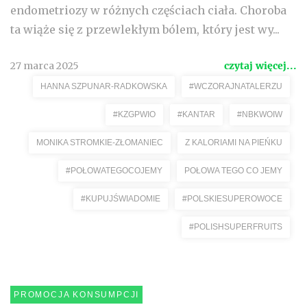
endometriozy w różnych częściach ciała. Choroba
ta wiąże się z przewlekłym bólem, który jest wy...
27 marca 2025
czytaj więcej...
HANNA SZPUNAR-RADKOWSKA
#WCZORAJNATALERZU
#KZGPWIO
#KANTAR
#NBKWOIW
MONIKA STROMKIE-ZŁOMANIEC
Z KALORIAMI NA PIEŃKU
#POŁOWATEGOCOJEMY
POŁOWA TEGO CO JEMY
#KUPUJŚWIADOMIE
#POLSKIESUPEROWOCE
#POLISHSUPERFRUITS
PROMOCJA KONSUMPCJI