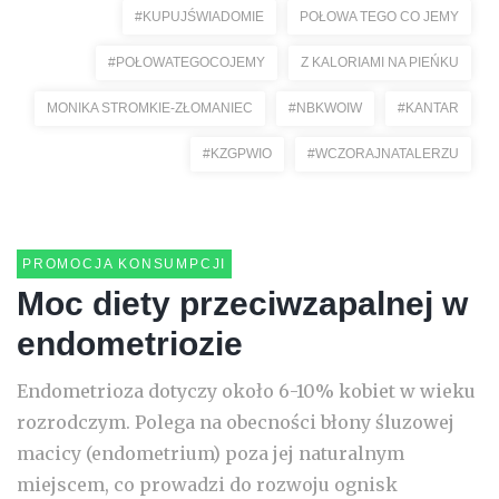
#KUPUJŚWIADOMIE
POŁOWA TEGO CO JEMY
#POŁOWATEGOCOJEMY
Z KALORIAMI NA PIEŃKU
MONIKA STROMKIE-ZŁOMANIEC
#NBKWOIW
#KANTAR
#KZGPWIO
#WCZORAJNATALERZU
PROMOCJA KONSUMPCJI
Moc diety przeciwzapalnej w
endometriozie
Endometrioza dotyczy około 6-10% kobiet w wieku
rozrodczym. Polega na obecności błony śluzowej
macicy (endometrium) poza jej naturalnym
miejscem, co prowadzi do rozwoju ognisk