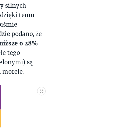
y silnych
 dzięki temu
piśmie
zie podano, że
 niższe o 28%
ele tego
elonymi) są
 morele.