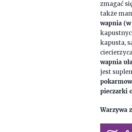
zmagać się
także mam
wapnia (w
kapustnych
kapusta, s
ciecierzyc
wapnia uł
jest suple
pokarmowy
pieczarki 
Warzywa zi