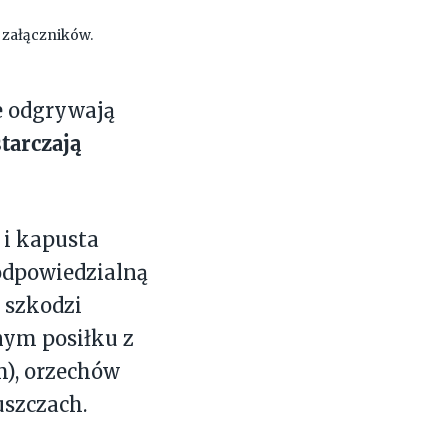
d załączników.
e odgrywają
tarczają
 i kapusta
 odpowiedzialną
 szkodzi
nym posiłku z
m), orzechów
uszczach.