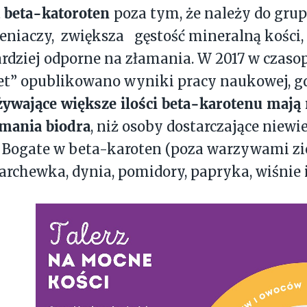
beta-katoroten
t
poza tym, że należy do grup
eniaczy, zwiększa gęstość mineralną kości,
bardziej odporne na złamania. W 2017 w czaso
t” opublikowano wyniki pracy naukowej, gd
ywające większe ilości beta-karotenu mają
amania biodra
, niż osoby dostarczające niewi
. Bogate w beta-karoten (poza warzywami zi
rchewka, dynia, pomidory, papryka, wiśnie i