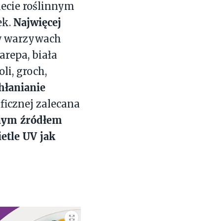
iecie roślinnym
Najwięcej
ek.
 warzywach
arepa, biała
li, groch,
hłanianie
aficznej zalecana
nym źródłem
tle UV jak