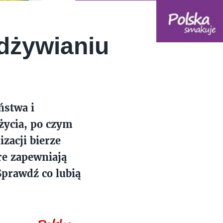
odżywianiu
ństwa i
życia, po czym
zacji bierze
re zapewniają
prawdź co lubią