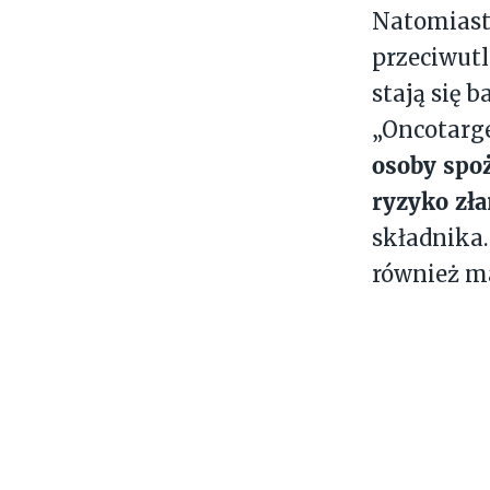
Natomias
przeciwutl
stają się 
„Oncotarge
osoby spoż
ryzyko zł
składnika
również ma