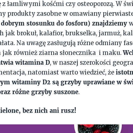
 z łamliwymi kośćmi czy osteoporozą. W św
y produkty zasobne w omawiany pierwiast
 dobrym stosunku do fosforu) znajdziemy
w
 jak brokuł, kalafior, brukselka, jarmuż, kal
ałata. Na uwagę zasługują różne odmiany faso
Wc
a jak również ziarna słonecznika i maku.
atwia witamina D
, w naszej szerokości geogr
istot
mentacja, natomiast warto wiedzieć, że
m witaminy D2 są grzyby uprawiane w świe
oraz różne grzyby suszone
.
elone, bez nich ani rusz!