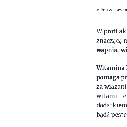
Pełen zestaw in
W profilak
znaczącą r
wapnia, w
Witamina
pomaga pr
za wiązani
witaminie 
dodatkiem 
bądź peste