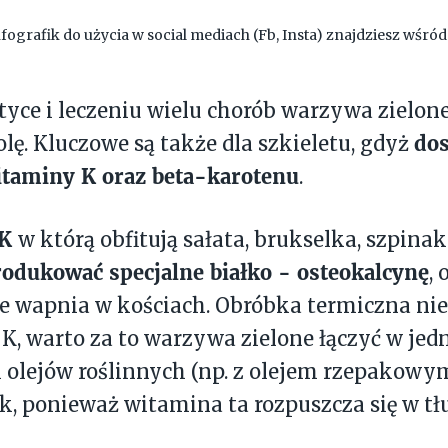
fografik do użycia w social mediach (Fb, Insta) znajdziesz wśró
tyce i leczeniu wielu chorób warzywa zielon
dos
olę. Kluczowe są także dla szkieletu, gdyż
itaminy K oraz beta-karotenu
.
 K
w którą obfitują sałata, brukselka, szpinak
odukować specjalne białko - osteokalcynę
,
e wapnia w kościach. Obróbka termiczna nie
K, warto za to warzywa zielone łączyć w jed
olejów roślinnych (np. z olejem rzepakowy
k, ponieważ witamina ta rozpuszcza się w tł