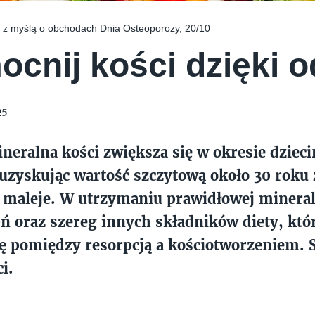
y z myślą o obchodach Dnia Osteoporozy, 20/10
cnij kości dzięki 
25
neralna kości zwiększa się w okresie dzieci
uzyskując wartość szczytową około 30 roku 
maleje. W utrzymaniu prawidłowej minerali
ń oraz szereg innych składników diety, któ
 pomiędzy resorpcją a kościotworzeniem. S
i.