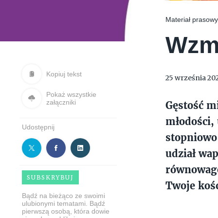
Materiał prasow
Wzmo
Kopiuj tekst
25 września 20
Pokaż wszystkie
załączniki
Gęstość mi
młodości, 
Udostępnij
stopniowo 
udział wap
równowagę
SUBSKRYBUJ
Twoje kośc
Bądź na bieżąco ze swoimi
ulubionymi tematami. Bądź
pierwszą osobą, która dowie