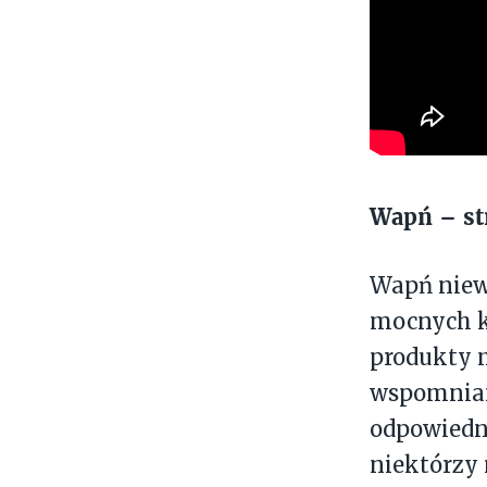
Wapń – st
Wapń niew
mocnych ko
produkty m
wspomnian
odpowiedni
niektórzy 