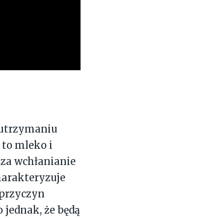
 utrzymaniu
 to mleko i
sza wchłanianie
arakteryzuje
 przyczyn
 jednak, że będą