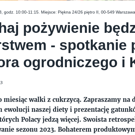
3, godz. 10:00-11:15. Miejsce: Piękna 24/26 piętro II, 00-549 Warszaw
haj pożywienie będz
rstwem - spotkanie
ora ogrodniczego i 
23
o miesiąc walki z cukrzycą. Zapraszamy na 
 ewolucji naszej diety i prezentację gatun
órych Polacy jedzą więcej. Swoista retrosp
nie sezonu 2023.
Bohaterem produktowym 