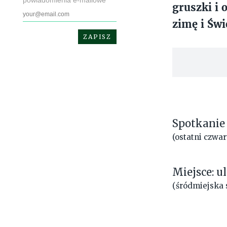
powiadomienia e-mailowe
gruszki i 
zimę i Świ
Spotkanie
(ostatni czwa
Miejsce: u
(śródmiejska s