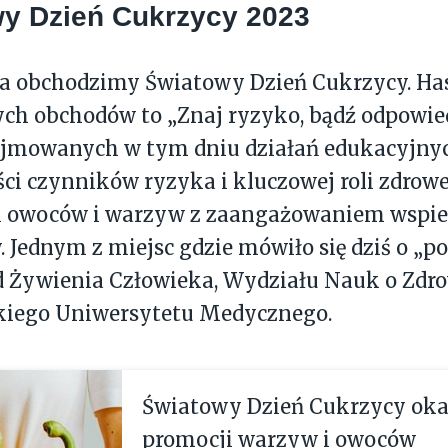
y Dzień Cukrzycy 2023
ada obchodzimy Światowy Dzień Cukrzycy. Ha
ch obchodów to „Znaj ryzyko, bądź odpowie
ejmowanych w tym dniu działań edukacyjnyc
i czynników ryzyka i kluczowej roli zdrow
i owoców i warzyw z zaangażowaniem wspier
. Jednym z miejsc gdzie mówiło się dziś o „po
d Żywienia Człowieka, Wydziału Nauk o Zdro
iego Uniwersytetu Medycznego.
Światowy Dzień Cukrzycy oka
promocji warzyw i owoców