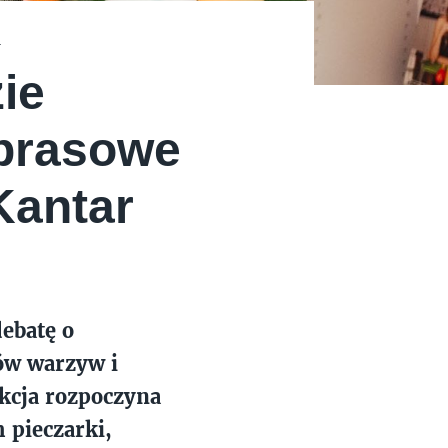
a
ie
 prasowe
Kantar
debatę o
ków warzyw i
ekcja rozpoczyna
pieczarki,