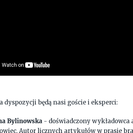
 dyspozycji będą nasi goście i eksperci:
na Bylinowska
- doświadczony wykładowca 
owiec. Autor licznych artykułów w prasie br