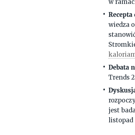
w ramac
Recepta 
wiedza o
stanowić
Stromki
kaloriam
Debata 
Trends 2
Dyskusja
rozpoczy
jest bad
listopad