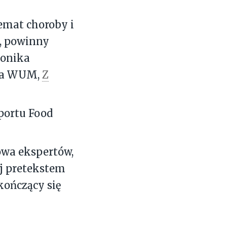
temat choroby i
e, powinny
Monika
wca WUM,
Z
portu Food
wa ekspertów,
j pretekstem
kończący się