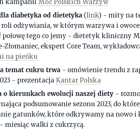
h kampanii
Moc Polskich Warzyw
dla diabetyka od dietetyka
(
link
) - mity na 
 roli odżywiania, w którym warzywa i owoc
 połowę tego co jemy - dietetyk kliniczny 
e-Złomaniec, ekspert Core Team, wykłado
i na pieńku
na temat cukru trwa
- omówienie trendu z ra
023 - prezentacja
Kantar Polska
 o kierunkach ewolucji naszej diety
- rozmo
nająca podsumowanie sezonu 2023, do które
anie gatunków, które odkrywamy na nowo i 
 - miesiąc walki z cukrzycą.