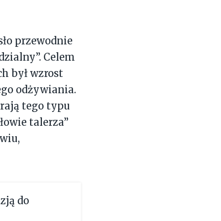
sło przewodnie
dzialny”. Celem
h był wzrost
ego odżywiania.
ają tego typu
łowie talerza”
wiu,
zją do