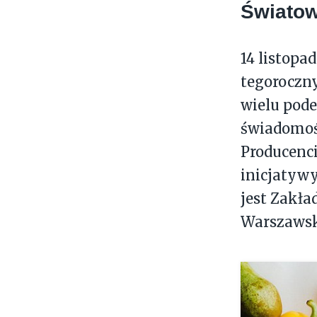
Światow
14 listop
tegoroczny
wielu pod
świadomośc
Producenc
inicjatywy
jest Zakła
Warszawsk