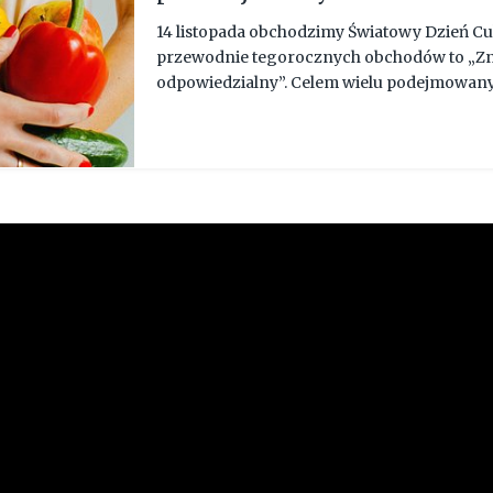
14 listopada obchodzimy Światowy Dzień Cu
przewodnie tegorocznych obchodów to „Zna
odpowiedzialny”. Celem wielu podejmowan
działań edukacyjnych jest wzrost świadom
ryzyka i kluczowej roli zdrowego odżywiania