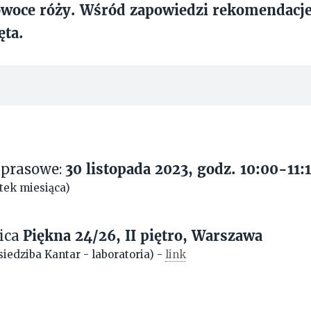
owoce róży.
Wśród zapowiedzi rekomendacje
ęta.
30
listopada
2023
, godz. 10:00-11:
 prasowe:
rtek miesiąca)
Piękna 24/26, II piętro, Warszawa
lica
iedziba Kantar - laboratoria) -
link