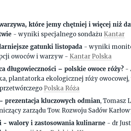
warzywa, które jemy chętniej i więcej niż da
stwie
- wyniki specjalnego sondażu
Kantar
arniejsze gatunki listopada
- wyniki monit
cji owoców i warzyw -
Kantar Polska
a długowieczności – polskie owoce róży?
- 
a, plantatorka ekologicznej róży owocowej, 
 przetwórczego
Polska Róża
 - prezentacja kluczowych odmian
, Tomasz L
niczący zarządu Tow. Rozwoju Sadów Karło
i
- walory i zastosowania kulinarne
- dr Ju