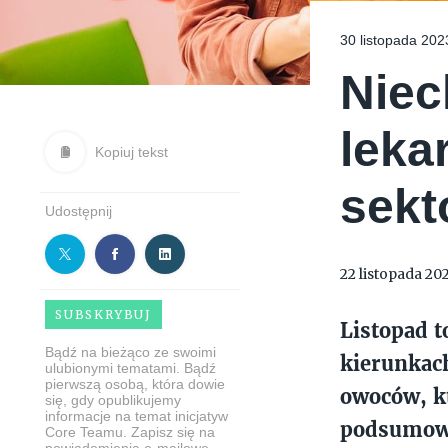
30 listopada 202
Niec
leka
Kopiuj tekst
sekt
Udostępnij
22 listopada 20
SUBSKRYBUJ
Listopad t
Bądź na bieżąco ze swoimi
kierunkach
ulubionymi tematami. Bądź
pierwszą osobą, która dowie
owoców, kt
się, gdy opublikujemy
informacje na temat inicjatyw
podsumowa
Core Teamu. Zapisz się na