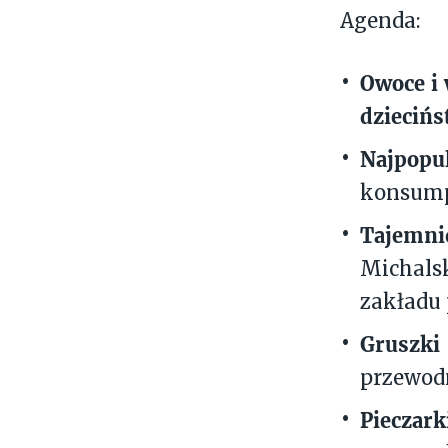
Agenda:
Owoce i 
dzieciń
Najpopul
konsump
Tajemnic
Michalsk
zakładu
Gruszki
przewod
Pieczark