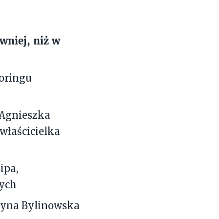
wniej, niż w
oringu
Agnieszka
właścicielka
ipa,
wych
styna Bylinowska