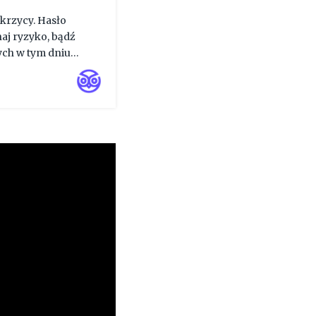
krzycy. Hasło
j ryzyko, bądź
ych w tym dniu
ości czynników
. Pro...