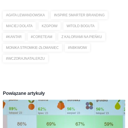
AGATA LEWANDOWSKA
INSPIRE SMARTER BRANDING
MACIEJ DOLATA
KZGPOIW
WITOLD BOGUTA
#KANTAR
#CORETEAM
Z KALORIAMI NA PIEŃKU
MONIKA STROMKIE-ZŁOMANIEC
#NBKWOIW
#WCZORAJNATALERZU
Powiązane artykuły