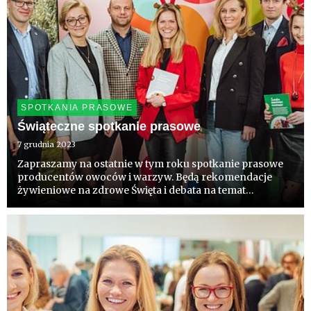
SPOTKANIA PRASOWE
Świąteczne spotkanie prasowe
7 grudnia 2023
Zapraszamy na ostatnie w tym roku spotkanie prasowe
producentów owoców i warzyw. Będą rekomendacje
żywieniowe na zdrowe Święta i debata na temat
długowieczności. Słowa "Sto lat!" uchwycą tego dnia
nasze życzenia, marzenia i ambicje. Nagramy je,
poczujemy magię Świąt.