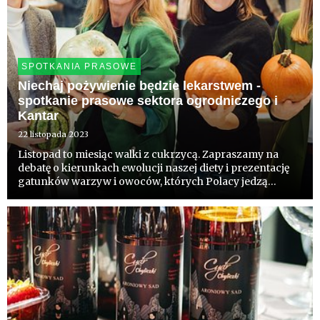
SPOTKANIA PRASOWE
Niechaj pożywienie będzie lekarstwem -
spotkanie prasowe sektora ogrodniczego i
Kantar
22 listopada 2023
Listopad to miesiąc walki z cukrzycą. Zapraszamy na
debatę o kierunkach ewolucji naszej diety i prezentację
gatunków warzyw i owoców, których Polacy jedzą
więcej. Swoista retrospekcja rozpoczyna podsumowanie
sezonu 2023. Bohaterem produktowym pieczarki,
gruszki i owoce r...