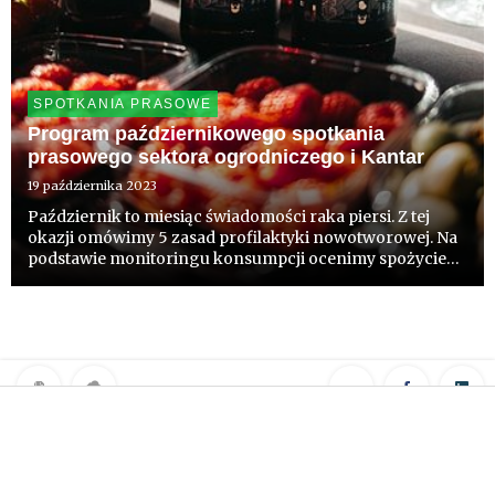
SPOTKANIA PRASOWE
Program październikowego spotkania
prasowego sektora ogrodniczego i Kantar
19 października 2023
Październik to miesiąc świadomości raka piersi. Z tej
okazji omówimy 5 zasad profilaktyki nowotworowej. Na
podstawie monitoringu konsumpcji ocenimy spożycie
owoców i warzyw we wrześniu, a dzięki specjalnemu
badaniu Kantar poznamy przetwory, które Polacy
zamierzają kupić ...