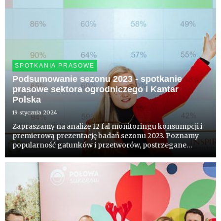
SPOTKANIA PRASOWE
Podsumowanie sezonu 2023 - spotkanie
prasowe sektora ogrodniczego i Kantar
Polska
19 stycznia 2024
Zapraszamy na analizę 12 fal monitoringu konsumpcji i
premierową prezentację badań sezonu 2023. Poznamy
popularność gatunków i przetworów, postrzegane
korzyści ze spożywania, stan wiedzy na temat
zalecanego spożycia oraz powody niejedzenia owoców i
warzyw. Wśród rekomend...