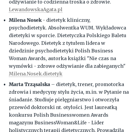
odżywianie to codzienna troska o zdrowie.
LewandowskaAgata.pl
Milena Nosek
- dietetyk kliniczny,
psychodietetyk. Absolwentka WUM. Wykładowca
dietetyki w sporcie. Dietetyczka Polskiego Baletu
Narodowego. Dietetyk z tytułem lidera w
dziedzinie psychodietetyki Polish Business
Woman Awards, autorka książki "Nie czas na
wymówki - zdrowe odżywianie dla zabieganych"
Milena.Nosek.dietetyk
Marta Trząsalska
– dietetyk, trener, promotorka
zdrowia i medycyny stylu życia, m.in. w Pytanie na
śniadanie. Studiuje pielęgniarstwo i otworzyła
przewód doktorski nt. otyłości. Jest laureatką
konkursu Polish Businesswomen Awards
magazynu BusinessWoman&Life - Lider
holistycznych terapii dietetycznych. Prowadziła