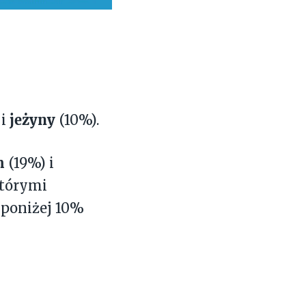
jeżyny
 i
(10%).
m
(19%) i
którymi
(poniżej 10%