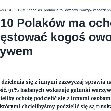
wy CORE TEAM Zespół ds. promocja roli owoców i warzyw w codzien
 10 Polaków ma och
ęstować kogoś ow
zywem
 dzielenia się z innymi zazwyczaj sprawia 
ść
91% badanych wskazuje gatunki warzyw
.
eliby ochotę podzielić się z innymi osobam
tórymi chcielibyśmy podzielić się są trus