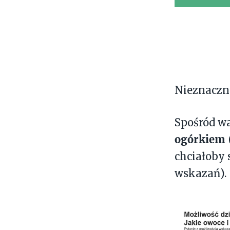
Nieznaczn
Spośród w
ogórkiem
chciałoby 
wskazań).