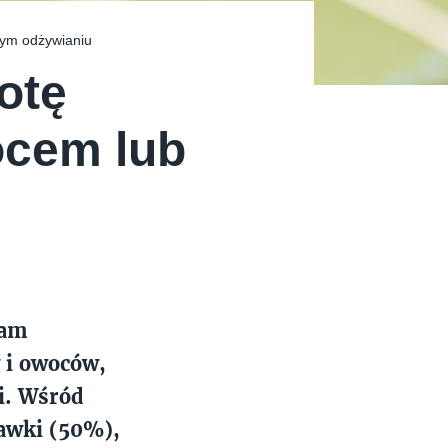
nym odżywianiu
otę
ocem lub
nam
 i owoców,
i. Wśród
kawki (50%),