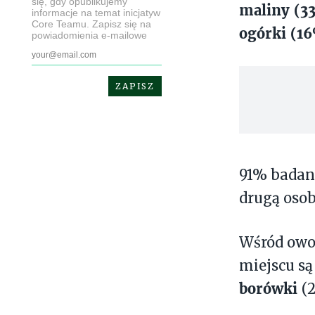
się, gdy opublikujemy
maliny (33
informacje na temat inicjatyw
Core Teamu. Zapisz się na
ogórki (1
powiadomienia e-mailowe
91% badany
drugą osob
Wśród owoc
miejscu s
borówki
(2