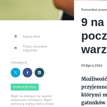
Komunikat praso
9 na
pocz
Kopiuj tekst
war
Pokaż wszystkie
załączniki
Udostępnij
03 lipca 2024
Możliwość
przyjemno
SUBSKRYBUJ
którymi mi
Bądź na bieżąco ze swoimi
ulubionymi tematami. Bądź
gatunków k
pierwszą osobą, która dowie