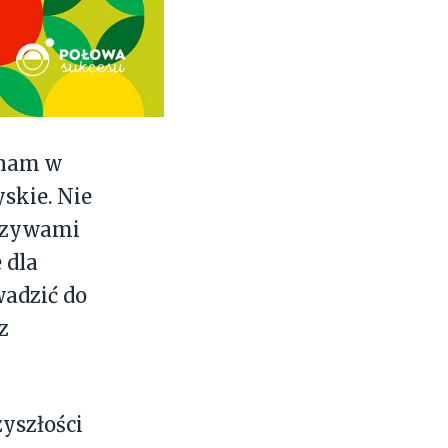
 nam w
skie. Nie
arzywami
 dla
wadzić do
z
yszłości