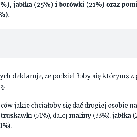
%), jabłka (25%) i borówki (21%) oraz pom
6%).
ch deklaruje, że podzieliłoby się którymś z
ą.
ów jakie chciałoby się dać drugiej osobie 
truskawki
maliny
jabłka
ą
(51%), dalej
(33%),
(
1%).