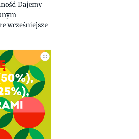
mność. Dajemy
 danym
re wcześniejsze