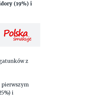
idory (19%) i
 gatunków z
na pierwszym
25%) i