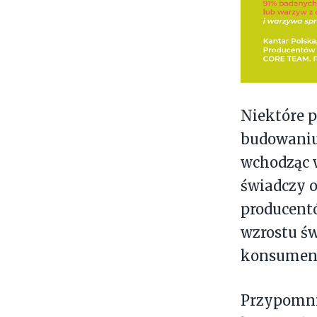
Niektóre 
budowaniu 
wchodząc w
świadczy o
producentó
wzrostu św
konsumen
Przypomnij