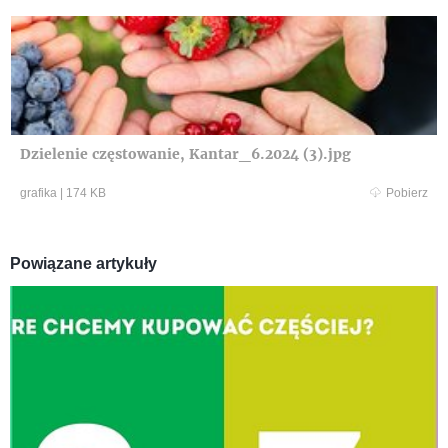
Dzielenie częstowanie, Kantar_6.2024 (3).jpg
grafika
|
174 KB
Pobierz
Powiązane artykuły