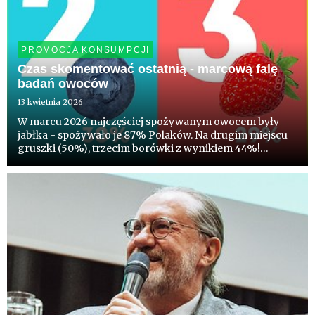
PROMOCJA KONSUMPCJI
Czas skomentować ostatnią - marcową falę
badań owoców
13 kwietnia 2026
W marcu 2026 najczęściej spożywanym owocem były
jabłka - spożywało je 87% Polaków. Na drugim miejscu
gruszki (50%), trzecim borówki z wynikiem 44%!
Truskawki spożywało 38%, a maliny - 33%. Co ciekawe
blisko 1/3 deklaruje chęć kupowania w nadchodzącym,
sezonie częściej po...