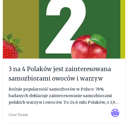
3 na 4 Polaków jest zainteresowana
samozbiorami owoców i warzyw
Rośnie popularność samozborów w Polsce. 76%
badanych deklaruje zainteresowanie samozbiorami
polskich warzyw i owoców. To 24,6 mln Polaków, o 1,9
mln więcej niż w 2023 r. Wśród gatunków jakie
Core Team
najbardziej chcielibyśmy zbierać samemu są truskawki
(35%), pomidory (31%), ...