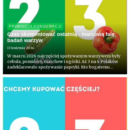
PROMOCJA KONSUMPCJI
Czas skomentować ostatnią - marcową falę
badań warzyw
13 kwietnia 2026
W marcu 2026 najczęściej spożywanym warzywem były
cebula, pomidory, marchew i ogórki. Aż 3 na 4 Polaków
zadeklarowało spożywanie papryki. Kto bogatemu
zabroni, zdałoby się powiedzieć. Co ciekawe blisko
połowa Polaków deklaruje chęć kupowania częściej niż
dotychczas, pols...