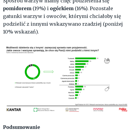
Spośród warzyw mamy chęć podzielenia się
pomidorem
ogórkiem
(19%) i
(16%). Pozostałe
gatunki warzyw i owoców, którymi chciałoby się
podzielić z innymi wskazywano rzadziej (poniżej
10% wskazań).
Podsumowanie