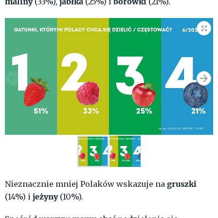
maliny
jabłka
borówki
(33%),
(25%) i
(21%).
gruszki
Nieznacznie mniej Polaków wskazuje na
jeżyny
(14%) i
(10%).