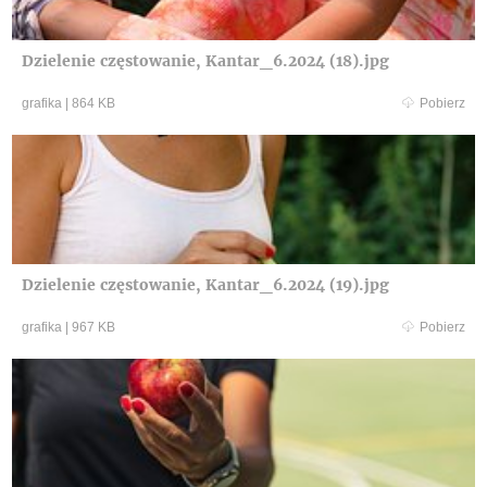
Dzielenie częstowanie, Kantar_6.2024 (18).jpg
grafika
|
864 KB
Pobierz
Dzielenie częstowanie, Kantar_6.2024 (19).jpg
grafika
|
967 KB
Pobierz