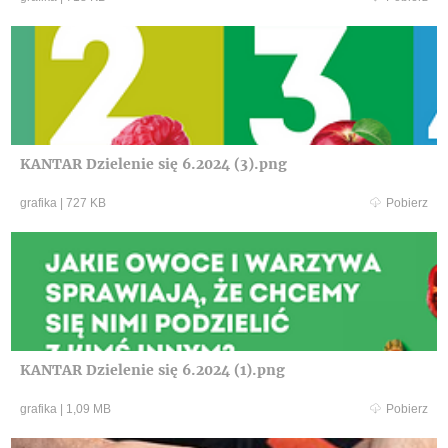
KANTAR Dzielenie się 6.2024 (3).png
grafika
|
727 KB
Pobierz
KANTAR Dzielenie się 6.2024 (1).png
grafika
|
1,09 MB
Pobierz