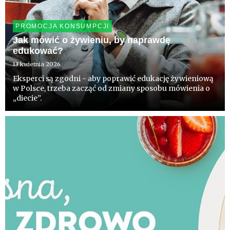
PROMOCJA KONSUMPCJI
Jak mówić o żywieniu, by naprawdę
edukować?
13 kwietnia 2026
Eksperci są zgodni - aby poprawić edukację żywieniową
w Polsce, trzeba zacząć od zmiany sposobu mówienia o
„diecie”.