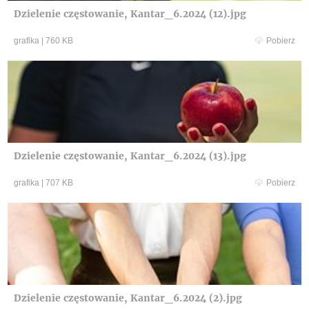
Dzielenie częstowanie, Kantar_6.2024 (12).jpg
grafika
|
760 KB
Pobierz
Dzielenie częstowanie, Kantar_6.2024 (13).jpg
grafika
|
707 KB
Pobierz
Dzielenie częstowanie, Kantar_6.2024 (2).jpg